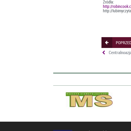
Źródła:
http://robincook.
http://lubimyczyta
POPRZED
Centralnoazj