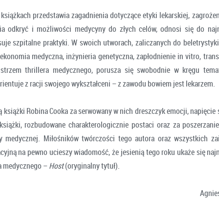
książkach przedstawia zagadnienia dotyczące etyki lekarskiej, zagrożen
ia odkryć i możliwości medycyny do złych celów, odnosi się do naj
uje szpitalne praktyki. W swoich utworach, zaliczanych do beletrystyki
 ekonomia medyczna, inżynieria genetyczna, zapłodnienie in vitro, trans
istrzem thrillera medycznego, porusza się swobodnie w kręgu tema
rientuje z racji swojego wykształceni – z zawodu bowiem jest lekarzem.
ią książki Robina Cooka za serwowany w nich dreszczyk emocji, napięcie
 książki, rozbudowane charakterologicznie postaci oraz za poszerzan
zy medycznej. Miłośników twórczości tego autora oraz wszystkich za
sacyjną na pewno ucieszy wiadomość, że jesienią tego roku ukaże się na
era medycznego –
Host
(oryginalny tytuł).
Agnie