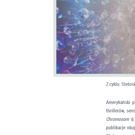
Z cyklu: Stetos
Amerykański p
thrillerów, se
Chromosom 6
publikacje oku