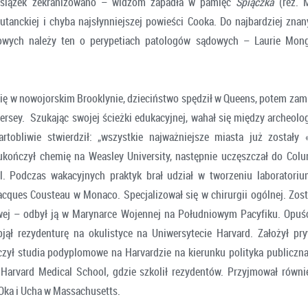
książek zekranizowano – widzom zapadła w pamięć
Śpiączka
(reż. M
utanckiej i chyba najsłynniejszej powieści Cooka. Do najbardziej znan
iowych należy ten o perypetiach patologów sądowych – Laurie Mon
się w nowojorskim Brooklynie, dzieciństwo spędził w Queens, potem zami
ersey. Szukając swojej ścieżki edukacyjnej, wahał się między archeolo
rtobliwie stwierdził: „wszystkie najważniejsze miasta już zostały
kończył chemię na Weasley University, następnie uczęszczał do Colu
. Podczas wakacyjnych praktyk brał udział w tworzeniu laboratoriu
acques Cousteau w Monaco. Specjalizował się w chirurgii ogólnej. Zos
ej – odbył ją w Marynarce Wojennej na Południowym Pacyfiku. Opuśc
bjął rezydenturę na okulistyce na Uniwersytecie Harvard. Założył pr
czył studia podyplomowe na Harvardzie na kierunku polityka publiczna
Harvard Medical School, gdzie szkolił rezydentów. Przyjmował równ
ka i Ucha w Massachusetts.