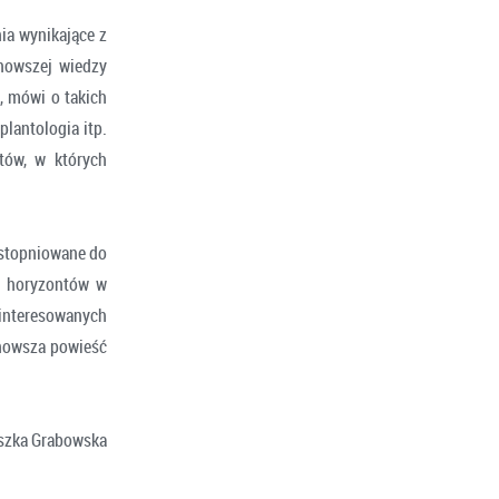
ia wynikające z
nowszej wiedzy
, mówi o takich
plantologia itp.
tów, w których
 stopniowane do
ie horyzontów w
interesowanych
jnowsza powieść
szka Grabowska