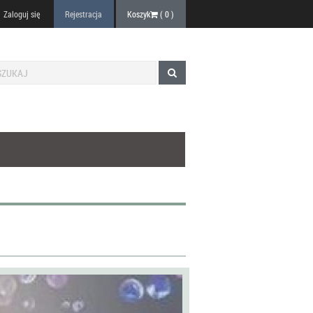
Zaloguj się
Rejestracja
Koszyk
(
0
)