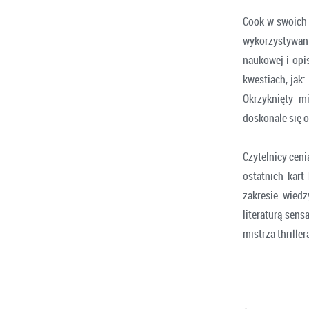
Cook w swoich 
wykorzystywan
naukowej i opis
kwestiach, jak:
Okrzyknięty m
doskonale się o
Czytelnicy cen
ostatnich kart
zakresie wied
literaturą sen
mistrza thrill