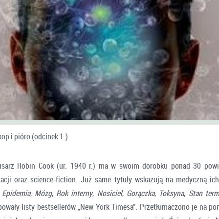
kop i pióro (odcinek 1.)
isarz Robin Cook (ur. 1940 r.) ma w swoim dorobku ponad 30 powi
nsacji oraz science-fiction. Już same tytuły wskazują na medyczną ich
,
Epidemia
,
Mózg
,
Rok interny
,
Nosiciel
,
Gorączka
,
Toksyna
,
Stan term
powały listy bestsellerów „New York Timesa”. Przetłumaczono je na po