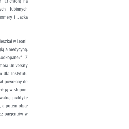
. Crichton) na
ych i lubianych
gomery i Jacka
eszkał w Leonii
gią a medycyną,
 «odkopane»”. Z
mbia University
m dla Instytutu
tał powołany do
ił ją w stopniu
ywatną praktykę
, a potem objął
ież pacjentów w