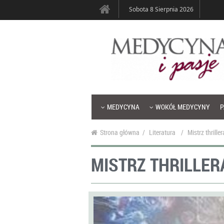
Sobota 8 Sierpnia 2026
MEDYCYNA
WOKÓŁ MEDYCYNY
P
Strona główna
/
Literatura
/
Mistrz thrill
MISTRZ THRILLER