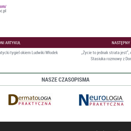
com/
c.pl
NI ARTYKUŁ
NASTĘPNY
atycki tygiel okiem Ludwiki Włodek
„Życie to jednak strata jest”, 
Stasiuka rozmowy z Do
NASZE CZASOPISMA