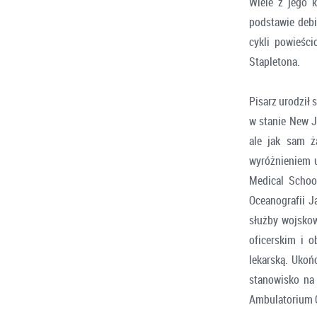
Wiele z jego 
podstawie debi
cykli powieśc
Stapletona.
Pisarz urodził 
w stanie New J
ale jak sam ża
wyróżnieniem u
Medical School
Oceanografii J
służby wojskow
oficerskim i o
lekarską. Ukoń
stanowisko na 
Ambulatorium O