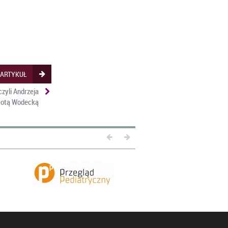
 ARTYKUŁ
czyli Andrzeja
rotą Wodecką