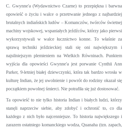
C. Gwynne'a (Wydawnictwo Czarne) to przepiękna i barwna
opowieść o życiu i walce o przetrwanie jednego z najbardziej
brutalnych indiańskich ludów – Komanczów, twórców świetnej
machiny wojskowej, wspaniałych jeźdźców, którzy jako pierwsi
wykorzystywali w walce łucznictwo konne. To właśnie za
sprawą techniki jeździeckiej stali się oni największym i
najsilniejszym plemieniem na Wielkich Równinach. Punktem
wyjścia dla opowieści Gwynne'a jest porwanie Cynthii Ann
Parker, 9-letniej białej dziewczynki, która tak bardzo wrosła w
kulturę Indian, że jej uwolnienie i powrót do rodziny okazał się
początkiem powolnej śmierci. Nie potrafiła się już dostosować.
Ta opowieść to nie tylko historia Indian i białych ludzi, którzy
stanęli naprzeciw siebie, aby zdobyć i ochronić to, co dla
każdego z nich było najcenniejsze. To historia największego i
zarazem ostatniego komanckiego wodza, Quanaha (tzn. zapach,