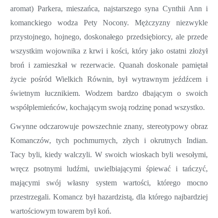
aromat) Parkera, mieszańca, najstarszego syna Cynthii Ann i
komanckiego wodza Pety Nocony. Mężczyzny niezwykle
przystojnego, hojnego, doskonałego przedsiębiorcy, ale przede
wszystkim wojownika z krwi i kości, który jako ostatni złożył
broń i zamieszkał w rezerwacie. Quanah doskonale pamiętał
życie pośród Wielkich Równin, był wytrawnym jeźdźcem i
świetnym łucznikiem. Wodzem bardzo dbającym o swoich
współplemieńców, kochającym swoją rodzinę ponad wszystko.
Gwynne odczarowuje powszechnie znany, stereotypowy obraz
Komanczów, tych pochmurnych, złych i okrutnych Indian.
Tacy byli, kiedy walczyli. W swoich wioskach byli wesołymi,
wręcz psotnymi ludźmi, uwielbiającymi śpiewać i tańczyć,
mającymi swój własny system wartości, którego mocno
przestrzegali. Komancz był hazardzistą, dla którego najbardziej
wartościowym towarem był koń.