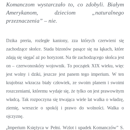
Komanczom wystarczało to, co zdobyli. Białym
Amerykanom, dzieciom „naturalnego
przeznaczenia”
–
nie.
Dzika preria, rozległe kaniony, zza których czerwieni się
zachodzące słońce. Stada bizonów pasące się na łąkach, które
zdają się sięgać aż po horyzont. Na tle zachodzącego słońca jest
on – czerwonoskóry wojownik. To początek XIX wieku, więc
jest wolny i dziki, jeszcze jest panem tego imperium. W ten
krajobraz wkracza biały człowiek, ze swoim planem i swoimi
roszczeniami, któremu wydaje się, że tylko on jest prawowitym
władcą. Tak rozpoczyna się trwająca wiele lat walka o władzę,
ziemię, wreszcie o spokój i prawo do wolności. Walka o
ojczyznę.
„
Imperium Księżyca w Pełni. Wzlot i upadek Komanczów” S.