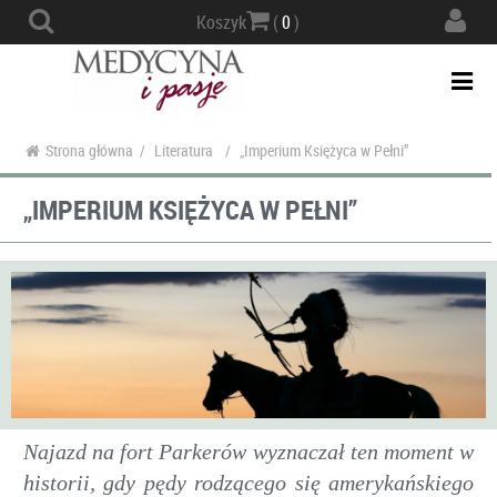
Actio
Koszyk
(
0
)
navig
Togg
navi
Strona główna
/
Literatura
/
„Imperium Księżyca w Pełni”
„IMPERIUM KSIĘŻYCA W PEŁNI”
Najazd na fort Parkerów wyznaczał ten moment w
historii, gdy pędy rodzącego się amerykańskiego