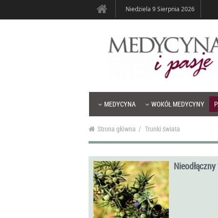
Niedziela 9 Sierpnia 2026
MEDYCYNA
WOKÓŁ MEDYCYNY
P
Strona główna
/
Trunki świata
Nieodłączny 