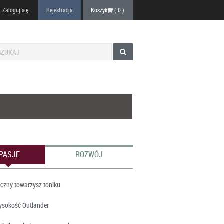
Zaloguj się
Rejestracja
Koszyk
(
0
)
PASJE
ROZWÓJ
czny towarzysz toniku
ysokość Outlander