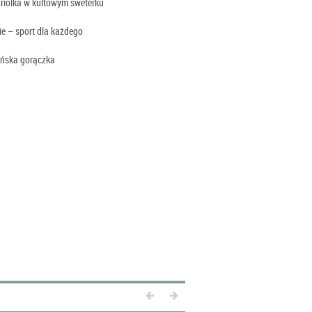
riolka w kultowym sweterku
e – sport dla każdego
ońska gorączka