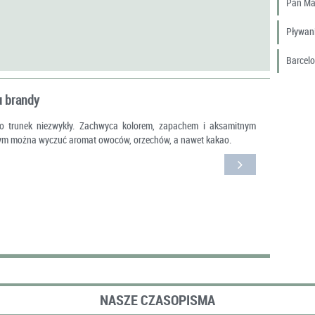
Pan Ma
Pływani
Barcel
u brandy
o trunek niezwykły. Zachwyca kolorem, zapachem i aksamitnym
ym można wyczuć aromat owoców, orzechów, a nawet kakao.
NASZE CZASOPISMA