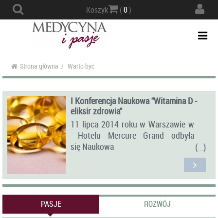
Actio
Koszyk
(
0
)
navig
Togg
navi
Strona główna
/
Warto być
I Konferencja Naukowa "Witamina D -
eliksir zdrowia"
11 lipca 2014 roku w Warszawie w
Hotelu Mercure Grand odbyła
się Naukowa
Konferencja „Witamina D - eliksir
zdrowia”.
PASJE
ROZWÓJ