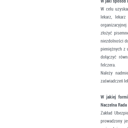
W jaki sposób 
W celu uzyska
lekarz, lekar
organizacyjnej
złożyć pisemn
niezdolności d
pieniężnych z 
dołączyć równ
felczera.
Należy nadmi
zaświadczeń le
W jakiej form
Naczelna Rada
Zakład Ubezpi
prowadzony jest