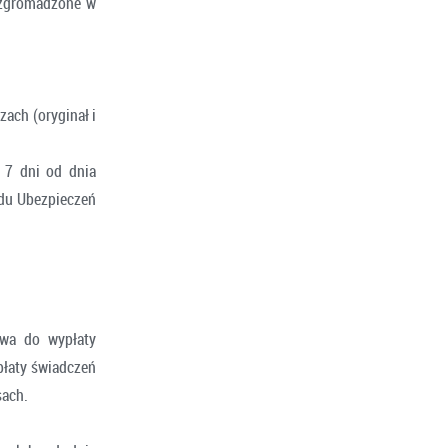
e zgromadzone w
ach (oryginał i
u 7 dni od dnia
adu Ubezpieczeń
awa do wypłaty
łaty świadczeń
sach.