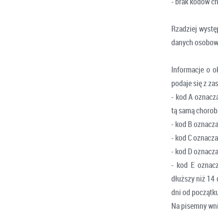
- brak kodów c
Rzadziej wystę
danych osobowy
Informacje o 
podaje się z z
- kod A oznacz
tą samą chorobą
- kod B oznacza
- kod C oznacz
- kod D oznacz
- kod E oznac
dłuższy niż 14 
dni od początk
Na pisemny wni