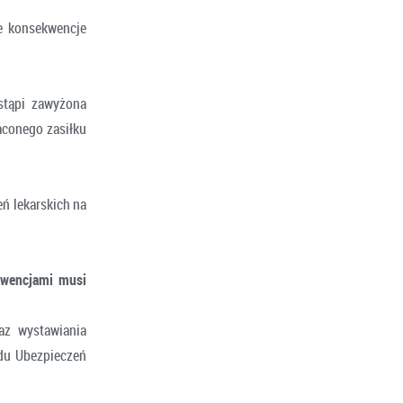
e konsekwencje
stąpi zawyżona
aconego zasiłku
ń lekarskich na
kwencjami musi
az wystawiania
adu Ubezpieczeń