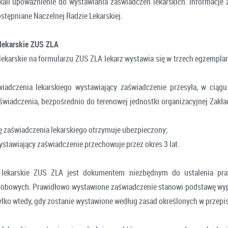
kali upoważnienie do wystawiania zaświadczeń lekarskich. Informacj
ostępniane Naczelnej Radzie Lekarskiej.
lekarskie ZUS ZLA
ekarskie na formularzu ZUS ZLA lekarz wystawia się w trzech egzemplarz
wiadczenia lekarskiego wystawiający zaświadczenie przesyła, w ciąg
świadczenia, bezpośrednio do terenowej jednostki organizacyjnej Zakł
ię zaświadczenia lekarskiego otrzymuje ubezpieczony;
ystawiający zaświadczenie przechowuje przez okres 3 lat.
 lekarskie ZUS ZLA jest dokumentem niezbędnym do ustalenia pr
robowych. Prawidłowo wystawione zaświadczenie stanowi podstawę wyp
lko wtedy, gdy zostanie wystawione według zasad określonych w przepi