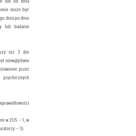
ie lub od dnia
zenie może być
ego dnia po dniu
y lub badanie
szy niż 3 dni
ył niewątpliwie
ystawione przez
ń psychicznych
nieprawidłowości
ni w ZUS – 1, w
uratorzy – 3).