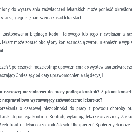
niony do wystawiania zaświadczeń lekarskich może ponieść określon
wtarzającego się naruszenia zasad lekarskich.
u zastosowania błędnego kodu literowego lub jego niewskazania na
u, lekarz może zostać obciążony koniecznością zwrotu nienależnie wypł
mi.
czeń Społecznych może cofnąć upoważnienia do wystawiana zaświadcze
raczający 3miesięcy od daty uprawomocnienia się decyzji.
 o czasowej niezdolności do pracy podlega kontroli? Z jakimi konse
arz nieprawidłowo wystawiający zaświadczenie lekarskie?
orzekania o czasowej niezdolności do pracy z powodu choroby or
karskich podlega kontroli. Kontrolę wykonują lekarze orzecznicy Zakł
 celu kontroli lekarz orzecznik Zakładu Ubezpieczeń Społecznych może: