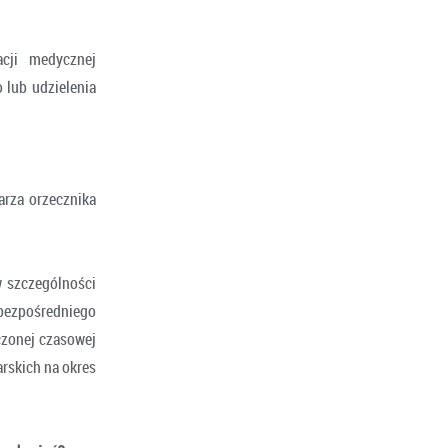
acji medycznej
 lub udzielenia
arza orzecznika
w szczególności
bezpośredniego
zonej czasowej
rskich na okres