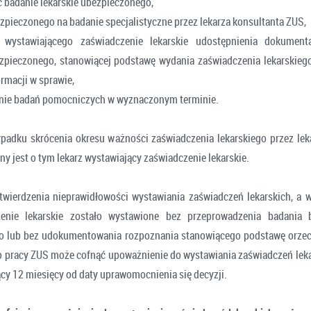
ć badanie lekarskie ubezpieczonego,
zpieczonego na badanie specjalistyczne przez lekarza konsultanta ZUS,
wystawiającego zaświadczenie lekarskie udostępnienia dokument
zpieczonego, stanowiącej podstawę wydania zaświadczenia lekarskiego
ormacji w sprawie,
anie badań pomocniczych w wyznaczonym terminie.
adku skrócenia okresu ważności zaświadczenia lekarskiego przez lek
y jest o tym lekarz wystawiający zaświadczenie lekarskie.
wierdzenia nieprawidłowości wystawiania zaświadczeń lekarskich, a 
enie lekarskie zostało wystawione bez przeprowadzenia badania 
o lub bez udokumentowania rozpoznania stanowiącego podstawę orzec
o pracy ZUS może cofnąć upoważnienie do wystawiania zaświadczeń leka
ący 12 miesięcy od daty uprawomocnienia się decyzji.