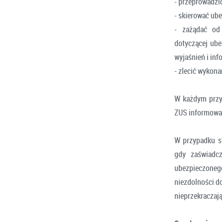
- przeprowadzi
- skierować ube
- zażądać od 
dotyczącej ube
wyjaśnień i inf
- zlecić wykon
W każdym przyp
ZUS informowan
W przypadku st
gdy zaświadcz
ubezpieczoneg
niezdolności d
nieprzekraczaj