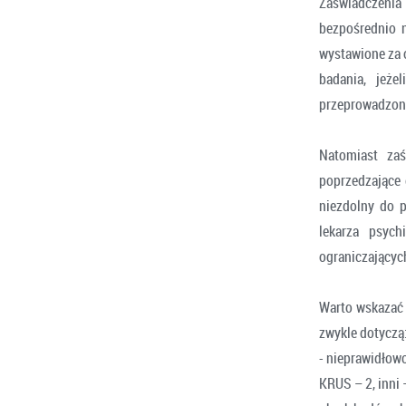
Zaświadczenia
bezpośrednio 
wystawione za o
badania, jeż
przeprowadzone 
Natomiast za
poprzedzające 
niezdolny do p
lekarza psych
ograniczającyc
Warto wskazać n
zwykle dotyczą
- nieprawidłow
KRUS – 2, inni 