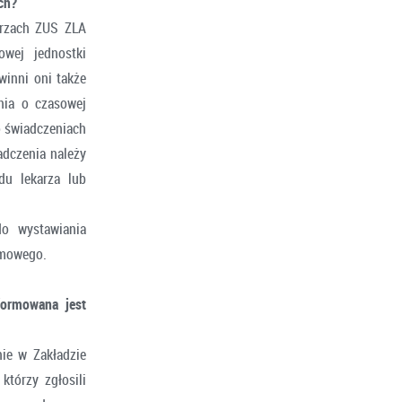
ch?
arzach ZUS ZLA
owej jednostki
winni oni także
nia o czasowej
o świadczeniach
adczenia należy
du lekarza lub
o wystawiania
lomowego.
formowana jest
ie w Zakładzie
którzy zgłosili