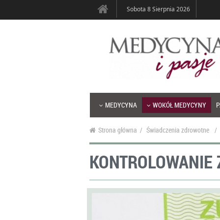
Sobota 8 Sierpnia 2026
MEDYCYNA
WOKÓŁ MEDYCYNY
P
Strona główna
/
Świadczenia zdrowotne
/
KONTROLOWANIE 