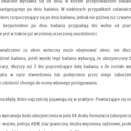
 lekarskie wystawia się od dnia, w którym przeprowadzono badan
następującego po dniu badania. W niektórych przypadkach zaświadc
kres rozpoczynający się po dniu badania, jednak nie później niż czwart
eli bezpośrednio po dniu badania przypadają dni wolne od prac
jest w trakcie już wcześniej orzeczonej niezdolności.
świadczenie za okres wsteczny może obejmować okres: nie dłuż
dzień badania, jeżeli wyniki tego badania wykazują, że ubezpieczony b
racy; dłuższy niż 3 dni poprzedzające datę badania, o ile zostało w
iatrę w razie stwierdzenia lub podejrzenia przez niego zaburze
h zdolność chorego do oceny własnego postępowania.
a błędy, które najczęściej pojawiają się w praktyce. Powtarzające się 
:
o wpisanego kodu ubezpieczenia w polu 04 druku formularza (ubezpiecze
– wojsko, policja, ABW, staż graniczna, służba więzienna, sędziowie, prok