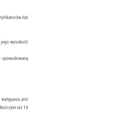
tyfikatorów lub
 jego wysokość
i – spowodowaną
wylęgania jest
 dłuższym niż 14