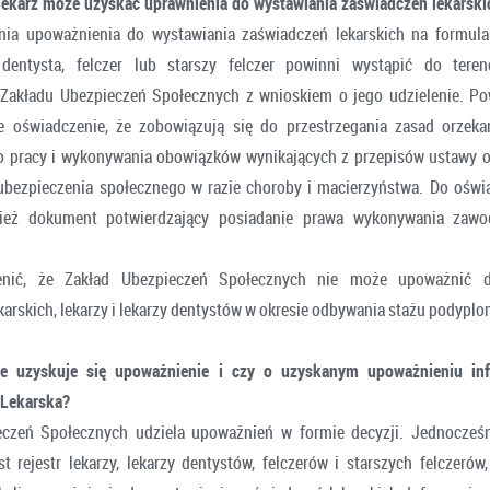
lekarz może uzyskać uprawnienia do wystawiania zaświadczeń lekarski
nia upoważnienia do wystawiania zaświadczeń lekarskich na formul
z dentysta, felczer lub starszy felczer powinni wystąpić do teren
 Zakładu Ubezpieczeń Społecznych z wnioskiem o jego udzielenie. Po
e oświadczenie, że zobowiązują się do przestrzegania zasad orzeka
o pracy i wykonywania obowiązków wynikających z przepisów ustawy 
ubezpieczenia społecznego w razie choroby i macierzyństwa. Do oświ
ież dokument potwierdzający posiadanie prawa wykonywania zawo
enić, że Zakład Ubezpieczeń Społecznych nie może upoważnić d
karskich, lekarzy i lekarzy dentystów w okresie odbywania stażu podyp
ie uzyskuje się upoważnienie i czy o uzyskanym upoważnieniu in
 Lekarska?
eczeń Społecznych udziela upoważnień w formie decyzji. Jednocześn
 rejestr lekarzy, lekarzy dentystów, felczerów i starszych felczerów, 