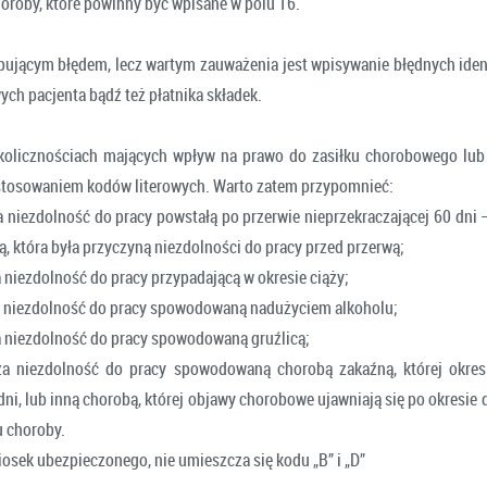
horoby, które powinny być wpisane w polu 16.
pującym błędem, lecz wartym zauważenia jest wpisywanie błędnych iden
ch pacjenta bądź też płatnika składek.
okolicznościach mających wpływ na prawo do zasiłku chorobowego lub
astosowaniem kodów literowych. Warto zatem przypomnieć:
a niezdolność do pracy powstałą po przerwie nieprzekraczającej 60 dn
, która była przyczyną niezdolności do pracy przed przerwą;
 niezdolność do pracy przypadającą w okresie ciąży;
a niezdolność do pracy spowodowaną nadużyciem alkoholu;
a niezdolność do pracy spowodowaną gruźlicą;
za niezdolność do pracy spowodowaną chorobą zakaźną, której okres 
dni, lub inną chorobą, której objawy chorobowe ujawniają się po okresie
u choroby.
osek ubezpieczonego, nie umieszcza się kodu „B” i „D”