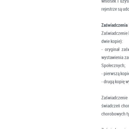
wniosek i uzys
rejestrze są ud
Zaświadczenia 
Zaświadczenie l
dwie kopie):
- oryginał zaś
wystawienia za
Społecznych;
- pierwszą kop
- drugą kopię w
Zaświadczenie
świadczeń cho
chorobowych ty