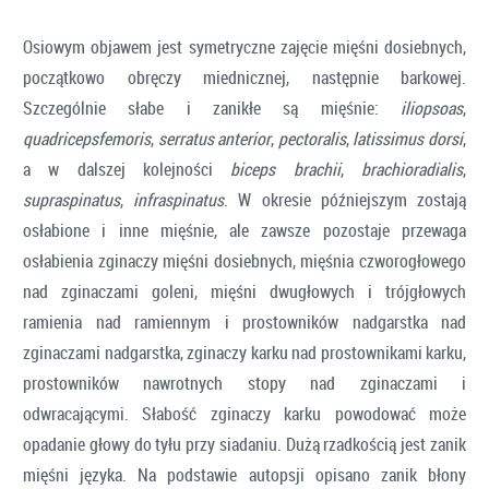
Osiowym objawem jest symetryczne zajęcie mięśni dosiebnych,
początkowo obręczy miednicznej, następnie barkowej.
Szczególnie słabe i zanikłe są mięśnie:
iliopsoas
,
quadricepsfemoris
,
serratus anterior
,
pectoralis
,
latissimus dorsi
,
a w dalszej kolejności
biceps
brachii
,
brachioradialis
,
supraspinatus
,
infraspinatus
. W okresie późniejszym zostają
osłabione i inne mięśnie, ale zawsze pozostaje przewaga
osłabienia zginaczy mięśni dosiebnych, mięśnia czworogłowego
nad zginaczami goleni, mięśni dwugłowych i trójgłowych
ramienia nad ramiennym i prostowników nadgarstka nad
zginaczami nadgarstka, zginaczy karku nad prostownikami karku,
prostowników nawrotnych stopy nad zginaczami i
odwracającymi. Słabość zginaczy karku powodować może
opadanie głowy do tyłu przy siadaniu. Dużą rzadkością jest zanik
mięśni języka. Na podstawie autopsji opisano zanik błony