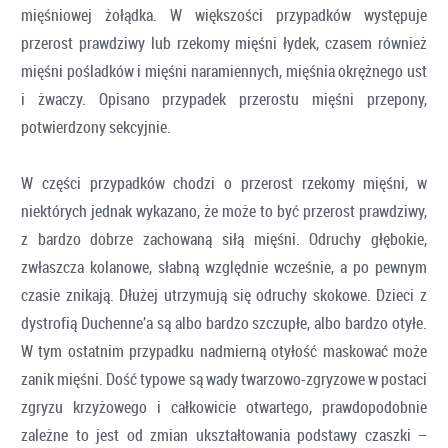
mięśniowej żołądka. W większości przypadków występuje
przerost prawdziwy lub rzekomy mięśni łydek, czasem również
mięśni pośladków i mięśni naramiennych, mięśnia okrężnego ust
i żwaczy. Opisano przypadek przerostu mięśni przepony,
potwierdzony sekcyjnie.
W części przypadków chodzi o przerost rzekomy mięśni, w
niektórych jednak wykazano, że może to być przerost prawdziwy,
z bardzo dobrze zachowaną siłą mięśni. Odruchy głębokie,
zwłaszcza kolanowe, słabną względnie wcześnie, a po pewnym
czasie znikają. Dłużej utrzymują się odruchy skokowe. Dzieci z
dystrofią Duchenne’a są albo bardzo szczupłe, albo bardzo otyłe.
W tym ostatnim przypadku nadmierną otyłość maskować może
zanik mięśni. Dość typowe są wady twarzowo-zgryzowe w postaci
zgryzu krzyżowego i całkowicie otwartego, prawdopodobnie
zależne to jest od zmian ukształtowania podstawy czaszki –