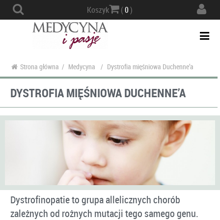
Actio
Koszyk
(
0
)
navig
Togg
navi
Strona główna
/
Medycyna
/
Dystrofia mięśniowa Duchenne’a
DYSTROFIA MIĘŚNIOWA DUCHENNE’A
Dystrofinopatie to grupa allelicznych chorób
zależnych od rożnych mutacji tego samego genu.