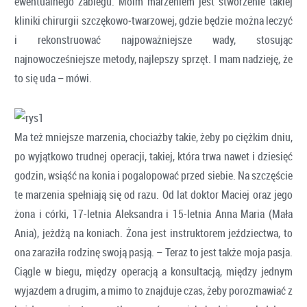
ewentualnego zabiegu. Moim marzeniem jest stworzenie takiej
kliniki chirurgii szczękowo‑twarzowej, gdzie będzie można leczyć
i rekonstruować najpoważniejsze wady, stosując
najnowocześniejsze metody, najlepszy sprzęt. I mam nadzieję, że
to się uda – mówi.
Ma też mniejsze marzenia, chociażby takie, żeby po ciężkim dniu,
po wyjątkowo trudnej operacji, takiej, która trwa nawet i dziesięć
godzin, wsiąść na konia i pogalopować przed siebie. Na szczęście
te marzenia spełniają się od razu. Od lat doktor Maciej oraz jego
żona i córki, 17‑letnia Aleksandra i 15‑letnia Anna Maria (Mała
Ania), jeżdżą na koniach. Żona jest instruktorem jeździectwa, to
ona zaraziła rodzinę swoją pasją. – Teraz to jest także moja pasja.
Ciągle w biegu, między operacją a konsultacją, między jednym
wyjazdem a drugim, a mimo to znajduje czas, żeby porozmawiać z