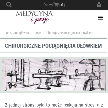
Actio
Koszyk
(
0
)
navig
Togg
navi
Strona główna
/
Pasje
/
Chirurgiczne pociągnięcia ołówkiem
CHIRURGICZNE POCIĄGNIĘCIA OŁÓWKIEM
Z jednej strony była to może reakcja na stres, a z