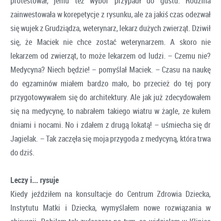
protestował, jemu też wybór przypadł do gustu. Rodzina
zainwestowała w korepetycje z rysunku, ale za jakiś czas odezwał
się wujek z Grudziądza, weterynarz, lekarz dużych zwierząt. Dziwił
się, że Maciek nie chce zostać weterynarzem. A skoro nie
lekarzem od zwierząt, to może lekarzem od ludzi. – Czemu nie?
Medycyna? Niech będzie! – pomyślał Maciek. – Czasu na naukę
do egzaminów miałem bardzo mało, bo przecież do tej pory
przygotowywałem się do architektury. Ale jak już zdecydowałem
się na medycynę, to nabrałem takiego wiatru w żagle, ze kułem
dniami i nocami. No i zdałem z drugą lokatą! – uśmiecha się dr
Jagielak. – Tak zaczęła się moja przygoda z medycyną, która trwa
do dziś.
Leczy i... rysuje
Kiedy jeździłem na konsultacje do Centrum Zdrowia Dziecka,
Instytutu Matki i Dziecka, wymyślałem nowe rozwiązania w