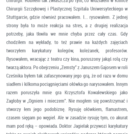
chirurgii. Robiłem tak zwłaszcza po tym, co widziałem w Klinice
Chirurgii Szczękowej i Plastycznej Szpitala Uniwersyteckiego w
Stuttgarcie, gdzie również pracowałem. I... rysowałem. Z jednej
strony była to może reakcja na stres, a z drugiej realizacja
potrzeby, jaka tkwiła we mnie chyba przez cały czas. Gdy
chodziłem na wykłady, to też prawie na każdych zajęciach
tworzyłem karykatury kolegów, koleżanek, profesorów.
Rysowałem, wracając z teatru czy kina, poruszony jakąś rolą czy
twarzą aktora. Po obejrzeniu „Zemsty” z Januszem Gajosem w roli
Cześnika byłem tak zafascynowany jego grą, że od razu w domu
siadłem i kilkoma pociągnięciami ołówka go narysowałem. Innym
razem poruszyła mnie gra Krzysztofa Kowalewskiego jako
Zagłoby w „Ogniem i mieczem”. Nie mogłem się powstrzymać i
stworzy łem jego podobiznę. Rysuję ołówkiem, flamastrem,
czasem sięgam po węgiel. Ale w zasadzie rysuję tym, co akurat
mam pod ręką – opowiada. Doktor Jagielak przywozi karykatury