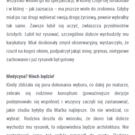
Wszystko wiodło go ku specjalizacji, w której czuje się doskonale
i w której – jak zaznacza – ma jeszcze wiele do zrobienia. Gdyby
miał po raz drugi wybierać swoją drogę życiową, pewnie wybrałby
tak samo. Zawsze lubił się uczyć, zwłaszcza przedmiotów
ścisłych. Lubił też rysować, szczególnie dobrze wychodziły mu
karykatury. Miał doskonały zmysł obserwacyjny, wystarczyło, że
rzucił na kogoś okiem, podpatrzył jakąś minę, grymas, nietypowe
zachowanie i już rysunek był gotowy.
Medycyna? Niech będzie!
Kiedy zbliżała się pora dokonania wyboru, co dalej po maturze,
zebrało się rodzinne konsylium (poważniejsze decyzje
podejmowało się wspólnie) i wszyscy zaczęli się zastanawiać,
jakie studia byłyby dla Maćka najlepsze. On nie wiedział, co
wybrać. Rodzina doszła do wniosku, że skoro tak dobrze
wychodzi mu rysunek, to odpowiednia będzie architektura. Nie