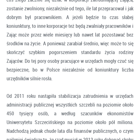
zostanie zwolniony, niezależnie od tego, ile lat przepracował i jak
dobrym był pracownikiem. A jeżeli będzie to czas słabej
koniunktury, to inne korporacje też będą zwalniały pracowników i
Zając może przez wiele miesięcy lub nawet lat pozostawać bez
środków na życie. A ponieważ zarabiał średnio, więc może to się
skończyć szybkim pogorszeniem standardu życia rodziny
Zająców. Do tej pory osoby pracujące w urzędach mogły czuć się
bezpieczne, bo w Polsce niezależnie od koniunktury liczba
urzędników silnie rosła.
Od 2011 roku nastąpiła stabilizacja zatrudnienia w urzędach
administracji publicznej wszystkich szczebli na poziomie około
450 tysięcy osób, a według szacunków ekonomistów
Uniwersytetu Szczecińskiego na poziomie około pół miliona.
Nadchodzą jednak chude lata dla finansów publicznych, o czym
najlepiej świadczy to, że rząd musiał w 2013 roku dokonać skoku