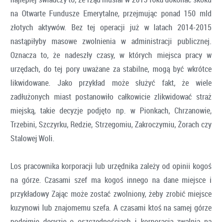
na Otwarte Fundusze Emerytalne, przejmując ponad 150 mld
złotych aktywów. Bez tej operacji już w latach 2014-2015
nastąpiłyby masowe zwolnienia w administracji publicznej.
Oznacza to, że nadeszły czasy, w których miejsca pracy w
urzędach, do tej pory uważane za stabilne, mogą być wkrótce
likwidowane. Jako przykład może służyć fakt, że wiele
zadłużonych miast postanowiło całkowicie zlikwidować straż
miejską, takie decyzje podjęto np. w Pionkach, Chrzanowie,
Trzebini, Szczyrku, Redzie, Strzegomiu, Zakroczymiu, Żorach czy
Stalowej Woli.
Los pracownika korporacji lub urzędnika zależy od opinii kogoś
na górze. Czasami szef ma kogoś innego na dane miejsce i
przykładowy Zając może zostać zwolniony, żeby zrobić miejsce
kuzynowi lub znajomemu szefa. A czasami ktoś na samej górze
podejmie decyzje o oszczędnościach i korporacja zwalnia na