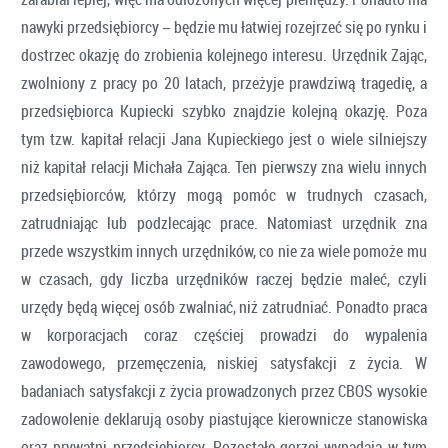
nawyki przedsiębiorcy − będzie mu łatwiej rozejrzeć się po rynku i
dostrzec okazję do zrobienia kolejnego interesu. Urzędnik Zając,
zwolniony z pracy po 20 latach, przeżyje prawdziwą tragedię, a
przedsiębiorca Kupiecki szybko znajdzie kolejną okazję. Poza
tym tzw. kapitał relacji Jana Kupieckiego jest o wiele silniejszy
niż kapitał relacji Michała Zająca. Ten pierwszy zna wielu innych
przedsiębiorców, którzy mogą pomóc w trudnych czasach,
zatrudniając lub podzlecając prace. Natomiast urzędnik zna
przede wszystkim innych urzędników, co nie za wiele pomoże mu
w czasach, gdy liczba urzędników raczej będzie maleć, czyli
urzędy będą więcej osób zwalniać, niż zatrudniać. Ponadto praca
w korporacjach coraz częściej prowadzi do wypalenia
zawodowego, przemęczenia, niskiej satysfakcji z życia. W
badaniach satysfakcji z życia prowadzonych przez CBOS wysokie
zadowolenie deklarują osoby piastujące kierownicze stanowiska
oraz prywatni przedsiębiorcy. Pozostałe gorzej wypadają w tym