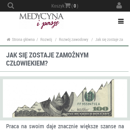
Actio
Koszyk
(
0
)
navig
Togg
navi
Strona główna
/
Rozwój
/
Rozwój zawodowy
/
Jak się zostaje zamo
JAK SIĘ ZOSTAJE ZAMOŻNYM
CZŁOWIEKIEM?
Praca na swoim daje znacznie większe szanse na