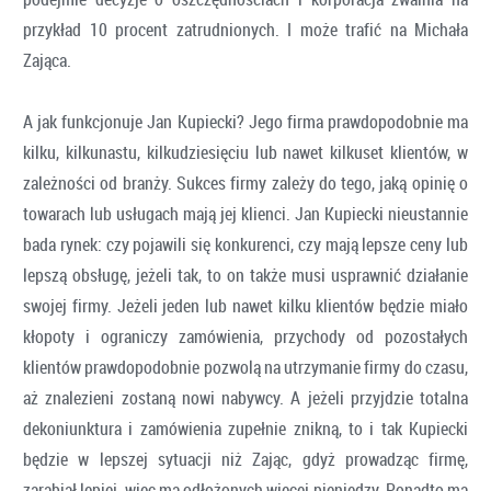
przykład 10 procent zatrudnionych. I może trafić na Michała
Zająca.
A jak funkcjonuje Jan Kupiecki? Jego firma prawdopodobnie ma
kilku, kilkunastu, kilkudziesięciu lub nawet kilkuset klientów, w
zależności od branży. Sukces firmy zależy do tego, jaką opinię o
towarach lub usługach mają jej klienci. Jan Kupiecki nieustannie
bada rynek: czy pojawili się konkurenci, czy mają lepsze ceny lub
lepszą obsługę, jeżeli tak, to on także musi usprawnić działanie
swojej firmy. Jeżeli jeden lub nawet kilku klientów będzie miało
kłopoty i ograniczy zamówienia, przychody od pozostałych
klientów prawdopodobnie pozwolą na utrzymanie firmy do czasu,
aż znalezieni zostaną nowi nabywcy. A jeżeli przyjdzie totalna
dekoniunktura i zamówienia zupełnie znikną, to i tak Kupiecki
będzie w lepszej sytuacji niż Zając, gdyż prowadząc firmę,
zarabiał lepiej, więc ma odłożonych więcej pieniędzy. Ponadto ma