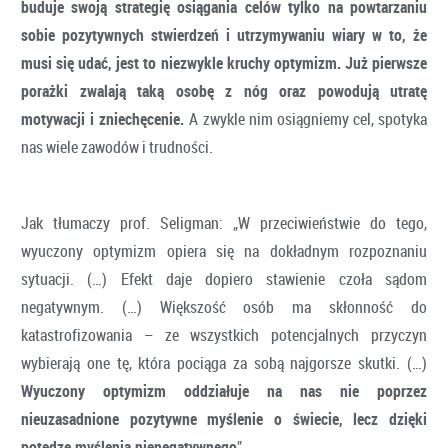
buduje swoją strategię osiągania celów tylko na powtarzaniu
sobie pozytywnych stwierdzeń i utrzymywaniu wiary w to, że
musi się udać, jest to niezwykle kruchy optymizm. Już pierwsze
porażki zwalają taką osobę z nóg oraz powodują utratę
motywacji i zniechęcenie.
A zwykle nim osiągniemy cel, spotyka
nas wiele zawodów i trudności.
Jak tłumaczy prof. Seligman: „W przeciwieństwie do tego,
wyuczony optymizm opiera się na dokładnym rozpoznaniu
sytuacji. (…) Efekt daje dopiero stawienie czoła sądom
negatywnym. (…) Większość osób ma skłonność do
katastrofizowania – ze wszystkich potencjalnych przyczyn
wybierają one tę, która pociąga za sobą najgorsze skutki. (…)
Wyuczony optymizm oddziałuje na nas nie poprzez
nieuzasadnione pozytywne myślenie o świecie, lecz dzięki
potędze myślenia nienegatywnego
”.