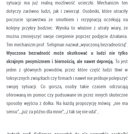
sytuacji ma już realną możliwość ucieczki. Mechanizm ten
dotyczy zarówno ludzi, jak i zwierząt. Osobniki, które utraciły
poczucie sprawstwa ze smutkiem i rezygnacją oczekują na
kolejny przykry bodziec. Wynika to właśnie z utraty wiary, że
można zmniejszyć swoje cierpienie poprzez podjęcie działania.
Ten mechanizm prof. Seligman nazwał „wyuczoną bezradnością”.
Wyuczona bezradność może skutkować u ludzi nie tylko
skrajnym pesymizmem i biernością, ale nawet depresją.
To jest
jeden z głównych powodów, przez które część ludzi tkwi w
toksycznych związkach czy firmach i nawet nie próbuje polepszyć
swojej sytuacji. Co gorsza, osoby takie czasem odrzucają
oferowaną im pomoc czy podsuwane im przez innych skuteczne
sposoby wyjścia z dołka. Na każdą propozycję mówią: „nie ma
sensu”, „już za późno dla mnie”, „i tak się nie uda”…