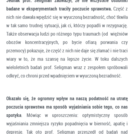
Jednak prof. Seligman zauważył, że nie wszystkie osobniki
badane w eksperymentach traciły poczucie sprawstwa.
Część z
nich nie dawała wpędzić się w wyuczoną bezradność, choć tkwiła
w tak samo trudnej sytuacji, jak ci, którzy popadli w rezygnację.
Także obserwacja ludzi po różnego typu traumach (od więźniów
obozów koncentracyjnych, po bycie ofiarą porwania czy
przemocy) pokazuje, że część z nich nie daje się złamać i nie traci
wiary w to, że ma szansę na lepsze życie. W toku dalszych
wieloletnich badań prof. Seligman wraz z zespołem spróbowali
odkryć, co chroni przed wpadnięciem w wyuczoną bezradność.
Okazało się, że ogromny wpływ na naszą podatność na utratę
poczucia sprawstwa ma sposób wyjaśniania sobie tego, co nas
spotyka
. Mówiąc w uproszczeniu: optymistyczny sposób
wyjaśniania zmniejsza ryzyko popadnięcia w bierność, apatię i
depresję. Tak oto prof. Seligman przeszedł od badań nad