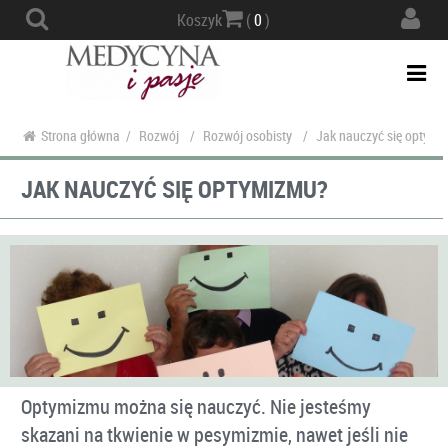
Actio
Koszyk
(
0
)
navig
Togg
navi
Strona główna
/
Rozwój
/
Rozwój osobisty
/
Jak nauczyć się optymi
JAK NAUCZYĆ SIĘ OPTYMIZMU?
Optymizmu można się nauczyć. Nie jesteśmy
skazani na tkwienie w pesymizmie, nawet jeśli nie