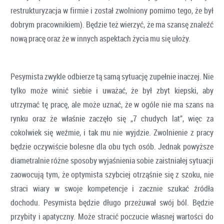
restrukturyzacja w firmie i został zwolniony pomimo tego, że był
dobrym pracownikiem). Będzie też wierzyć, że ma szansę znaleźć
nową pracę oraz że w innych aspektach życia mu się ułoży.
Pesymista zwykle odbierze tą samą sytuację zupełnie inaczej. Nie
tylko może winić siebie i uważać, że był zbyt kiepski, aby
utrzymać tę pracę, ale może uznać, że w ogóle nie ma szans na
rynku oraz że właśnie zaczęło się „7 chudych lat”, więc za
cokolwiek się weźmie, i tak mu nie wyjdzie. Zwolnienie z pracy
będzie oczywiście bolesne dla obu tych osób. Jednak powyższe
diametralnie różne sposoby wyjaśnienia sobie zaistniałej sytuacji
zaowocują tym, że optymista szybciej otrząśnie się z szoku, nie
straci wiary w swoje kompetencje i zacznie szukać źródła
dochodu. Pesymista będzie długo przeżuwał swój ból. Będzie
przybity i apatyczny. Może stracić poczucie własnej wartości do