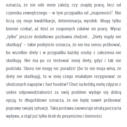
oznacza, że nie ode mnie zależy, czy znajdę pracę, lecz od
czynnika zewnętrznego – w tym przypadku od „znajomości”. Nie
liczą się moje kwalifikacje, determinacja, wysiłek. Mogę tylko
biernie czekać, aż ktoś ze znajomych załatwi mi pracę. Wyraz
„tylko” jeszcze dodatkowo pozbawia złudzeń… „Diety nigdy nie
skutkują” – takie podejście oznacza, że nie ma sensu próbować,
bo wszelkie diety i w przypadku każdej osoby z założenia nie
skutkują. Nie ma po co testować innej diety, gdyż i tak nie
podziała. Skoro nie mogę nic poradzić (bo to nie moja wina, że
diety nie skutkują), to w imię czego miałabym rezygnować ze
słodzonych napojów i fast foodów? Choć na krótką metę zdjęcie z
siebie odpowiedzialności za swój problem wydaje się dobrą
opcją, to długofalowo oznacza, że nie będę nawet próbować
poprawy swojej sytuacji. Taka postawa zaowocuje utratą poczucia
wpływu, a stąd już tylko krok do pesymizmu i bierności.