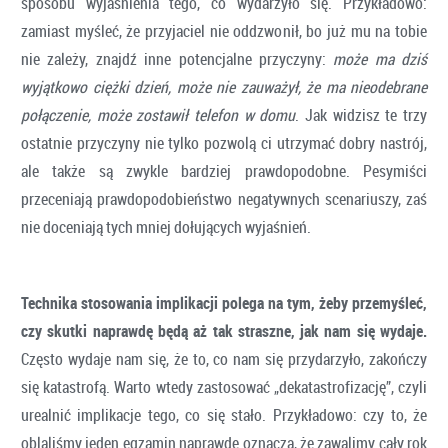
sposobu wyjaśnienia tego, co wydarzyło się. Przykładowo:
zamiast myśleć, że przyjaciel nie oddzwonił, bo już mu na tobie
nie zależy, znajdź inne potencjalne przyczyny:
może ma dziś
wyjątkowo ciężki dzień, może nie zauważył, że ma nieodebrane
połączenie, może zostawił telefon w domu
. Jak widzisz te trzy
ostatnie przyczyny nie tylko pozwolą ci utrzymać dobry nastrój,
ale także są zwykle bardziej prawdopodobne. Pesymiści
przeceniają prawdopodobieństwo negatywnych scenariuszy, zaś
nie doceniają tych mniej dołujących wyjaśnień.
Technika stosowania implikacji polega na tym, żeby przemyśleć,
czy skutki naprawdę będą aż tak straszne, jak nam się wydaje.
Często wydaje nam się, że to, co nam się przydarzyło, zakończy
się katastrofą. Warto wtedy zastosować „dekatastrofizację”, czyli
urealnić implikacje tego, co się stało. Przykładowo: czy to, że
oblaliśmy jeden egzamin naprawdę oznacza, że zawalimy cały rok