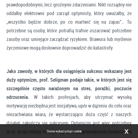
prawdopodobnymi, lecz groźnymi zdarzeniami. Nikt rozsądny nie
oddałby elektrowni pod zarząd optymisty, który uważałby, że
„wszystko będzie dobrze, po co martwić się na zapas”… Tu
potrzebne są osoby, które potrafią trafnie oszacować potrzebne
zasoby oraz umiejące zarządzać ryzykiem. Brawura lub myślenie
życzeniowe mogą dosłownie doprowadzić do katastrofy.
Jako zawody, w których dla osiągnięcia sukcesu wskazany jest
duży optymizm, prof. Seligman podaje takie, w których jest się
szczególnie często narażonym na stres, porażki, poczucie
odrzucenia.
W takich profesjach, aby utrzymać wysoką
motywację niezbędna jest inicjatywa, upór w dążeniu do celu oraz
niezachwiana wiara, że wystarczająco duża część z naszych
działań zakończy się sukcesem. Optymizm jest więc potrzebny
m.in. w sprzedaży, reklamie i promocji, gromadzeniu funduszy na
X
Strona wykorzystuje cookie