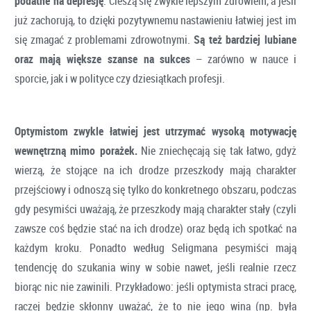
podatne na depresję
. Cieszą się zwykle lepszym zdrowiem, a jeśli
już zachorują, to dzięki pozytywnemu nastawieniu łatwiej jest im
się zmagać z problemami zdrowotnymi.
Są też bardziej lubiane
oraz mają większe szanse na sukces
– zarówno w nauce i
sporcie, jak i w polityce czy dziesiątkach profesji.
Optymistom zwykle łatwiej jest utrzymać wysoką motywację
wewnętrzną mimo porażek.
Nie zniechęcają się tak łatwo, gdyż
wierzą, że stojące na ich drodze przeszkody mają charakter
przejściowy i odnoszą się tylko do konkretnego obszaru, podczas
gdy pesymiści uważają, że przeszkody mają charakter stały (czyli
zawsze coś będzie stać na ich drodze) oraz będą ich spotkać na
każdym kroku. Ponadto według Seligmana pesymiści mają
tendencję do szukania winy w sobie nawet, jeśli realnie rzecz
biorąc nic nie zawinili. Przykładowo: jeśli optymista straci pracę,
raczej będzie skłonny uważać, że to nie jego wina (np. była