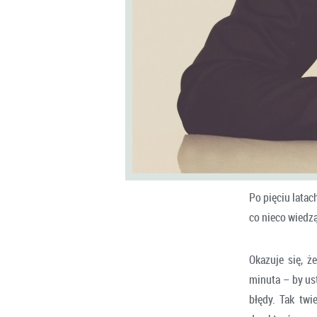
Po pięciu latac
co nieco wiedzą
Okazuje się, ż
minuta – by ust
błędy. Tak twi