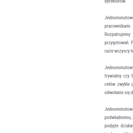
dyrektorów.
Jednominutowe
pracownikami
Rozpatrujemy 
przygotowań. P
razie wszyscy t
Jednominutowy 
trywialny czy 
celów zwykle j
odwołanie się d
Jednominutow
podwładnemu, za
podjęte działa