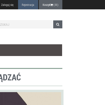
Zaloguj się
Rejestracja
Koszyk
(
0
)
ZĄDZAĆ