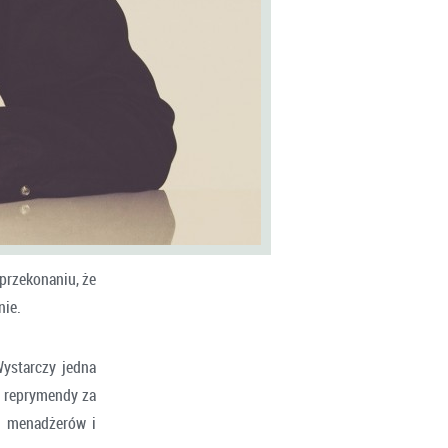
 przekonaniu, że
nie.
Wystarczy jedna
ć reprymendy za
ce menadżerów i