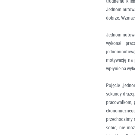
trudnemu klien
Jednominutowa 
dobrze. Wzmacni
Jednominutowa 
wykonał prac
jednominutową
motywację na 
wpłynie na wyk
Pojęcie „jedno
sekundy dłużej,
pracownikom, p
ekonomicznego
przechodzimy n
sobie, nie mo