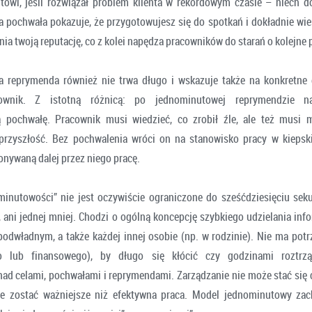
towi, jeśli rozwiązał problem klienta w rekordowym czasie – niech d
pochwała pokazuje, że przygotowujesz się do spotkań i dokładnie wiesz
a twoją reputację, co z kolei napędza pracowników do starań o kolejne 
reprymenda również nie trwa długo i wskazuje także na konkretne d
ownik. Z istotną różnicą: po jednominutowej reprymendzie n
 pochwałę. Pracownik musi wiedzieć, co zrobił źle, ale też musi 
przyszłość. Bez pochwalenia wróci on na stanowisko pracy w kiepski
onywaną dalej przez niego pracę.
minutowości” nie jest oczywiście ograniczone do sześćdziesięciu seku
 ani jednej mniej. Chodzi o ogólną koncepcję szybkiego udzielania info
odwładnym, a także każdej innej osobie (np. w rodzinie). Nie ma potr
 lub finansowego), by długo się kłócić czy godzinami roztrzą
ad celami, pochwałami i reprymendami. Zarządzanie nie może stać si
że zostać ważniejsze niż efektywna praca. Model jednominutowy za