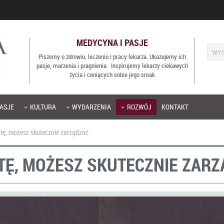
MEDYCYNA I PASJE
Piszemy o zdrowiu, leczeniu i pracy lekarza. Ukazujemy ich
pasje, marzenia i pragnienia. Inspirujemy lekarzy ciekawych
życia i ceniących sobie jego smak
ASJE
KULTURA
WYDARZENIA
ROZWÓJ
KONTAKT
tę, możesz skutecznie zarządzać
TĘ, MOŻESZ SKUTECZNIE ZAR