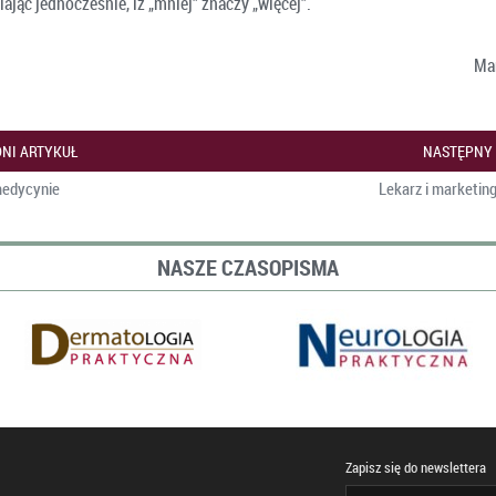
lając jednocześnie, iż „mniej” znaczy „więcej”.
Ma
NI ARTYKUŁ
NASTĘPNY
edycynie
Lekarz i marketing
NASZE CZASOPISMA
Zapisz się do newslettera