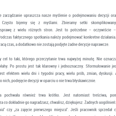
 zarządzanie upraszcza nasze myślenie o podejmowaniu decyzji ora
. Często bijemy się z myślami. Zbieramy setki skomplikowanyc
sprawę z wielu różnych stron. Jest to potrzebne – oczywiście –
odczas faktycznego spotkania należy podejmować konkretne działani
racą czas, a dodatkowo nie zostają podjęte żadne decyzje naprawcze.
cel to taki, którego przeczytanie trwa najwyżej minutę. Nie oznacza
błahy. Po prostu jest tak klarowny i jednoznaczny. Sformułowanie 
est efektem wielu dni i tygodni pracy, wielu prób, zmian, dyskusji. 
o nich, podejęcie decyzji w oparciu o nie trwa błyskawicznie.
a pochwała również trwa krótko. Jest natomiast treściwa, po
 co dokładnie go nagradzasz, chwalisz, dziękujesz. Żadnych uogólnień: 
nia” czy „za zajęcie pierwszego miejsca”. Jeśli pracownik sprzedał 