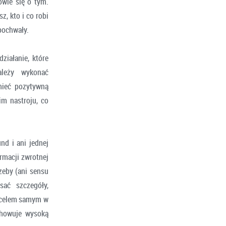
owie się o tym.
, kto i co robi
pochwały.
ziałanie, które
ależy wykonać
mieć pozytywną
m nastroju, co
nd i ani jednej
rmacji zwrotnej
zeby (ani sensu
sać szczegóły,
ę celem samym w
chowuje wysoką