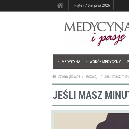
Piątek 7 Sierpnia 2026
MEDYCYNA
WOKÓŁ MEDYCYNY
P
Strona główna
/
Rozwój
/
Jeśli masz minu
JEŚLI MASZ MINU