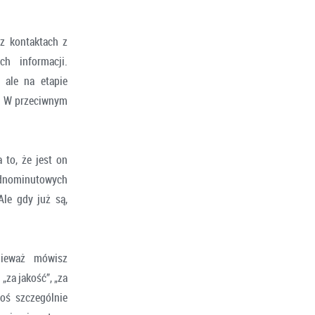
z kontaktach z
h informacji.
 ale na etapie
a. W przeciwnym
 to, że jest on
jednominutowych
Ale gdy już są,
nieważ mówisz
„za jakość”, „za
coś szczególnie