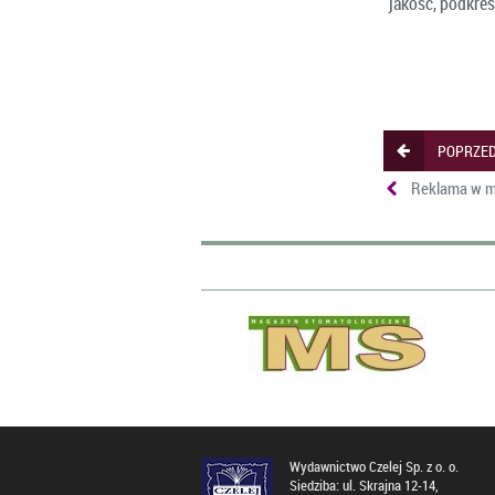
jakość, podkreś
POPRZED
Reklama w m
Wydawnictwo Czelej Sp. z o. o.
Siedziba: ul. Skrajna 12-14,