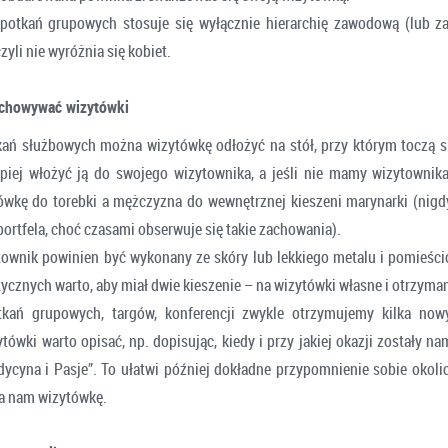
potkań grupowych stosuje się wyłącznie hierarchię zawodową (lub z
zyli nie wyróżnia się kobiet.
echowywać wizytówki
kań służbowych można wizytówkę odłożyć na stół, przy którym toczą 
piej włożyć ją do swojego wizytownika, a jeśli nie mamy wizytownik
wkę do torebki a mężczyzna do wewnętrznej kieszeni marynarki (nigd
ortfela, choć czasami obserwuje się takie zachowania).
townik powinien być wykonany ze skóry lub lekkiego metalu i pomieścić
ycznych warto, aby miał dwie kieszenie – na wizytówki własne i otrzyma
tkań grupowych, targów, konferencji zwykle otrzymujemy kilka now
ówki warto opisać, np. dopisując, kiedy i przy jakiej okazji zostały n
ycyna i Pasje”. To ułatwi później dokładne przypomnienie sobie okolic
ła nam wizytówkę.