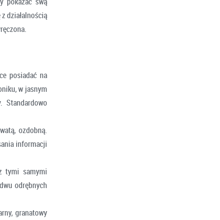
by pokazać swą
 z działalnością
wręczona.
ce posiadać na
oniku, w jasnym
y. Standardowo
owatą, ozdobną.
ania informacji
 z tymi samymi
w dwu odrębnych
arny, granatowy