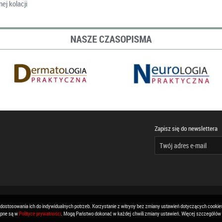
ej kolacji
NASZE CZASOPISMA
Zapisz się do newslettera
 dostosowania ich do indywidualnych potrzeb. Korzystanie z witryny bez zmiany ustawień dotyczących cook
ępne są w
Polityce prywatności
. Mogą Państwo dokonać w każdej chwili zmiany ustawień. Więcej szczegółów