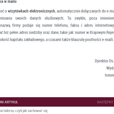
ka w mailu
ieć o
wizytówkach elektronicznych
, automatycznie dołączanych do e-ma
minania swoich danych służbowych. Tu zwykle, poza imieniem
 nazwą firmy podaje się numer telefonu, faksu i adres internetow
ć też pełen adres siedziby oraz dane, takie jak: numer w Krajowym Rej
okość kapitału zakładowego, a czasami także klauzulę poufności e-maili.
Dyrektor D
Wyda
trene
NI ARTYKUŁ
NASTĘPNY
na talerzu, czyli jak zachować się