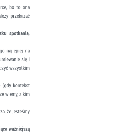
rce, bo to ona
leży przekazać
tku spotkania,
go najlepiej na
umiewanie się i
ęczyć wszystkim
 (gdy kontekst
ze wiemy, z kim
za, że jesteśmy
iąca ważniejszą