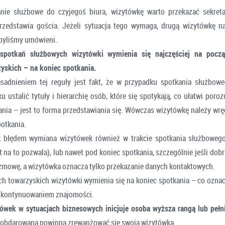
anie służbowe do czyjegoś biura, wizytówkę warto przekazać sekreta
rzedstawia gościa. Jeżeli sytuacja tego wymaga, drugą wizytówkę na
 byliśmy umówieni.
potkań służbowych wizytówki wymienia się najczęściej na począ
yskich – na koniec spotkania.
adnieniem tej reguły jest fakt, że w przypadku spotkania służbowe
ustalić tytuły i hierarchię osób, które się spotykają, co ułatwi poroz
ania – jest to forma przedstawiania się. Wówczas wizytówkę należy wr
otkania.
ak błędem wymiana wizytówek również w trakcie spotkania służbowego
na to pozwala), lub nawet pod koniec spotkania, szczególnie jeśli dobr
mowę, a wizytówka oznacza tylko przekazanie danych kontaktowych.
ch towarzyskich wizytówki wymienia się na koniec spotkania – co oznac
i kontynuowaniem znajomości.
wek w sytuacjach biznesowych inicjuje osoba wyższa rangą lub pełn
 obdarowana powinna zrewanżować się swoją wizytówką.