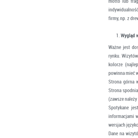
motto lub fra
indywidualność 
firmy, np. z dr
Wygląd 
Ważne jest do
rynku. Wizytów
kolorze (najl
powinna mieć w
Strona górna w
Strona spodnia
(zawsze należy
Spotykane jes
informacjami w
wersjach języko
Dane na wizytó