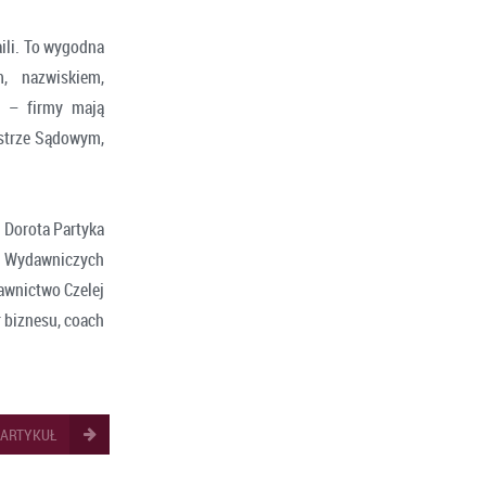
ili. To wygodna
, nazwiskiem,
y – firmy mają
estrze Sądowym,
Dorota Partyka
s. Wydawniczych
wnictwo Czelej
r biznesu, coach
 ARTYKUŁ