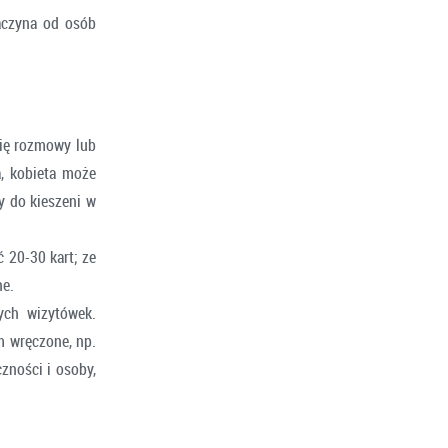
aczyna od osób
się rozmowy lub
a, kobieta może
y do kieszeni w
 20-30 kart; ze
ne.
ych wizytówek.
am wręczone, np.
zności i osoby,