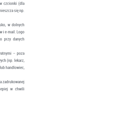
w czcionki (dla
mieszcza się np.
sko, w dolnych
 i e-mail. Logo
bo przy danych
watnymi – poza
ch (np. lekarz,
lub handlowiec,
na zadrukowanej
epiej w chwili