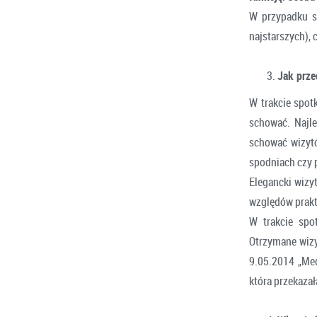
W przypadku s
najstarszych), c
Jak prz
W trakcie spot
schować. Najle
schować wizytó
spodniach czy p
Elegancki wizy
względów prakt
W trakcie spo
Otrzymane wizyt
9.05.2014 „Med
która przekaza