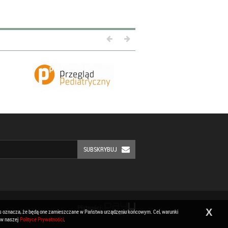
SUBSKRYBUJ
Płatności:
X
ies oznacza, że będą one zamieszczane w Państwa urządzeniu końcowym. Cel, warunki
 w naszej
Polityce Prywatności
.