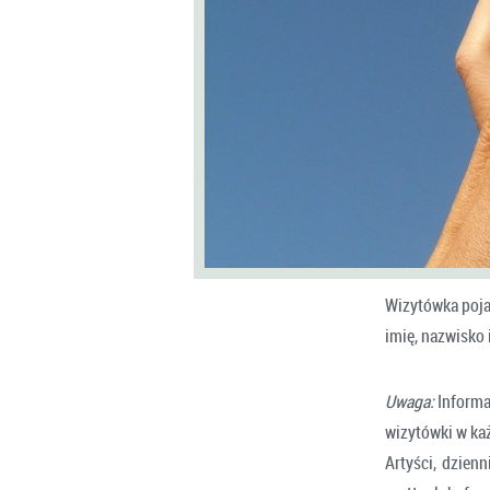
Wizytówka pojaw
imię, nazwisko
Uwaga:
Informac
wizytówki w każ
Artyści, dzien