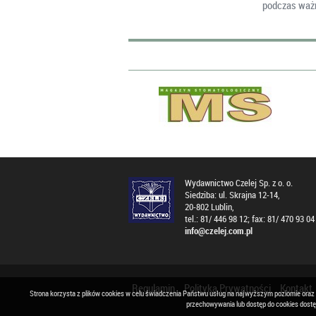
podczas ważn
Wydawnictwo Czelej Sp. z o. o.
Siedziba: ul. Skrajna 12-14,
20-802 Lublin,
tel.: 81/ 446 98 12; fax: 81/ 470 93 04
info@czelej.com.pl
Regulamin
Polityka Prywatności
Kontakt
Strona korzysta z plików cookies w celu świadczenia Państwu usług na najwyższym poziomie oraz
przechowywania lub dostęp do cookies dost