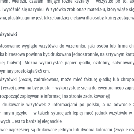
gment wiersza, czasami mające różne kształty – wszystko po to, a
i wyróżnić się na rynku. Wizytówka zrobiona z materiału, który wiąże się
ewna, plastiku, gumy jest także bardziej ciekawa dla osoby, której zostaje 
wizytówki
stosowanie wyglądu wizytówki do wizerunku, jaki osoba lub firma ch
ka biznesowa powinna być drukowana jednostronnie, na sztywnym kart
epiej białym). Można wykorzystać papier gładki, ozdobny, satynowan
ymiary prostokąta 9x5 cm.
izytówki (
recto
), zadrukowana, może mieć fakturę gładką lub chrop
 (
verso
) powinna być pusta – wykorzystuje się ją do ewentualnego zapis
 rozpocząć zapisywanie informacji na stronie zadrukowanej).
t drukowanie wizytówek z informacjami po polsku, a na odwrocie
 innym języku – w takich sytuacjach lepiej mieć jednak wizytówki 
wych. Jest to bardziej eleganckie.
wce najczęściej są drukowane jednym lub dwoma kolorami (zwykle cz