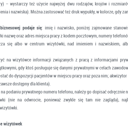
y) – wystarczy też użycie najwyżej dwu rodzajów, krojów i rozmiaró
enia i nazwiska). Można zastosować też druk wypukły, w kolorze, gdy za
biznesowej podaje się
: imię i nazwisko, poniżej zajmowane stanowi
ki nazwę oraz adres miejsca pracy z kodem pocztowym, numery telefonów
cza się albo w centrum wizytówki, nad imieniem i nazwiskiem, al
czyć na wizytówce informacji związanych z pracą z informacjami pry
ątkowymi, gdy ktoś posługuje się danymi prywatnymi w celach zawodowy
stać do dyspozycji pacjentów w miejscu pracy oraz poza nim; akwizytor 
zawsze dostępny dla klienta).
 na podaniu prywatnego numeru telefonu, należy go dopisać odręcznie 
ówki (nie na odwrocie, ponieważ zwykle się tam nie zagląda), najl
wizytówki.
ie wizytówek