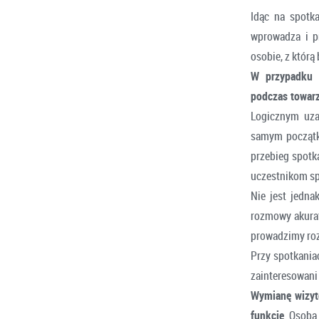
Idąc na spotk
wprowadza i p
osobie, z którą
W przypadku s
podczas towarz
Logicznym uzas
samym początku 
przebieg spotk
uczestnikom sp
Nie jest jedn
rozmowy akurat 
prowadzimy roz
Przy spotkania
zainteresowan
Wymianę wizytó
funkcję
. Osoba