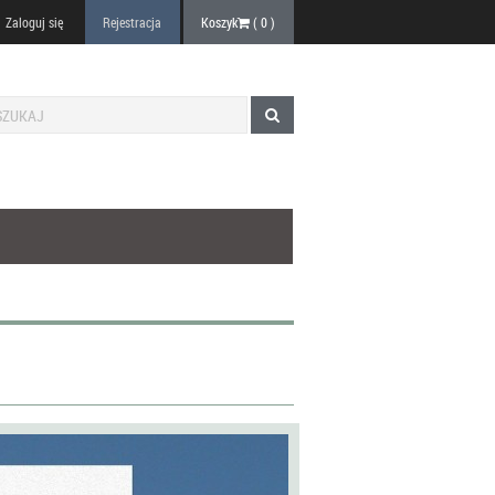
Zaloguj się
Rejestracja
Koszyk
(
0
)