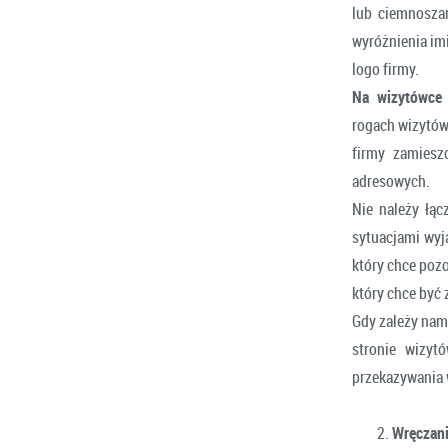
lub ciemnoszar
wyróżnienia imi
logo firmy.
Na wizytówce 
rogach wizytów
firmy zamiesz
adresowych.
Nie należy łą
sytuacjami wyj
który chce pozo
który chce być 
Gdy zależy nam
stronie wizyt
przekazywania 
Wręczan