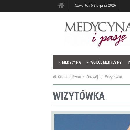
Czwartek 6 Sierpnia 2026
MEDYCYNA
WOKÓŁ MEDYCYNY
P
Strona główna
/
Rozwój
/
Wizytówka
WIZYTÓWKA