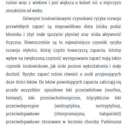
rośnie wraz z wiekiem i jest większa u kobiet niż u mężczyzn
niezależnie od wieku.
Głównymi środowiskowymi czynnikami ryzyka rozwoju
przewlekłych zaparć są nieprawidłowa dieta (niska podaż
błonnika i zbyt małe spożycie płynów) oraz niska aktywność
fizyczna. Równocześnie są to najważniejsze czynniki ryzyka
rozwoju otyłości, której często towarzyszą zaparcia. Istotny
wpływ na zwiększoną częstość występowania zaparć mają także
czynniki środowiskowe, jak niski poziom wykształcenia i mały
dochód. Ryzyko zaparć rośnie również u osób przyjmujących
duże ilości leków. Do leków powodujących zaparcia zaliczają się
przede wszystkim: opioidowe leki przeciwbólowe (morfina,
fentanyl), leki przeciwcholinergiczne, trójcykliczne leki
przeciwdepresyjne (amitryptylina, nortryptylina),
przeciwdrgawkowe (chlorpromazyna, haloperidol)
przeciwdrgawkowe stosowane w leczeniu choroby Parkinsona