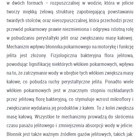
w dwóch formach – rozpuszczalnej w wodzie, która w jelicie
tworzy miękką żelową strukturę zapobiegającą powstawaniu
twardych stolców, oraz nierozpuszczalnej, która przechodzi przez
przewód pokarmowy prawie niezmieniona i odgrywa istotną rolę
w pobudzaniu perystaltyki jelit oraz zwiększaniu masy kałowej.
Mechanizm wpływu błonnika pokarmowego na motorykę i funkcję
jelita jest złożony. Fizjologiczna bakteryjna flora jelitowa,
powodując lignifikację niektórych włókien pokarmowych, wpływa
na to, że zatrzymanie wody w obrębie tych włókien zwiększa masy
kałowe, co pobudza ruchy perystaltyczne jelita. Ponadto wiele
włókien pokarmowych jest w znacznym stopniu rozkładanych
przez jelitową florę bakteryjną, co stymuluje wzrost mikroflory i
zwiększanie wydalania jej produktów z kałem. To z kolei zwiększa
masę kałową. Wszystkie te mechanizmy prowadzą do skrócenia
czasu pasażu jelitowego i zmniejszenia absorpcji wody w jelicie.
Błonnik jest także ważnym źródłem gazów jelitowych, takich jak: