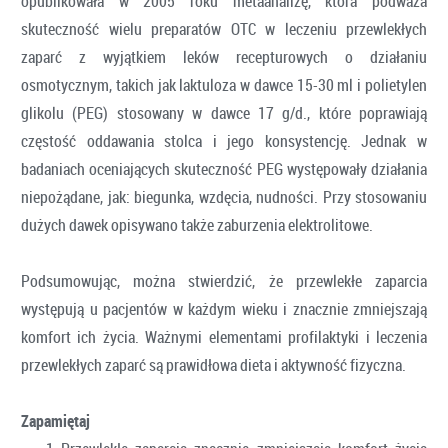
opublikowała w 2005 roku metaanalizę, która podważa
skuteczność wielu preparatów OTC w leczeniu przewlekłych
zaparć z wyjątkiem leków recepturowych o działaniu
osmotycznym, takich jak laktuloza w dawce 15-30 ml i polietylen
glikolu (PEG) stosowany w dawce 17 g/d., które poprawiają
częstość oddawania stolca i jego konsystencję. Jednak w
badaniach oceniających skuteczność PEG występowały działania
niepożądane, jak: biegunka, wzdęcia, nudności. Przy stosowaniu
dużych dawek opisywano także zaburzenia elektrolitowe.
Podsumowując, można stwierdzić, że przewlekłe zaparcia
występują u pacjentów w każdym wieku i znacznie zmniejszają
komfort ich życia. Ważnymi elementami profilaktyki i leczenia
przewlekłych zaparć są prawidłowa dieta i aktywność fizyczna.
Zapamiętaj