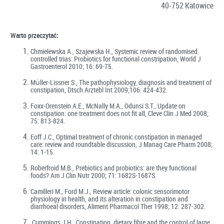
40-752 Katowice
Warto przeczytać:
Chmielewska A., Szajewska H., Systemic review of randomised
controlled trias: Probiotics for functional constripation, World J
Gastroenterol 2010; 16: 69-75.
Müller-Lissner S., The pathophysiology, diagnosis and treatment of
constipation, Dtsch Arztebl Int 2009;106: 424-432.
Foxx-Orenstein A.E., McNally M.A., Odunsi S.T., Update on
constipation: one treatment does not fit all, Cleve Clin J Med 2008;
75: 813-824.
Eoff J.C., Optimal treatment of chronic constipation in managed
care: review and roundtable discussion, J Manag Care Pharm 2008;
14: 1-15.
Roberfroid M.B., Prebiotics and probiotics: are they functional
foods? Am J Clin Nutr 2000; 71: 1682S-1687S.
Camilleri M., Ford M.J., Review article: colonic sensorimotor
physiology in health, and its alteration in constipation and
diarrhoeal disorders, Aliment Pharmacol Ther 1998; 12: 287-302.
Cummings J.H., Constipation, dietary fibre and the control of large