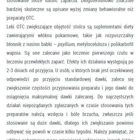
stosowanie może nasilić zaparcia. Długoterminowo znacznie
bardziej skuteczne są opisane wyżej zmiany behawioralne niż
preparaty OTC.
Leki OTC zwiększające objętość stolca są suplementami diety
zawierającymi włókna pokarmowe, takie jak rozpuszczalny
błonnik z nasion babki –
psyllium
, metyloceluloza i polikarbofil
wapnia. Są one zalecane jako leczenie pierwszego rzutu w
leczeniu przewlekłych zaparć. Efekty ich działania występują po
2-3 dniach od przyjęcia. U osób, u których brak jest oczekiwanej
odpowiedzi po przyjęciu standardowej dawki, zaleca się
zwiększenie częstości przyjmowania preparatu i jego dawki do
osiągnięcia maksymalnej dawki zalecanej. Do najczęstszych
działań niepożądanych zgłaszanych w czasie stosowania tych
preparatów należą wzdęcia i bóle brzucha, zwłaszcza jeśli
stosowane są duże dawki, dlatego ich zwiększanie powinno
odbywać się powoli w czasie kilku tygodni. Należy pamiętać, że