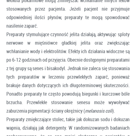
włókna pokarmowe mogą zmniejszać wchłanianie innych leków
stosowanych przez pacjenta. Jeżeli pacjent nie przyjmuje
odpowiedniej ilości płynów, preparaty te mogą spowodować
nasilenie zaparć.
Preparaty stymulujące czynność jelita działają, aktywując sploty
nerwowe w mięśniówce gładkiej jelita oraz zwiększając
wchłanianie wody i elektrolitów. Efekty ich działania widoczne są
po 6-12 godzinach od przyjęcia. Obecnie dostępnymi preparatami
z tej grupy są senes i bisakodyl. Jednak nie zaleca się stosowania
tych preparatów w leczeniu przewlekłych zaparć, ponieważ
brakuje danych dotyczących ich długoterminowej skuteczności.
Ponadto preparaty te często powodują biegunki i kurczowe bóle
brzucha. Przewlekłe stosowanie senesu może wywoływać
zaburzenia pigmentacji ściany okrężnicy (
melanosis coli
).
Preparaty zmiękczające stolec, takie jak dokuzan sodu i dokuzan
wapnia, działają jak detergenty. W randomizowanych badaniach