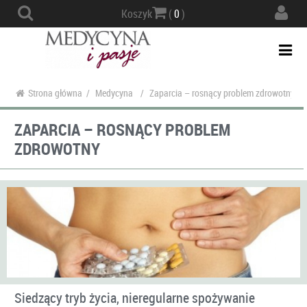
Actio
Koszyk
(
0
)
navig
Togg
navi
Strona główna
/
Medycyna
/
Zaparcia – rosnący problem zdrowotny
ZAPARCIA – ROSNĄCY PROBLEM
ZDROWOTNY
Siedzący tryb życia, nieregularne spożywanie