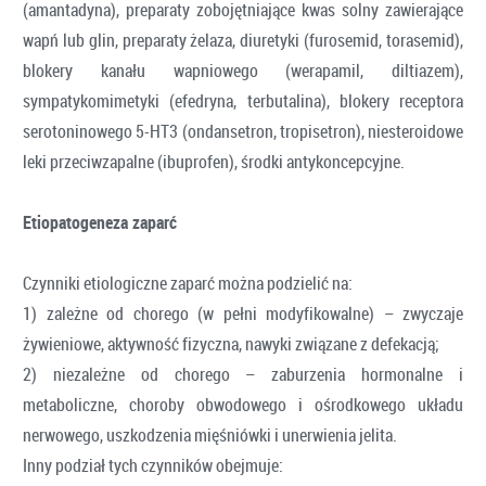
(amantadyna), preparaty zobojętniające kwas solny zawierające
wapń lub glin, preparaty żelaza, diuretyki (furosemid, torasemid),
blokery kanału wapniowego (werapamil, diltiazem),
sympatykomimetyki (efedryna, terbutalina), blokery receptora
serotoninowego 5-HT3 (ondansetron, tropisetron), niesteroidowe
leki przeciwzapalne (ibuprofen), środki antykoncepcyjne.
Etiopatogeneza zaparć
Czynniki etiologiczne zaparć można podzielić na:
1) zależne od chorego (w pełni modyfikowalne) – zwyczaje
żywieniowe, aktywność fizyczna, nawyki związane z defekacją;
2) niezależne od chorego – zaburzenia hormonalne i
metaboliczne, choroby obwodowego i ośrodkowego układu
nerwowego, uszkodzenia mięśniówki i unerwienia jelita.
Inny podział tych czynników obejmuje: