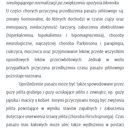
nieulegającego normalizacji po zwiększeniu spożycia błonnika
U części chorych przyczyną przedłużenia pasażu jelitowego są:
zmiany hormonalne, do których dochodzi w czasie ciąży oraz
menopauzy, niedoczynność tarczycy, zaburzenia elektrolitowe
(hiperkalcemia, hipokaliemia i hipomagnezemia), choroby
neurologiczne, najczęściej choroba Parkinsona i paraplegia,
cukrzyca, mocznica oraz przyjmowanie leków, przede wszystkim
opioidowych leków przeciwbólowych. Jednak w wielu
przypadkach przyczyna przedłużenia czasu pasażu jelitowego
pozostaje nieznana.
Upośledzenie pasażu może być także spowodowane przez
guzy jelita grubego i guzy uciskające jelito z zewnątrz, np. guzy
jajnika i macicy u kobiet. Innymi przyczynami mogą być zwężenia
jelita powstające w wyniku stanów zapalnych i zaburzenia
dotyczące unerwienia ściany jelita (choroba Hirschsprunga). Czas
pasażu mas kałowych może ulec także wydłużeniu w postaci