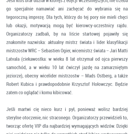
Jeśli ktoś brał udział w którejś z edycji wcześniejszych, nie trzeba
go specjalnie namawiać ani zachęcać do wybrania się na
tegoroczną imprezę. Dla tych, którzy do tej pory nie mieli chęci
lub okazji, motywacją mogą być kierowcy-uczestnicy rajdu.
Organizatorzy zadbali, by na liście startowej pojawiły się
znakomite nazwiska: aktualny mistrz świata i lider klasyfikacji
mistrzostw WRC – Sebastien Ogier, wicemistrz świata – Jari Matti
Latvala (ciekawostka: w wieku 8 lat otrzymał od ojca pierwszy
samochód, a w wieku 10 lat ćwiczył jazdę na zamarzniętym
jeziorze), obecny wicelider mistrzostw – Mads Ostberg, a także
Robert Kubica i prawdopodobnie Krzysztof Hołowczyc. Będzie
zatem co oglądać i komu kibicować.
Jeśli martwi cię nieco kurz i pył, ponieważ wolisz bardziej
sterylne otoczenie, nic straconego. Organizatorzy przewidzieli to,
tworząc ofertę VIP dla najbardziej wymagających widzów. Dzięki