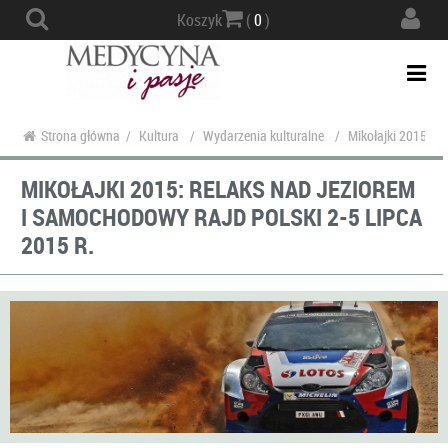
Actio
Koszyk
(
0
)
navig
Togg
navi
Strona główna
/
Kultura
/
Wydarzenia kulturalne
/
Mikołajki 2015: re
MIKOŁAJKI 2015: RELAKS NAD JEZIOREM
I SAMOCHODOWY RAJD POLSKI 2-5 LIPCA
2015 R.