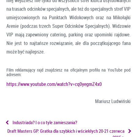
niej wejdziesz nie tylko do wszystkich stref kibica usytuowanych
na trasach odcinków specjalnych, ale też do specjalnych stref VIP
umiejscowionych na Punktach Widokowych oraz na Mikołajki
Arenie (podczas trzech Super Odcinków Specjalnych). Widzowie
VIP mają zapewniony catering, parking oraz upominki rajdowe.
Nie jest to najtańsze rozwiązanie, ale dla początkującego fana
może być najlepsze.
Film reklamujący rajd znajdziesz na oficjalnym profilu na YouTube pod
adresem:
https://www.youtube.com/watch?v=cq0yegmZ4x0
Mariusz Ludwiński
Industriada? I o co tyle zamieszania?
Draft Masters GP. Gratka dla szybkich i wściekłych 20-21 czerwca