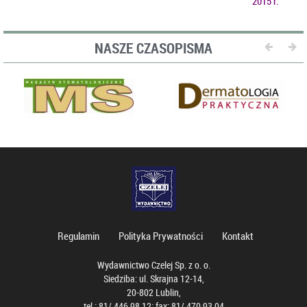
2015 r.
NASZE CZASOPISMA
Regulamin
Polityka Prywatności
Kontakt
Wydawnictwo Czelej Sp. z o. o.
Siedziba: ul. Skrajna 12-14,
20-802 Lublin,
tel.: 81/ 446 98 12; fax: 81/ 470 93 04