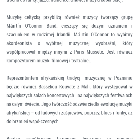
Muzykę celtycką przybliżą również muzycy tworzący grupę
Máirtín O’Connor Band, cieszący się dużym uznaniem i
szacunkiem w rodzimej Irlandii. Máirtín O’Connor to wybitny
akordeonista o wybitnej muzycznej wyobraźni, który
współpracował między innymi z Paris Mussete. Jest również
kompozytorem muzyki filmowej i teatralnej.
Reprezentantem afrykańskiej tradycji muzycznej w Poznaniu
będzie również Bassekou Kouyate z Mali, który występował w
największych salach koncertowych i na największych festiwalach
na całym świecie. Jego twórczość odzwierciedla ewolucję muzyki
afrykańskiej – od ludowych zaśpiewów, poprzez blues i funky, aż
do brzmień współczesnych.
Bardzo współczesne brzmienia tworzone za pomocą