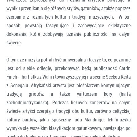
wyniku przenikania się różnych stylów, gatunków, a także poprzez
czerpanie z rozmaitych kultur i tradycji muzycznych. W ten
sposób powstają fascynujące i zachwycające eklektyczne
dokonania, które zdobywają uznanie publiczności na całym
świecie.
O tym, że muzyka potrafi być uniwersalna i łączyć to, co pozornie
jest od siebie odległe, przekonywać będą publiczność Catrin
Finch – harfistka z Walii i towarzyszący jej na scenie Seckou Keita
z Senegalu. Afrykański artysta jest pieśniarzem kontynuującym
tradycję griotów, a także wirtuozem kory (harfa
zachodnioafrykańska). Podczas licznych koncertów na całym
świecie artyści czerpią z tradycji obu kultur, zarówno celtyckiej
kultury bardów, jak i spuścizny ludu Mandingo. Ich muzyka
wymyka się wszelkim klasyfikacjom gatunkowym, nawiązując po
trochu do funky, jazzu, flamenco, a nawet muzyki kubańskiej.