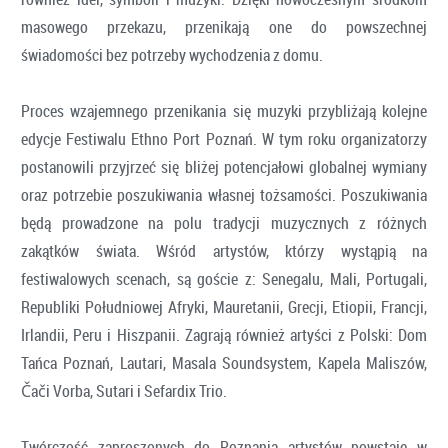
masowego przekazu, przenikają one do powszechnej
świadomości bez potrzeby wychodzenia z domu.
Proces wzajemnego przenikania się muzyki przybliżają kolejne
edycje Festiwalu Ethno Port Poznań. W tym roku organizatorzy
postanowili przyjrzeć się bliżej potencjałowi globalnej wymiany
oraz potrzebie poszukiwania własnej tożsamości. Poszukiwania
będą prowadzone na polu tradycji muzycznych z różnych
zakątków świata. Wśród artystów, którzy wystąpią na
festiwalowych scenach, są goście z: Senegalu, Mali, Portugali,
Republiki Południowej Afryki, Mauretanii, Grecji, Etiopii, Francji,
Irlandii, Peru i Hiszpanii. Zagrają również artyści z Polski: Dom
Tańca Poznań, Lautari, Masala Soundsystem, Kapela Maliszów,
Čači Vorba, Sutari i Sefardix Trio.
Twórczość zaproszonych do Poznania artystów powstaje w