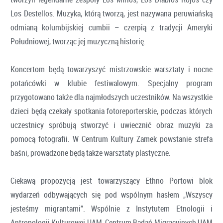
Los Destellos. Muzyka, którą tworzą, jest nazywana peruwiańską
odmianą kolumbijskiej cumbii – czerpią z tradycji Ameryki
Południowej, tworząc jej muzyczną historię.
Koncertom będą towarzyszyć mistrzowskie warsztaty i nocne
potańcówki w klubie festiwalowym. Specjalny program
przygotowano także dla najmłodszych uczestników. Na wszystkie
dzieci będą czekały spotkania fotoreporterskie, podczas których
uczestnicy spróbują stworzyć i uwiecznić obraz muzyki za
pomocą fotografii. W Centrum Kultury Zamek powstanie strefa
baśni, prowadzone będą także warsztaty plastyczne.
Ciekawą propozycją jest towarzyszący Ethno Portowi blok
wydarzeń odbywających się pod wspólnym hasłem „Wszyscy
jesteśmy migrantami”. Wspólnie z Instytutem Etnologii i
Antropologii Kulturowej UAM, Centrum Badań Migracyjnych UAM