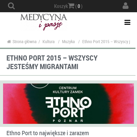
Actio
Koszyk
(
0
)
navig
Togg
navi
Strona główna
/
Kultura
/
Muzyka
/
Ethno Port 2015 – Wszyscy jest
ETHNO PORT 2015 – WSZYSCY
JESTEŚMY MIGRANTAMI
Ethno Port to największe i zarazem