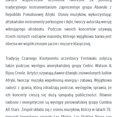
tradycyjnego instrumentarium zaprezentuje grupa Abavuki z
Republiki Południowej Afryki. Ośmiu muzyków, wykorzystując
afrykańskie instrumenty perkusyjne i dęte, tworzy autorską wersję
wibrującego afrobeatu. Podczas swoich koncertów używają
trzech różnych rodzajów marimby, którego wyjątkowa barwa jest
obecna we współczesnym jazzie i muzyce klasycznej.
Tradycję Czarnego Kontynentu uczestnicy Festiwalu usłyszą
także podczas występu amerykańskiej grupy Cedric Watson &
Bijou Creole. Artyści ożywiają dawne dźwięki zniewolonych ludów
Afryki, tworząc muzykę wypełnioną energią i zabawą. Wyjątkowa
radość z grania, którą zdradzają podczas występów, sprawia, że
ich koncerty cieszą się dużą sympatią publiczności. Równie
radosne i energetyczne są występy peruwiańskiej grupy Cumbia
All Stars. Zespół składa się z ośmiu muzyków, którzy w latach 70.
tworzyli legendarne zespoły Los Mirlos, Los Diablos Rojos czy