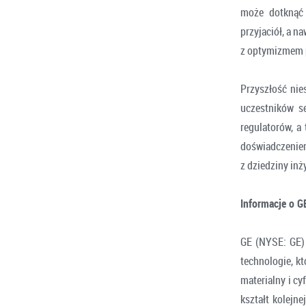
może dotknąć 
przyjaciół, a n
z optymizmem p
Przyszłość ni
uczestników se
regulatorów, a 
doświadczeniem
z dziedziny inż
Informacje o G
GE (NYSE: GE) 
technologie, kt
materialny i cy
kształt kolejne