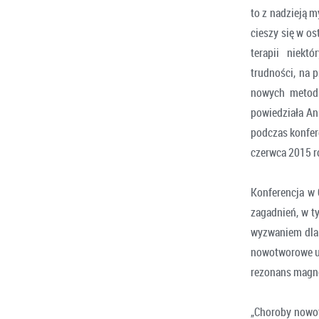
to z nadzieją 
cieszy się w o
terapii niekt
trudności, na 
nowych metod 
powiedziała An
podczas konfere
czerwca 2015 r
Konferencja w 
zagadnień, w t
wyzwaniem dla 
nowotworowe u 
rezonans magne
„Choroby nowot