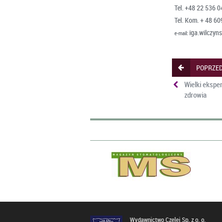
Tel. +48 22 536 0
Tel. Kom. + 48 6
iga.wilczyn
e-mail:
POPRZED
Wielki ekspe
zdrowia
Wydawnictwo Czelej Sp. z o. o.