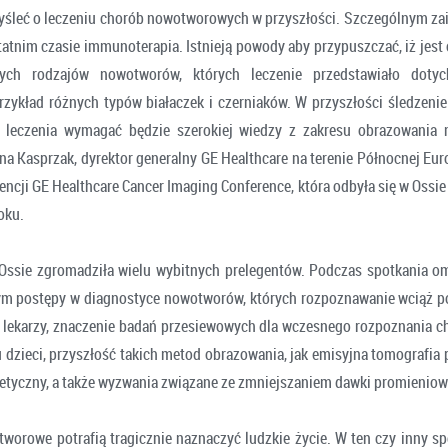
myśleć o leczeniu chorób nowotworowych w przyszłości. Szczególnym z
statnim czasie immunoterapia. Istnieją powody aby przypuszczać, iż jes
órych rodzajów nowotworów, których leczenie przedstawiało doty
przykład różnych typów białaczek i czerniaków. W przyszłości śledzeni
leczenia wymagać będzie szerokiej wiedzy z zakresu obrazowania
na Kasprzak, dyrektor generalny GE Healthcare na terenie Północnej Eu
ncji GE Healthcare Cancer Imaging Conference, która odbyła się w Ossie
oku.
Ossie zgromadziła wielu wybitnych prelegentów. Podczas spotkania 
ym postępy w diagnostyce nowotworów, których rozpoznawanie wciąż 
lekarzy, znaczenie badań przesiewowych dla wczesnego rozpoznania c
dzieci, przyszłość takich metod obrazowania, jak emisyjna tomografia
tyczny, a także wyzwania związane ze zmniejszaniem dawki promieniow
worowe potrafią tragicznie naznaczyć ludzkie życie. W ten czy inny 