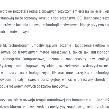
orowe pozostają jedną z głównych przyczyn śmierci na świecie i opr
, stanowią także ogromny koszt dla społeczeństwa. GE Healthcare przez
dolarów na badania i rozwój technologii medycznych, kładąc przy tym sz
orób nowotworowych.
ie GE technologiami umożliwiającymi leczenie i łagodzenie skutków 
jedynie do tradycyjnych metod obrazowania, takich jak: ultrasonogr
e, tomografia komputerowa, rezonans magnetyczny czy emisyj
Systemy mikroskopowe wysokiej rozdzielczości wykorzystywan
w obszarze nauk biologicznych GE oraz inne narzędzia i technolog
owcom na całym świecie coraz głębiej wnikać w przyczyny chorób 
wocuje rozwojem nowych obszarów medycyny.
uczową rolę w rozwoju terapii komórkowej czy immunoterapii. Już dzi
 dzięki którym te nowe dziedziny medycyny znajdą swoje realne zastos