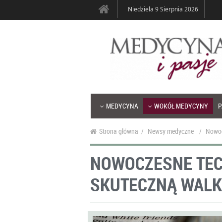
Niedziela 9 Sierpnia 2026
MEDYCYNA
WOKÓŁ MEDYCYNY
P
Strona główna
/
Newsy medyczne
/
Nowoc
NOWOCZESNE TEC
SKUTECZNĄ WAL