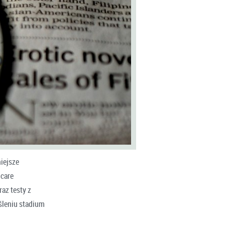
iejsze
hcare
az testy z
śleniu stadium