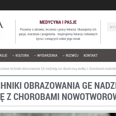
MEDYCYNA I PASJE
Piszemy o zdrowiu, leczeniu i pracy lekarza. Ukazujemy ich
pasje, marzenia i pragnienia. Inspirujemy lekarzy ciekawych
życia i ceniących sobie jego smak
ASJE
KULTURA
WYDARZENIA
ROZWÓJ
KONTAKT
zesne techniki obrazowania GE nadzieją na skuteczną walkę z chorobami nowot
HNIKI OBRAZOWANIA GE NADZ
KĘ Z CHOROBAMI NOWOTWORO