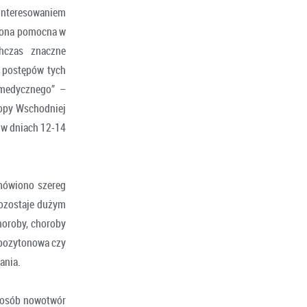
ainteresowaniem
t ona pomocna w
chczas znaczne
e postępów tych
 medycznego” –
ropy Wschodniej
 w dniach 12-14
omówiono szereg
pozostaje dużym
horoby, choroby
 pozytonowa czy
ania.
sposób nowotwór