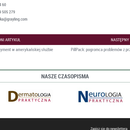
4 60
09 505 279
ska@grayling.com
NI ARTYKUŁ
NASTĘPNY
ryment w amerykańskiej służbie
PillPack: pogromca problemów z p
NASZE CZASOPISMA
Zapisz się do newslettera