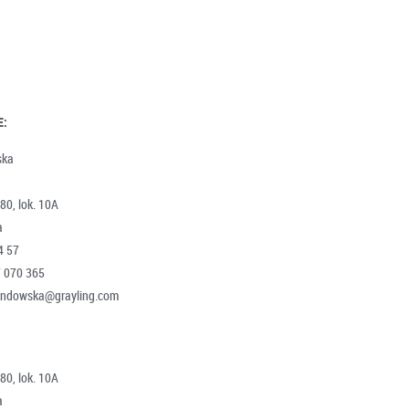
E:
ska
80, lok. 10A
a
4 57
7 070 365
ewandowska@grayling.com
80, lok. 10A
a