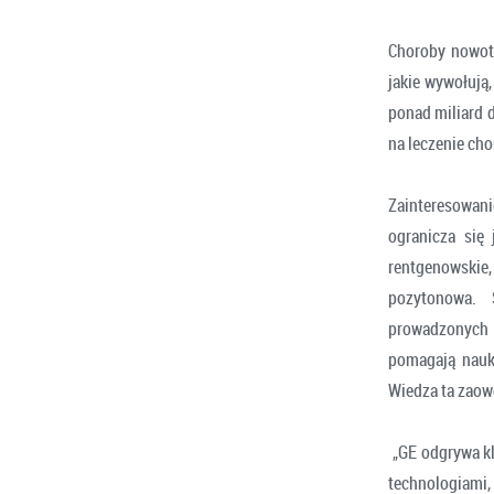
Choroby nowotw
jakie wywołują
ponad miliard 
na leczenie ch
Zainteresowan
ogranicza się 
rentgenowski
pozytonowa. 
prowadzonych 
pomagają nauk
Wiedza ta zao
„GE odgrywa kl
technologiami,