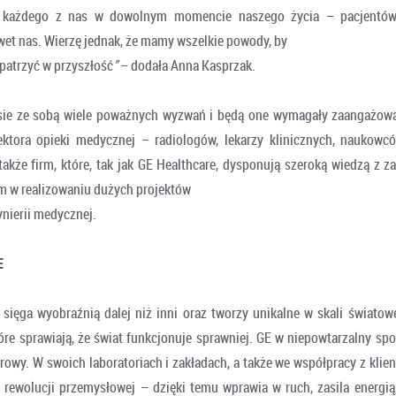
każdego z nas w dowolnym momencie naszego życia – pacjentów,
awet nas. Wierzę jednak, że mamy wszelkie powody, by
atrzyć w przyszłość
”
– dodała Anna Kasprzak.
esie ze sobą wiele poważnych wyzwań i będą one wymagały zaangażowa
ktora opieki medycznej – radiologów, lekarzy klinicznych, naukowc
także firm, które, tak jak GE Healthcare, dysponują szeroką wiedzą z za
 w realizowaniu dużych projektów
ynierii medycznej.
E
sięga wyobraźnią dalej niż inni oraz tworzy unikalne w skali światowe
óre sprawiają, że świat funkcjonuje sprawniej. GE w niepowtarzalny spo
frowy. W swoich laboratoriach i zakładach, a także we współpracy z klie
j rewolucji przemysłowej – dzięki temu wprawia w ruch, zasila energią,