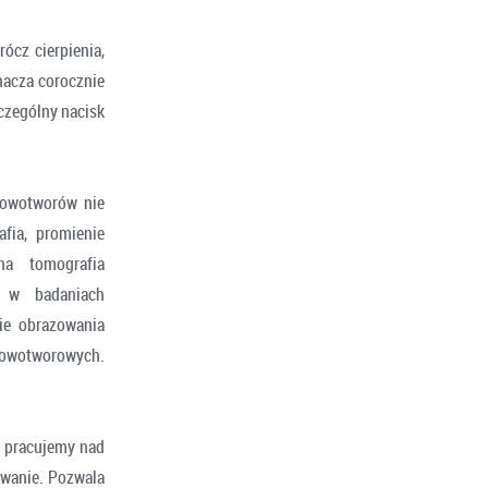
ócz cierpienia,
nacza corocznie
czególny nacisk
nowotworów nie
afia, promienie
na tomografia
e w badaniach
ie obrazowania
nowotworowych.
ś pracujemy nad
owanie. Pozwala