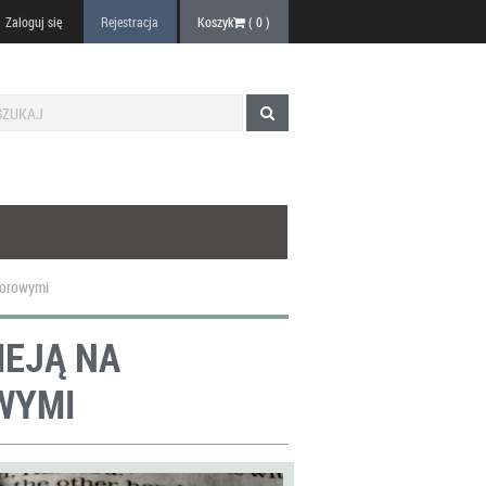
Zaloguj się
Rejestracja
Koszyk
(
0
)
worowymi
IEJĄ NA
WYMI