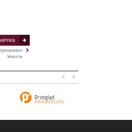
 ARTYKUŁ
rzyjmowaniem
lekarstw