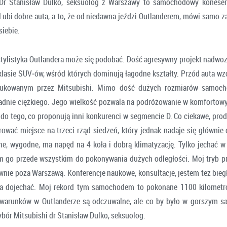
Dr Stanisław Dulko, seksuolog z Warszawy to samochodowy koneser
Lubi dobre auta, a to, że od niedawna jeździ Outlanderem, mówi samo z
siebie.
stylistyka Outlandera może się podobać. Dość agresywny projekt nadwoz
klasie SUV‑ów, wśród których dominują łagodne kształty. Przód auta wz
ukowanym przez Mitsubishi. Mimo dość dużych rozmiarów samoch
adnie ciężkiego. Jego wielkość pozwala na podróżowanie w komfortow
 do tego, co proponują inni konkurenci w segmencie D. Co ciekawe, pro
ować miejsce na trzeci rząd siedzeń, który jednak nadaje się głównie d
ne, wygodne, ma napęd na 4 koła i dobrą klimatyzację. Tylko jechać w 
 go przede wszystkim do pokonywania dużych odległości. Moj tryb pr
wnie poza Warszawą. Konferencje naukowe, konsultacje, jestem też bi
ba dojechać. Moj rekord tym samochodem to pokonane 1100 kilometr
warunków w Outlanderze są odczuwalne, ale co by było w gorszym sa
bór Mitsubishi dr Stanisław Dulko, seksuolog.