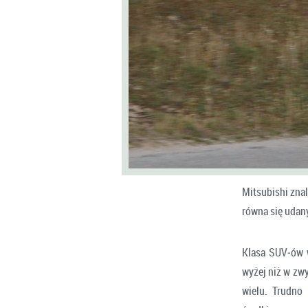
Mitsubishi zna
równa się udan
Klasa SUV‑ów 
wyżej niż w zw
wielu. Trudno