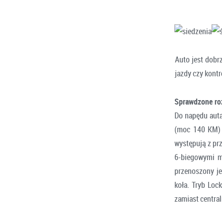
Auto jest dobr
jazdy czy kontr
Sprawdzone ro
Do napędu auta
(moc 140 KM) 
występują z pr
6-biegowymi m
przenoszony je
koła. Tryb Loc
zamiast centr