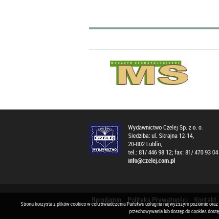
Wydawnictwo Czelej Sp. z o. o.
Siedziba: ul. Skrajna 12-14,
20-802 Lublin,
tel.: 81/ 446 98 12; fax: 81/ 470 93 04
info@czelej.com.pl
Regulamin
Polityka Prywatności
Kontakt
Strona korzysta z plików cookies w celu świadczenia Państwu usług na najwyższym poziomie oraz
przechowywania lub dostęp do cookies dost