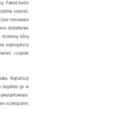
. Pakiet Invite
rzędów siedzeń,
ycznie sterowane
tense dodatkowo
 dzieloną tylną
 na najbogatszy
wnież czujniki
iaka. Najtańszy
ym kupiłem go w
t gwarantowana.
ne rozwiązanie,