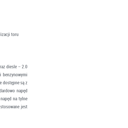
izacji toru
az diesle – 2.0
mi benzynowymi
e dostępne są z
ndardowo napęd
 napęd na tylne
 stosowane jest