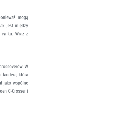
 ponieważ mogą
ak jest między
 rynku. Wraz z
 crossoverów. W
tlandera, która
ł jako wspólne
oen C‑Crosser i