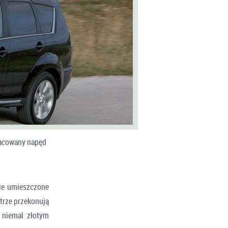
pracowany napęd
ie umieszczone
trze przekonują
 niemal złotym