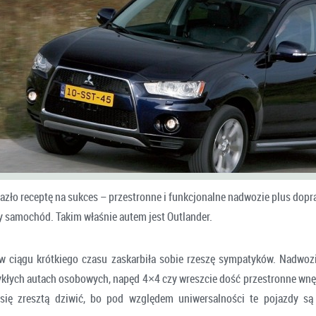
lazło receptę na sukces – przestronne i funkcjonalne nadwozie plus do
y samochód. Takim właśnie autem jest Outlander.
w ciągu krótkiego czasu zaskarbiła sobie rzeszę sympatyków. Nadwoz
ykłych autach osobowych, napęd 4×4 czy wreszcie dość przestronne wnę
 się zresztą dziwić, bo pod względem uniwersalności te pojazdy są