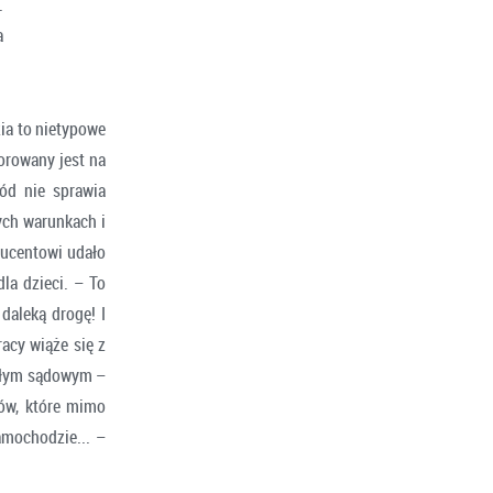
.
a
ia to nietypowe
orowany jest na
ód nie sprawia
ych warunkach i
ducentowi udało
la dzieci. – To
daleką drogę! I
acy wiąże się z
egłym sądowym –
ów, które mimo
mochodzie... –