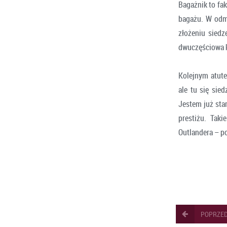
Bagażnik to fa
bagażu. W odmi
złożeniu sied
dwuczęściowa kl
Kolejnym atute
ale tu się sied
Jestem już star
prestiżu. Tak
Outlandera – p
POPRZED