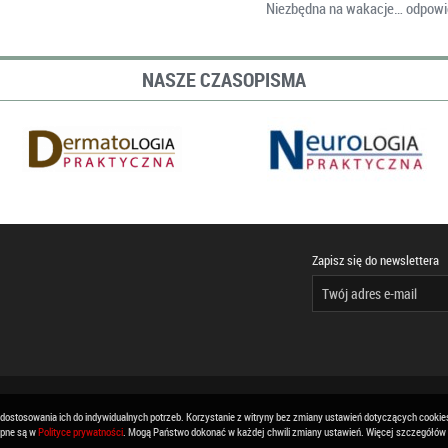
Niezbędna na wakacje… odpowi
NASZE CZASOPISMA
Zapisz się do newslettera
 dostosowania ich do indywidualnych potrzeb. Korzystanie z witryny bez zmiany ustawień dotyczących cook
ępne są w
Polityce prywatności
. Mogą Państwo dokonać w każdej chwili zmiany ustawień. Więcej szczegółów