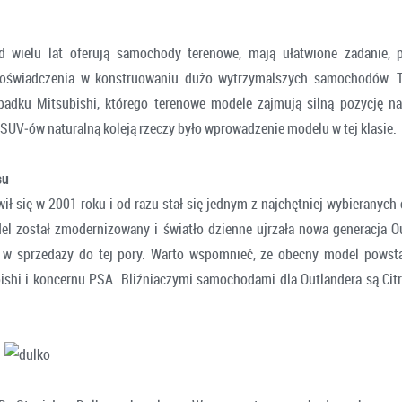
od wielu lat oferują samochody terenowe, mają ułatwione zadanie,
doświadczenia w konstruowaniu dużo wytrzymalszych samochodów. T
padku Mitsubishi, którego terenowe modele zajmują silną pozycję na
 SUV‑ów naturalną koleją rzeczy było wprowadzenie modelu w tej klasie.
su
ił się w 2001 roku i od razu stał się jednym z najchętniej wybieranych
l został zmodernizowany i światło dzienne ujrzała nowa generacja Ou
t w sprzedaży do tej pory. Warto wspomnieć, że obecny model powsta
ishi i koncernu PSA. Bliźniaczymi samochodami dla Outlandera są Citr