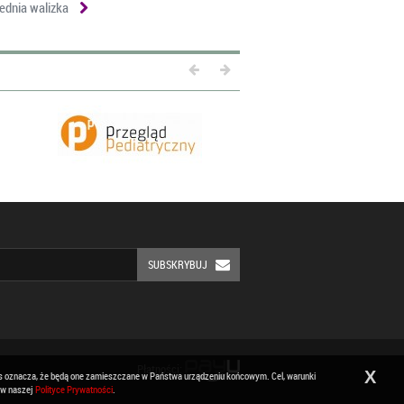
ednia walizka
SUBSKRYBUJ
Płatności:
X
ies oznacza, że będą one zamieszczane w Państwa urządzeniu końcowym. Cel, warunki
 w naszej
Polityce Prywatności
.