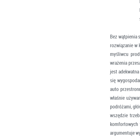
Bez wątpienia 
rozwiązanie w 
myśliwcu prod
wrażenia przes
jest adekwatna
się wygospodar
auto przestron
właśnie używam
podróżami, głó
wszędzie trze
komfortowych 
argumentuje wy