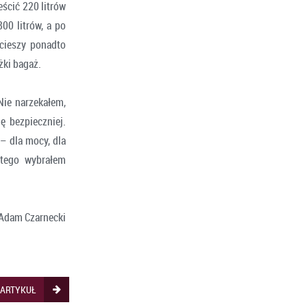
ścić 220 litrów
00 litrów, a po
cieszy ponadto
żki bagaż.
Nie narzekałem,
ę bezpieczniej.
 – dla mocy, dla
atego wybrałem
Adam Czarnecki
 ARTYKUŁ