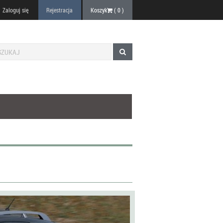
Zaloguj się
Rejestracja
Koszyk
(
0
)