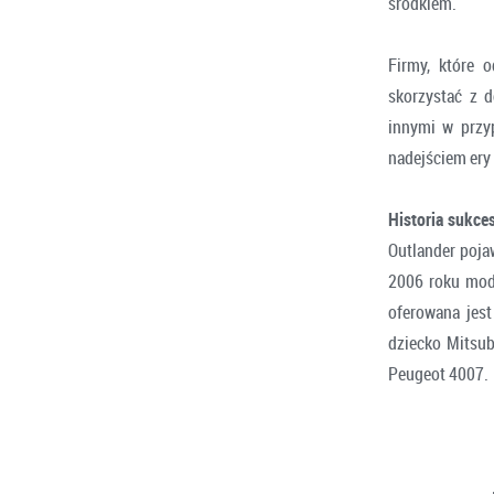
środkiem.
Firmy, które 
skorzystać z 
innymi w przy
nadejściem ery
Historia sukce
Outlander pojaw
2006 roku mode
oferowana jes
dziecko Mitsub
Peugeot 4007.