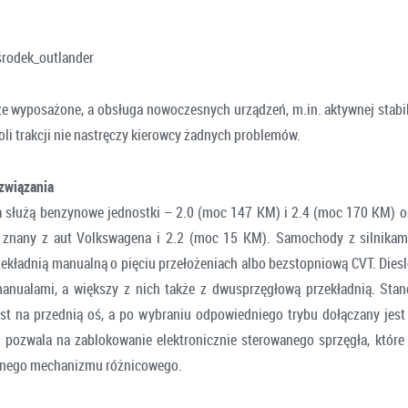
ze wyposażone, a obsługa nowoczesnych urządzeń, m.in. aktywnej stabil
oli trakcji nie nastręczy kierowcy żadnych problemów.
związania
 służą benzynowe jednostki – 2.0 (moc 147 KM) i 2.4 (moc 170 KM) or
znany z aut Volkswagena i 2.2 (moc 15 KM). Samochody z silnika
zekładnią manualną o pięciu przełożeniach albo bezstopniową CVT. Diesl
anualami, a większy z nich także z dwusprzęgłową przekładnią. Sta
st na przednią oś, a po wybraniu odpowiedniego trybu dołączany jest
k pozwala na zablokowanie elektronicznie sterowanego sprzęgła, które
alnego mechanizmu różnicowego.