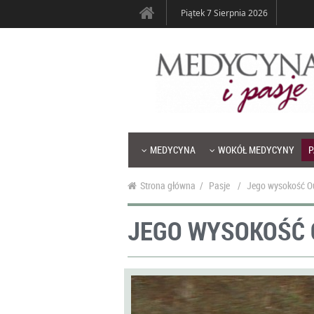
Piątek 7 Sierpnia 2026
MEDYCYNA
WOKÓŁ MEDYCYNY
P
Strona główna
/
Pasje
/
Jego wysokość O
JEGO WYSOKOŚĆ 