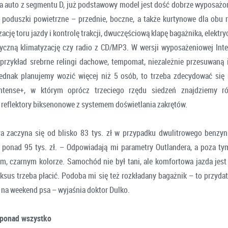
na auto z segmentu D, już podstawowy model jest dość dobrze wyposażony
 poduszki powietrzne – przednie, boczne, a także kurtynowe dla obu 
zację toru jazdy i kontrolę trakcji, dwuczęściową klapę bagażnika, elektr
yczną klimatyzację czy radio z CD/MP3. W wersji wyposażeniowej In
przykład srebrne relingi dachowe, tempomat, niezależnie przesuwaną i
jednak planujemy wozić więcej niż 5 osób, to trzeba zdecydować się
 Intense+, w którym oprócz trzeciego rzędu siedzeń znajdziemy ró
 reflektory biksenonowe z systemem doświetlania zakrętów.
a zaczyna się od blisko 83 tys. zł w przypadku dwulitrowego benzyn
e ponad 95 tys. zł. – Odpowiadają mi parametry Outlandera, a poza t
, czarnym kolorze. Samochód nie był tani, ale komfortowa jazda jes
ksus trzeba płacić. Podoba mi się też rozkładany bagażnik – to przydat
ię na weekend psa – wyjaśnia doktor Dulko.
 ponad wszystko