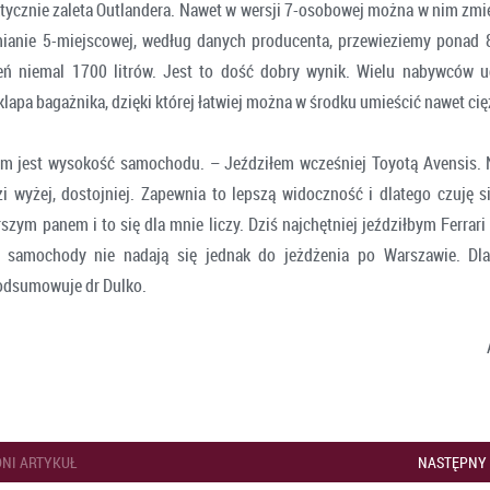
ktycznie zaleta Outlandera. Nawet w wersji 7-osobowej można w nim zmie
anie 5-miejscowej, według danych producenta, przewieziemy ponad 8
zeń niemal 1700 litrów. Jest to dość dobry wynik. Wielu nabywców u
apa bagażnika, dzięki której łatwiej można w środku umieścić nawet cię
m jest wysokość samochodu. – Jeździłem wcześniej Toyotą Avensis. 
zi wyżej, dostojniej. Zapewnia to lepszą widoczność i dlatego czuję si
szym panem i to się dla mnie liczy. Dziś najchętniej jeździłbym Ferrari
ie samochody nie nadają się jednak do jeżdżenia po Warszawie. Dl
odsumowuje dr Dulko.
NI ARTYKUŁ
NASTĘPNY