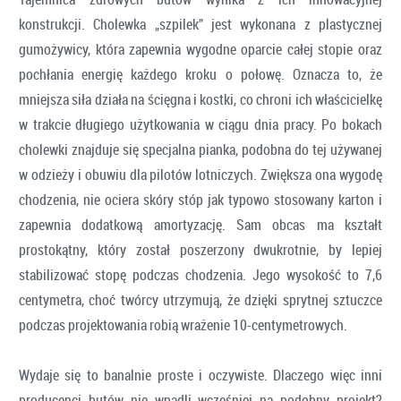
konstrukcji. Cholewka „szpilek” jest wykonana z plastycznej
gumożywicy, która zapewnia wygodne oparcie całej stopie oraz
pochłania energię każdego kroku o połowę. Oznacza to, że
mniejsza siła działa na ścięgna i kostki, co chroni ich właścicielkę
w trakcie długiego użytkowania w ciągu dnia pracy. Po bokach
cholewki znajduje się specjalna pianka, podobna do tej używanej
w odzieży i obuwiu dla pilotów lotniczych. Zwiększa ona wygodę
chodzenia, nie ociera skóry stóp jak typowo stosowany karton i
zapewnia dodatkową amortyzację. Sam obcas ma kształt
prostokątny, który został poszerzony dwukrotnie, by lepiej
stabilizować stopę podczas chodzenia. Jego wysokość to 7,6
centymetra, choć twórcy utrzymują, że dzięki sprytnej sztuczce
podczas projektowania robią wrażenie 10-centymetrowych.
Wydaje się to banalnie proste i oczywiste. Dlaczego więc inni
producenci butów nie wpadli wcześniej na podobny projekt?