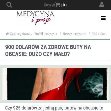
Actio
Koszyk
(
0
)
navig
Togg
navi
Strona główna
/
Wokół medycyny
/
Newsy medyczne
/
900 dolarów z
900 DOLARÓW ZA ZDROWE BUTY NA
OBCASIE: DUŻO CZY MAŁO?
Czy 925 dolarów za jedną parę butów na obcasie to