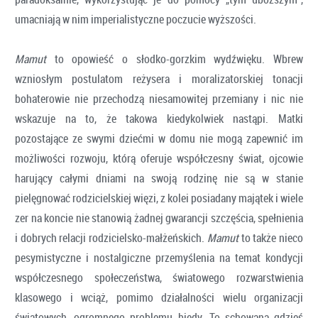
umacniają w nim imperialistyczne poczucie wyższości.
Mamut
to opowieść o słodko-gorzkim wydźwięku. Wbrew
wzniosłym postulatom reżysera i moralizatorskiej tonacji
bohaterowie nie przechodzą niesamowitej przemiany i nic nie
wskazuje na to, że takowa kiedykolwiek nastąpi. Matki
pozostające ze swymi dziećmi w domu nie mogą zapewnić im
możliwości rozwoju, którą oferuje współczesny świat, ojcowie
harujący całymi dniami na swoją rodzinę nie są w stanie
pielęgnować rodzicielskiej więzi, z kolei posiadany majątek i wiele
zer na koncie nie stanowią żadnej gwarancji szczęścia, spełnienia
i dobrych relacji rodzicielsko-małżeńskich.
Mamut
to także nieco
pesymistyczne i nostalgiczne przemyślenia na temat kondycji
współczesnego społeczeństwa, światowego rozwarstwienia
klasowego i wciąż, pomimo działalności wielu organizacji
światowych, ogromnego problemu biedy. To schowana gdzieś