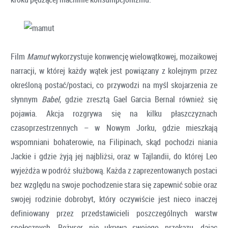
Film
Mamut
wykorzystuje konwencję wielowątkowej, mozaikowej
narracji, w której każdy wątek jest powiązany z kolejnym przez
określoną postać/postaci, co przywodzi na myśl skojarzenia ze
słynnym
Babel
, gdzie zresztą Gael Garcia Bernal również się
pojawia. Akcja rozgrywa się na kilku płaszczyznach
czasoprzestrzennych – w Nowym Jorku, gdzie mieszkają
wspomniani bohaterowie, na Filipinach, skąd pochodzi niania
Jackie i gdzie żyją jej najbliżsi, oraz w Tajlandii, do której Leo
wyjeżdża w podróż służbową. Każda z zaprezentowanych postaci
bez względu na swoje pochodzenie stara się zapewnić sobie oraz
swojej rodzinie dobrobyt, który oczywiście jest nieco inaczej
definiowany przez przedstawicieli poszczególnych warstw
społecznych. Reżyser nie ukrywa swojego przekazu, dając