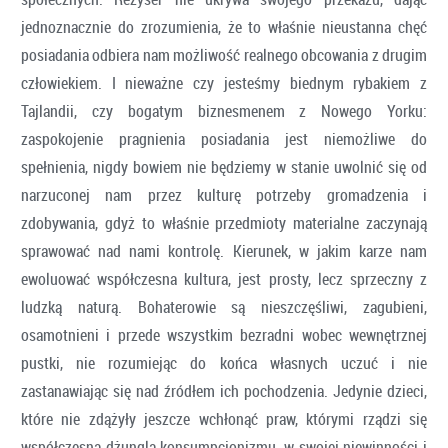
jednoznacznie do zrozumienia, że to właśnie nieustanna chęć
posiadania odbiera nam możliwość realnego obcowania z drugim
człowiekiem. I nieważne czy jesteśmy biednym rybakiem z
Tajlandii, czy bogatym biznesmenem z Nowego Yorku:
zaspokojenie pragnienia posiadania jest niemożliwe do
spełnienia, nigdy bowiem nie będziemy w stanie uwolnić się od
narzuconej nam przez kulturę potrzeby gromadzenia i
zdobywania, gdyż to właśnie przedmioty materialne zaczynają
sprawować nad nami kontrolę. Kierunek, w jakim karze nam
ewoluować współczesna kultura, jest prosty, lecz sprzeczny z
ludzką naturą. Bohaterowie są nieszczęśliwi, zagubieni,
osamotnieni i przede wszystkim bezradni wobec wewnętrznej
pustki, nie rozumiejąc do końca własnych uczuć i nie
zastanawiając się nad źródłem ich pochodzenia. Jedynie dzieci,
które nie zdążyły jeszcze wchłonąć praw, którymi rządzi się
współczesna dżungla konsumpcjonizmu, w swojej niewinności i