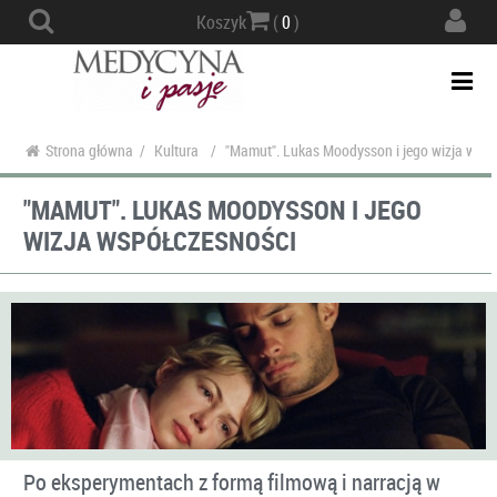
Actio
Koszyk
(
0
)
navig
Togg
navi
Strona główna
/
Kultura
/
"Mamut". Lukas Moodysson i jego wizja wspó
"MAMUT". LUKAS MOODYSSON I JEGO
WIZJA WSPÓŁCZESNOŚCI
Po eksperymentach z formą filmową i narracją w