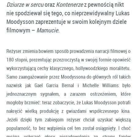
Dziurze w sercu
oraz
Kontenerze
z pewnością nikt
nie spodziewał się tego, co nieprzewidywalny Lukas
Moodysson zaprezentuje w swoim kolejnym dziele
filmowym –
Mamucie.
Reżyser zmienia bowiem sposób prowadzenia narracji filmowej o
180 stopni, prezentując przezroczystą w swojej formie opowieść
wykorzystującą cechy klasycznego, hollywoodzkiego moralitetu.
Samo zaangażowanie przez Moodyssona do głównych ról takich
nazwisk jak Gael Garcia Bernal i Michelle Williams było
jednoznacznym sygnałem, a zarazem ostrzeżeniem, które
mogłoby brzmieć: teraz zobaczycie, że Lukas Moodysson potrafi
nakręcić wielką produkcję z gwiazdami współczesnego kina.
Jeżeli dzięki tym zabiegom reżyser chciał uzyskać większą
popularność, to bez wątpienia cel ten został osiągnięty. I choć
można usłyszeć głosy niezadowolenia ze strony fanów