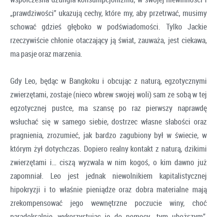
„prawdziwości” ukazują cechy, które my, aby przetrwać, musimy
schować gdzieś głęboko w podświadomości. Tylko Jackie
rzeczywiście chłonie otaczający ją świat, zauważa, jest ciekawa,
ma pasje oraz marzenia.
Gdy Leo, będąc w Bangkoku i obcując z naturą, egzotycznymi
zwierzętami, zostaje (nieco wbrew swojej woli) sam ze sobą w tej
egzotycznej pustce, ma szansę po raz pierwszy naprawdę
wsłuchać się w samego siebie, dostrzec własne słabości oraz
pragnienia, zrozumieć, jak bardzo zagubiony był w świecie, w
którym żył dotychczas. Dopiero realny kontakt z naturą, dzikimi
zwierzętami i… ciszą wyzwala w nim kogoś, o kim dawno już
zapomniał. Leo jest jednak niewolnikiem kapitalistycznej
hipokryzji i to właśnie pieniądze oraz dobra materialne mają
zrekompensować jego wewnętrzne poczucie winy, choć
paradoksalnie, wykorzystując je do pomocy „tym uboższym”,