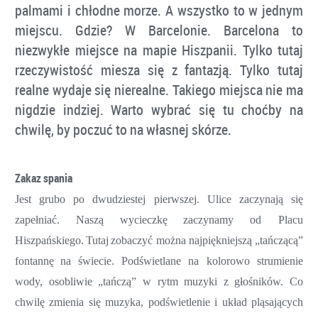
palmami i chłodne morze. A wszystko to w jednym
miejscu. Gdzie? W Barcelonie. Barcelona to
niezwykłe miejsce na mapie Hiszpanii. Tylko tutaj
rzeczywistość miesza się z fantazją. Tylko tutaj
realne wydaje się nierealne. Takiego miejsca nie ma
nigdzie indziej. Warto wybrać się tu choćby na
chwilę, by poczuć to na własnej skórze.
Zakaz
spania
Jest
grubo
po
dwudziestej
pierwszej.
Ulice
zaczynają
się
zapełniać.
Naszą
wycieczkę
zaczynamy
od
P
lacu
H
iszpańskiego.
Tutaj
zobaczyć
można
najpiękniejszą
„tańcz
ącą”
fontannę
na
świecie.
Podświetlane
na
kolorowo strumienie
wody, osobliwie „
tańczą
” w rytm muzyki z głośników
.
Co
chwilę zmienia się muzyka, podświetlenie i układ pląsających