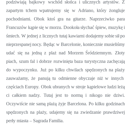
podziwiają
bajkowy
wschód
słońca
i
ulicznych
artystów.
Z
zapartym
tchem
wpatrujemy się w
Adriano,
który
żongluje
pochodniami.
Obok
ktoś
gra
na
gitarze.
Naprzeciwko
para
Francuzów
kąpie
się
w
morzu.
Dookoła
słychać
śpiew,
muzykę
i
śmiech.
W jednej z licznych tutaj kawiarni
dodajemy
sobie
sił
po
nieprzespanej
nocy.
Będąc w Barcelonie, koniecznie musieliśmy
udać się na jedną z plaż
nad
Morzem
Śródziemnym.
Złoty
piach, szum fal i dobrze rozwinięta baza turystyczna zachęcają
do wypoczynku
.
Już po k
ilku
chwilach
spędzonych
na
plaży
zauważamy, że
panują
tu
odmie
nne
obyczaje
niż
w
innych
częściach
Europy.
Obok
ubranych
w
stroje
kąpielowe
ludzi
leżą
ci
całkiem
nadzy.
Tutaj jest to norm
ą
i nikogo nie dziwi.
Oczywiście nie samą plażą żyje Barcelona. Po kilku godzinach
spędzonych na plaży, udajemy się na zwiedzanie prawdziwej
perły miasta –
Sagrada
Familia.