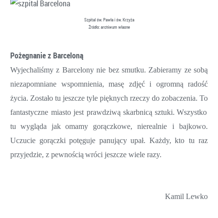
Szpital św. Pawła i św. Krzyża
Źródło: archiwum własne
Pożegnanie z Barceloną
Wyjechaliśmy
z
Barcelony
nie
bez
smutku.
Zabieramy
ze
sobą
niezapomniane
wspomnienia,
masę
zdjęć
i
ogromną
radość
życia.
Zostało
tu
jeszcze
tyle
pięknych
rzeczy
do
zobaczenia.
To
fantastyczne
miasto
jest
prawdziwą
skarbnicą
sztuki.
Wszystko
tu
wygląda
jak
omamy
gorączkowe, nierealnie
i
bajkowo.
Uczucie
gorączki
potęguje
panujący
upał.
Każdy,
kto
tu
raz
przyjedzie,
z
pewno
ścią
wróci
jeszcze wiele razy
.
Kamil Lewko