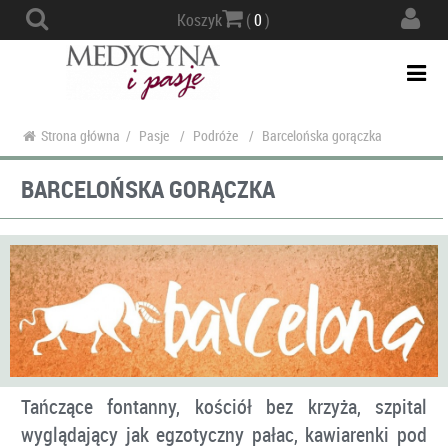
Actio
Koszyk
(
0
)
navig
Togg
navi
Strona główna
/
Pasje
/
Podróże
/
Barcelońska gorączka
BARCELOŃSKA GORĄCZKA
Tańczące fontanny, kościół bez krzyża, szpital
wyglądający jak egzotyczny pałac, kawiarenki pod