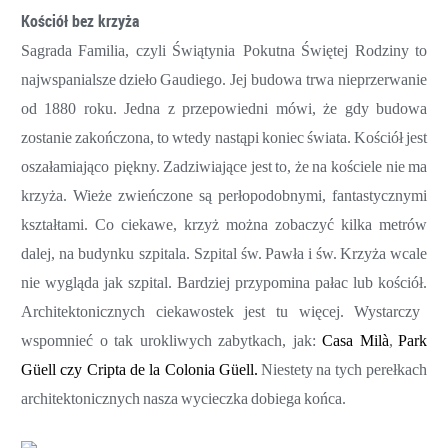
Kościół bez krzyża
Sagrada
Familia,
czyli
Świątynia Pokutna
Świętej
Rodziny
to
najwspanialsze
dzieło
Gaudiego.
Jej budowa trwa nieprzerwanie
od
1880
roku.
Jedna
z
przepowiedni
mówi,
że
g
dy
budowa
zostanie
zakończona,
to
wtedy
nastąpi
koniec
świata.
Kościół
jest
oszałamiając
o piękny
.
Zadziwiające
jest
to,
że
na
kościele
nie
ma
krzyża.
Wieże
zwieńczone
są
perłopodobnymi,
fantastycznymi
kształtami.
Co
ciekawe,
krzyż
można
zobaczyć
kilka
metrów
dalej,
na budynku szpitala.
Szpital
św.
Pawła
i
św.
Krzyża
wcale
nie
wygląda
jak
szpital.
Bardziej
przypomina
pałac
lub
kościół.
Architektonicznych ciekawostek jest tu więcej. Wystarczy
wspomnieć o tak urokliwych zabytkach, jak:
Casa Milà
,
Park
Güell
czy
Cripta de la Colonia Güell.
Niestety
na
tych perełkach
architektonicznych
nasza
wycieczka
dobiega
końca.