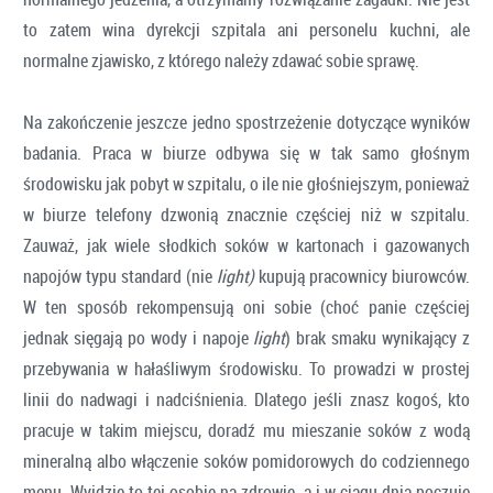
to zatem wina dyrekcji szpitala ani personelu kuchni, ale
normalne zjawisko, z którego należy zdawać sobie sprawę.
Na zakończenie jeszcze jedno spostrzeżenie dotyczące wyników
badania. Praca w biurze odbywa się w tak samo głośnym
środowisku jak pobyt w szpitalu, o ile nie głośniejszym, ponieważ
w biurze telefony dzwonią znacznie częściej niż w szpitalu.
Zauważ, jak wiele słodkich soków w kartonach i gazowanych
napojów typu standard (nie
light)
kupują pracownicy biurowców.
W ten sposób rekompensują oni sobie (choć panie częściej
jednak sięgają po wody i napoje
light
) brak smaku wynikający z
przebywania w hałaśliwym środowisku. To prowadzi w prostej
linii do nadwagi i nadciśnienia. Dlatego jeśli znasz kogoś, kto
pracuje w takim miejscu, doradź mu mieszanie soków z wodą
mineralną albo włączenie soków pomidorowych do codziennego
menu. Wyjdzie to tej osobie na zdrowie, a i w ciągu dnia poczuje