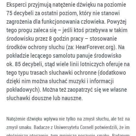
Eksperci przyjmują natężenie dźwięku na poziomie
75 decybeli za ostatni poziom, który nie stanowi
zagrożenia dla funkcjonowania człowieka. Powyżej
tego progu zaleca się – jeśli ktoś przebywa w takim
środowisku przez 8 godzin pracy – stosowanie
środków ochrony słuchu (za: HearForever.org). Na
pokładzie lecącego samolotu panuje środowisko
ok. 85 decybeli, stąd wiele linii lotniczych oferuje na
tego typu trasach słuchawki ochronne (dodatkowo
dzięki nim można słuchać muzyki i informacji
pokładowych). Można też zaopatrzyć się we własne
słuchawki douszne lub nauszne.
Natężenie dźwięku wpływa nie tylko na zmysł słuchu, ale też na
zmysł smaku. Badacze z Uniwersytetu Cornell potwierdzili, że im
głośniejsze otoczenie, tym mniejsze poczucie smaku. Badanym