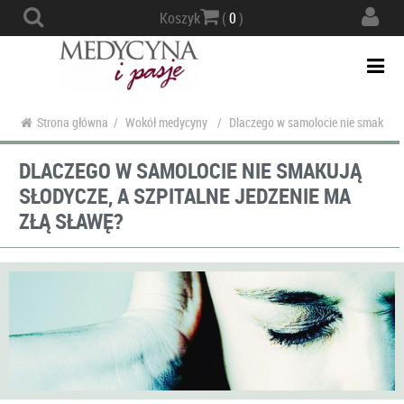
Actio
Koszyk
(
0
)
navig
Togg
navi
Strona główna
/
Wokół medycyny
/
Dlaczego w samolocie nie smakują s
DLACZEGO W SAMOLOCIE NIE SMAKUJĄ
SŁODYCZE, A SZPITALNE JEDZENIE MA
ZŁĄ SŁAWĘ?