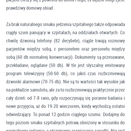
prawdziwy domowy obiad.
Za brak naturalnego smaku jedzenia szpitalnego także odpowiada
ciągły szum panujący w szpitalach, na oddziałach otwartych. Co
chwilę dzwonią telefony (82 decybele), ciągle trwają rozmowy
pacjentów między sobą, z personelem oraz personelu między
sobą (60 db normalnej konwersacji). Dokumenty są przesuwane,
przekładane, oglądane (50 db). W tle jest słyszalny emitowany
program telewizyjny (50-60 db), co jakiś czas rozbrzmiewają
dzwonki alarmowe (70-75 db). Nie są to wartości tak wysokie jak
na pokładzie samolotu, ale za to rozbrzmiewają praktycznie przez
cały dzień: od 7-8 rano, gdy rozpoczynają się poranne badania i
nowe przyjęcia, aż do 19-20 wieczorem, kiedy wychodzą ostatni
odwiedzający. To ponad 12 godzin ciągłego szumu. Dodajmy do
tego poziom smaku szpitalnych potraw, obniżony w stosunku do
normalnego jedzenia, a otrzymamy rozwiązanie zagadki. Nie jest