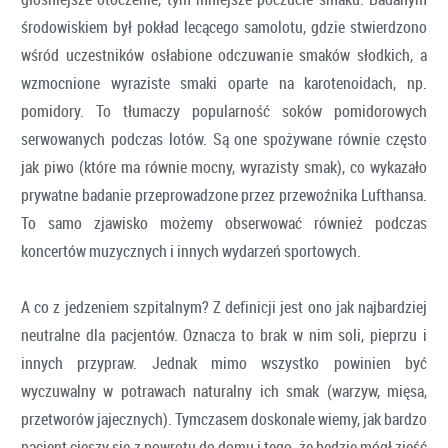
środowiskiem był pokład lecącego samolotu, gdzie stwierdzono
wśród uczestników osłabione odczuwanie smaków słodkich, a
wzmocnione wyraziste smaki oparte na karotenoidach, np.
pomidory. To tłumaczy popularność soków pomidorowych
serwowanych podczas lotów. Są one spożywane równie często
jak piwo (które ma równie mocny, wyrazisty smak), co wykazało
prywatne badanie przeprowadzone przez przewoźnika Lufthansa.
To samo zjawisko możemy obserwować również podczas
koncertów muzycznych i innych wydarzeń sportowych.
A co z jedzeniem szpitalnym? Z definicji jest ono jak najbardziej
neutralne dla pacjentów. Oznacza to brak w nim soli, pieprzu i
innych przypraw. Jednak mimo wszystko powinien być
wyczuwalny w potrawach naturalny ich smak (warzyw, mięsa,
przetworów jajecznych). Tymczasem doskonale wiemy, jak bardzo
pacjent cieszy się z powrotu do domu i tego, że będzie mógł zjeść