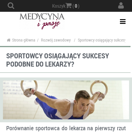
Actio
Koszyk
(
0
)
navig
Togg
navi
Strona główna
/
Rozwój zawodowy
/
Sportowcy osiągający sukcesy po
SPORTOWCY OSIĄGAJĄCY SUKCESY
PODOBNE DO LEKARZY?
Porównanie sportowca do lekarza na pierwszy rzut