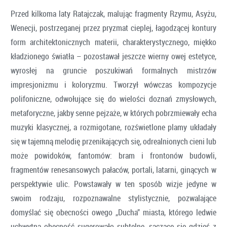
Przed kilkoma laty Ratajczak, malując fragmenty Rzymu, Asyżu,
Wenecji, postrzeganej przez pryzmat cieplej, łagodzącej kontury
form architektonicznych materii, charakterystycznego, miękko
kładzionego światła – pozostawał jeszcze wierny owej estetyce,
wyrosłej na gruncie poszukiwań formalnych mistrzów
impresjonizmu i koloryzmu. Tworzył wówczas kompozycje
polifoniczne, odwołujące się do wielości doznań zmysłowych,
metaforyczne, jakby senne pejzaże, w których pobrzmiewały echa
muzyki klasycznej, a rozmigotane, rozświetlone plamy układały
się w tajemną melodię przenikających się, odrealnionych cieni lub
może powidoków, fantomów: bram i frontonów budowli,
fragmentów renesansowych pałaców, portali, latarni, ginących w
perspektywie ulic. Powstawały w ten sposób wizje jedyne w
swoim rodzaju, rozpoznawalne stylistycznie, pozwalające
domyślać się obecności owego „Ducha” miasta, którego ledwie
uchwytną obecność sugerowało subtelne, sączące się gdzieś z