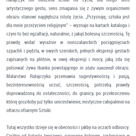
artystycznego gestu, sens zmagania się z żywym organizmem
obrazu stanowi najgłębsza istotę życia. „Przyznaję, sztuka jest
dla mnie przeżyciem religijnym” – wyznaje na kartach katalogu i
czyni to bez egzaltacji, naturalnie, z jakąś bolesną szczerością. Tę
prawdę widać wyraźnie w nonszalanckich pociągnięciach
szpachli i pędzla, w owych szerokich, pełnych ekspresji gestach
zapisanych na płótnie, w owej ekspresji i mocy, jaką zda się
pulsować żywa tkanka powstającego
in statu nascendi
obrazu.
Malarstwo Ratajczyka przemawia sugestywnością i pasją,
bezinteresownością uczuć, szczerością, potrzebą prawdy
doprowadzoną do ostateczności, do granicy, po przekroczeniu
której groziłoby już tylko unicestwienie, mistyczne całopalenie na
ołtarzu ofiarnym Sztuki.
Tutaj wszystko dzieje się w obecności i jakby na oczach odbiorcy.
Ciężkie od balastu tworzywa, nasycone kolorem, zastygające w