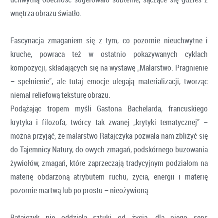
wnętrza obrazu światło.
Fascynacja zmaganiem się z tym, co pozornie nieuchwytne i
kruche, powraca też w ostatnio pokazywanych cyklach
kompozycji, składających się na wystawę „Malarstwo. Pragnienie
– spełnienie”, ale tutaj emocje ulegają materializacji, tworząc
niemal reliefową teksturę obrazu.
Podążając tropem myśli Gastona Bachelarda, francuskiego
krytyka i filozofa, twórcy tak zwanej „krytyki tematycznej” –
można przyjąć, że malarstwo Ratajczyka pozwala nam zbliżyć się
do Tajemnicy Natury, do owych zmagań, podskórnego buzowania
żywiołów, zmagań, które zaprzeczają tradycyjnym podziałom na
materię obdarzoną atrybutem ruchu, życia, energii i materię
pozornie martwą lub po prostu – nieożywioną.
Ratajczyk nie oddziela sztuki od życia, dla niego sens