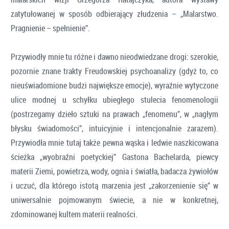
zatytułowanej w sposób odbierający złudzenia – „Malarstwo.
Pragnienie – spełnienie”.
Przywiodły mnie tu różne i dawno nieodwiedzane drogi: szerokie,
pozornie znane trakty Freudowskiej psychoanalizy (gdyż to, co
nieuświadomione budzi największe emocje), wyraźnie wytyczone
ulice modnej u schyłku ubiegłego stulecia fenomenologii
(postrzegamy dzieło sztuki na prawach „fenomenu”, w „nagłym
błysku świadomości”, intuicyjnie i intencjonalnie zarazem).
Przywiodła mnie tutaj także pewna wąska i ledwie naszkicowana
ścieżka „wyobraźni poetyckiej” Gastona Bachelarda, piewcy
materii Ziemi, powietrza, wody, ognia i światła, badacza żywiołów
i uczuć, dla którego istotą marzenia jest „zakorzenienie się” w
uniwersalnie pojmowanym świecie, a nie w konkretnej,
zdominowanej kultem materii realności.