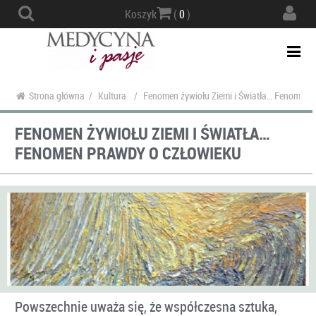
Actio
Koszyk
(
0
)
navig
Togg
navi
Strona główna
/
Kultura
/
Fenomen żywiołu Ziemi i Światła… Fenomen 
FENOMEN ŻYWIOŁU ZIEMI I ŚWIATŁA…
FENOMEN PRAWDY O CZŁOWIEKU
Powszechnie uważa się, że współczesna sztuka,