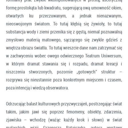
formę prostokąta lub kwadratu, sugerującą ową umowność okien,
otwartych ku przeczuwanym, a jednak nienazwanym,
nieoswojonym światom. To tutaj kłębią się żywioły, to tutaj
substancja wody i ziemi przenika się z gęstą, niemal poznawalną
zmysłowo materią matowego, sączącego się zwykle gdzieś z
wnętrza obrazu światła. To tutaj wreszcie dane nam zatrzymać się
w zachwyceniu wobec owego odwiecznego Teatrum Uniwersum,
w którym dramat stawania się i rozpadu, dramat kreacji i
niszczenia stworzonych, pozornie „gotowych” struktur –
rozgrywa się nieustannie poza konkretnym miejscem i czasem,
poza intencją i wiedzą obserwatora.
Odrzucając balast kulturowych przyzwyczajeń, postrzegając świat
takim, jakim jawi się poprzez fenomeny, obiekty, zdarzenia,
zjawiska – wchodzę (ważąc każdy krok i słowo) w świat
malarskich wizji Grzegorza Ratajczyka, autora wystawy