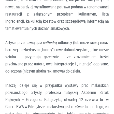
nawet najbardziej wyrafinowana potrawa podana w renomowanej
restauracji z załączonym przepisem kulinarnym, listą
ingrediencji, kalkulacją kosztów oraz szczegółową informacją na
temat ewentualnych doznań smakowych.
Artyści przemawiają
ex cathedra
, odbiorcy (lub może raczej coraz
bardziej bezkrytyczni „biorcy”) owe dobrodziejstwa, jakie niesie
sztuka – przyjmują grzecznie i ze zrozumieniem treści
przekazane przez autora, owe interpretacje i „intencje” dopisane,
dołączone (niczym ulotka reklamowa) do dzieła.
Inaczej dzieje się w przypadku wystawy prac malarskich
poznańskiego artysty, profesora tutejszej Akademii Sztuk
Pięknych – Grzegorza Ratajczyka, otwartej 12 czerwca br. w
Galerii BWA w Pile. „Jeżeli malarstwo jest rozświetlaniem tego, co
materialne, to równocześnie jest także materializowaniem