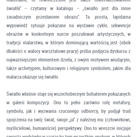
światła” – czytamy w katalogu – „światło jest dla mnie
zasadniczym przesłaniem obrazu”. Ta prosta, lapidarna
wypowiedź sytuuje pokazane na wystawie cykle, sekwencje
obrazów w konkretnym nurcie poszukiwań artystycznych, w
tradycji malarstwa, w którym dominującą wartością jest (obok
dbałości o walory warsztatowe pracy) próba podjęcia dyskursu z
najważniejszym elementem dzieła, z owym motywem wiodącym,
także archetypem, kulturowym i religijnym symbolem, jakim dla
malarza okazuje się światło.
Światło właśnie staje się wszechobecnym bohaterem pokazanych
w galerii kompozycji. Ono to pełni zarówno rolę metafory,
symbolu, jak i wyzwania rzuconego odbiorcy, by podjął trud
spojrzenia na swój świat, swoje „ja” z należnej mu (człowiekowi,
myślicielowi, humaniście) perspektywy. Ono to wreszcie inicjuje
swoistą wędrówkę w czasie ku tym wszystkim epokom, w których