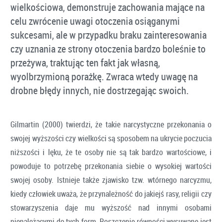
wielkościowa, demonstruje zachowania mające na
celu zwrócenie uwagi otoczenia osiąganymi
sukcesami, ale w przypadku braku zainteresowania
czy uznania ze strony otoczenia bardzo boleśnie to
przeżywa, traktując ten fakt jak własną,
wyolbrzymioną porażkę. Zwraca wtedy uwagę na
drobne błędy innych, nie dostrzegając swoich.
Gilmartin (2000) twierdzi, że takie narcystyczne przekonania o
swojej wyższości czy wielkości są sposobem na ukrycie poczucia
niższości i lęku, że te osoby nie są tak bardzo wartościowe, i
powoduje to potrzebę przekonania siebie o wysokiej wartości
swojej osoby. Istnieje także zjawisko tzw. wtórnego narcyzmu,
kiedy człowiek uważa, że przynależność do jakiejś rasy, religii czy
stowarzyszenia daje mu wyższość nad innymi osobami
nienależącymi do tych form. Roszczenie równości wysuwane jest