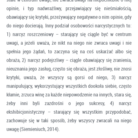
opinie, i typ nadwrażliwy, przejawiający się nieśmiałością,
obawiający się krytyki, przeżywający negatywne o nim opinie, gdy
do niego docierają. Inny podział osobowości narcystycznych to:
1) narcyz roszczeniowy – starający się ciągle być w centrum
uwagi, a jeżeli uważa, że nikt na niego nie zwraca uwagi i nie
spełnia jego żądań, to zaczyna się na coś uskarżać albo się
obraża, 2) narcyz podejrzliwy – ciągle obawiający się zranienia,
nieuznania jego zasług, często się obraża, jest złośliwy, nie znosi
krytyki, uważa, że wszyscy są gorsi od niego, 3) narcyz
manipulujący, wykorzystujący wszystkich dookoła siebie, często
kłamie, zrzuca winę za każde niepowodzenie na innych, stara się,
żeby inni byli zazdrośni o jego sukcesy, 4) narcyz
ekshibicjonistyczny – starający się wszystkim przypodobać,
zachowuje się w taki sposób, żeby wszyscy zwracali na niego
uwagę (Siemieniuch, 2014).