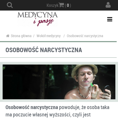
Actio
Koszyk
(
0
)
navig
Togg
navi
Strona główna
/
Wokół medycyny
/
Osobowość narcystyczna
OSOBOWOŚĆ NARCYSTYCZNA
Osobowość narcystyczna
powoduje, że osoba taka
ma poczucie własnej wyższości, czyli jest