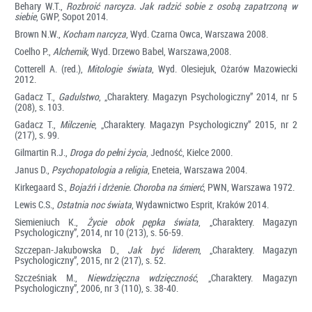
Behary W.T.,
Rozbroić narcyza. Jak radzić sobie z osobą zapatrzoną w
siebie
, GWP, Sopot 2014.
Brown N.W.,
Kocham narcyza
, Wyd. Czarna Owca, Warszawa 2008.
Coelho P.,
Alchemik
, Wyd. Drzewo Babel, Warszawa,2008.
Cotterell A. (red.),
Mitologie świata
, Wyd. Olesiejuk, Ożarów Mazowiecki
2012.
Gadacz T.,
Gadulstwo
, „Charaktery. Magazyn Psychologiczny” 2014, nr 5
(208), s. 103.
Gadacz T.,
Milczenie
, „Charaktery. Magazyn Psychologiczny” 2015, nr 2
(217), s. 99.
Gilmartin R.J.,
Droga do pełni życia
, Jedność, Kielce 2000.
Janus D.,
Psychopatologia a religia
, Eneteia, Warszawa 2004.
Kirkegaard S.,
Bojaźń i drżenie. Choroba na śmierć
, PWN, Warszawa 1972.
Lewis C.S.,
Ostatnia noc świata
, Wydawnictwo Esprit, Kraków 2014.
Siemieniuch K.,
Życie obok pępka świata
, „Charaktery. Magazyn
Psychologiczny”, 2014, nr 10 (213), s. 56-59.
Szczepan-Jakubowska D.,
Jak być liderem
, „Charaktery. Magazyn
Psychologiczny”, 2015, nr 2 (217), s. 52.
Szcześniak M.,
Niewdzięczna wdzięczność
, „Charaktery. Magazyn
Psychologiczny”, 2006, nr 3 (110), s. 38-40.