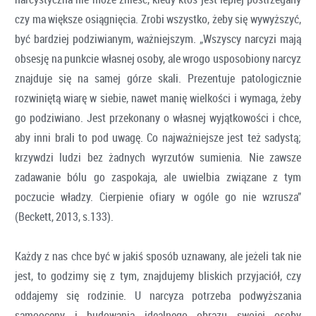
czy ma większe osiągnięcia. Zrobi wszystko, żeby się wywyższyć,
być bardziej podziwianym, ważniejszym. „Wszyscy narcyzi mają
obsesję na punkcie własnej osoby, ale wrogo usposobiony narcyz
znajduje się na samej górze skali. Prezentuje patologicznie
rozwiniętą wiarę w siebie, nawet manię wielkości i wymaga, żeby
go podziwiano. Jest przekonany o własnej wyjątkowości i chce,
aby inni brali to pod uwagę. Co najważniejsze jest też sadystą;
krzywdzi ludzi bez żadnych wyrzutów sumienia. Nie zawsze
zadawanie bólu go zaspokaja, ale uwielbia związane z tym
poczucie władzy. Cierpienie ofiary w ogóle go nie wzrusza”
(Beckett, 2013, s.133).
Każdy z nas chce być w jakiś sposób uznawany, ale jeżeli tak nie
jest, to godzimy się z tym, znajdujemy bliskich przyjaciół, czy
oddajemy się rodzinie. U narcyza potrzeba podwyższania
samooceny i budowania idealnego obrazu swojej osoby