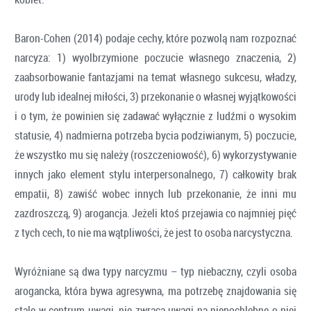
Baron-Cohen (2014) podaje cechy, które pozwolą nam rozpoznać
narcyza: 1) wyolbrzymione poczucie własnego znaczenia, 2)
zaabsorbowanie fantazjami na temat własnego sukcesu, władzy,
urody lub idealnej miłości, 3) przekonanie o własnej wyjątkowości
i o tym, że powinien się zadawać wyłącznie z ludźmi o wysokim
statusie, 4) nadmierna potrzeba bycia podziwianym, 5) poczucie,
że wszystko mu się należy (roszczeniowość), 6) wykorzystywanie
innych jako element stylu interpersonalnego, 7) całkowity brak
empatii, 8) zawiść wobec innych lub przekonanie, że inni mu
zazdroszczą, 9) arogancja. Jeżeli ktoś przejawia co najmniej pięć
z tych cech, to nie ma wątpliwości, że jest to osoba narcystyczna.
Wyróżniane są dwa typy narcyzmu – typ niebaczny, czyli osoba
arogancka, która bywa agresywna, ma potrzebę znajdowania się
stale w centrum uwagi, nie zwraca uwagi na niepochlebne o niej