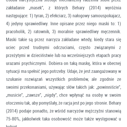
zakładanie „masek”, z których Behary (2014) wyróżnia
następujące: 1) tyran, 2) efekciarz, 3) nałogowy samouspokajacz,
4) jedyny sprawiedliwy. Inne opisane przez niego maski to: 1)
pracoholik, 2) ratownik, 3) moralnie sprawiedliwy męczennik.
Maski takie są przez narcyza zakładane wtedy, kiedy stara się
uciec przed trudnymi odczuciami, często związanymi z
przeżytymi w dzieciństwie lub na wcześniejszych etapach pracy
urazami psychicznymi. Dobiera on taką maskę, która w obecnej
sytuacji ma spełnić jego potrzeby. Udaje, że jest zaangażowany w
szukanie rozwiązań wszystkich problemów, ale zgodnie ze
swoimi przekonaniami, używając słów takich jak: „powinniście”,
„musicie”, „zawsze”, „nigdy”, chce wpłynąć na osoby w swoim
otoczeniu tak, aby pomyślały, że racja jest po jego stronie. Behary
(2014) podaje ponadto, że wśród narcyzów mężczyźni stanowią
75-80%, jakkolwiek taka osobowość może także występować u
kobiet.