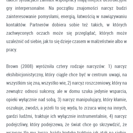
gry interpersonalne. Na początku znajomości narcyz budzi
zainteresowanie pomysłami, energią, łatwością w nawiązywaniu
kontaktów. Partnerów dobiera sobie też takich, w których
zachwyconych oczach może się przeglądać, których może
uzależnić od siebie, jak to się dzieje czasem w małżeństwie albo w
pracy.
Brown (2008) wyróżniła cztery rodzaje narcyzów: 1) narcyz
ekshibicjonistyczny, który ciągle chce być w centrum uwagi, na
wszystkim się zna, wszystko wie, 2) narcyz roszczeniowy, który na
zewnątrz odnosi sukcesy, ale w domu szuka jedynie wsparcia,
opieki wyłącznie nad sobą, 3) narcyz manipulujący, który kłamie,
oszukuje, zwodzi, a jeżeli to się wyda, to zrzuca winę na innych,
gardzi ludźmi, traktuje ich wyłącznie instrumentalnie, 4) narcyz
podejrzliwy, który podejrzewa, że świat chce go skrzywdzić, że
wszyscy źle mu życzą, każdą krytykę traktuje jak atak na siebie,