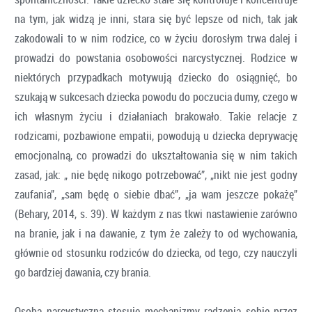
na tym, jak widzą je inni, stara się być lepsze od nich, tak jak
zakodowali to w nim rodzice, co w życiu dorosłym trwa dalej i
prowadzi do powstania osobowości narcystycznej. Rodzice w
niektórych przypadkach motywują dziecko do osiągnięć, bo
szukają w sukcesach dziecka powodu do poczucia dumy, czego w
ich własnym życiu i działaniach brakowało. Takie relacje z
rodzicami, pozbawione empatii, powodują u dziecka deprywację
emocjonalną, co prowadzi do ukształtowania się w nim takich
zasad, jak: „ nie będę nikogo potrzebować”, „nikt nie jest godny
zaufania”, „sam będę o siebie dbać”, „ja wam jeszcze pokażę”
(Behary, 2014, s. 39). W każdym z nas tkwi nastawienie zarówno
na branie, jak i na dawanie, z tym że zależy to od wychowania,
głównie od stosunku rodziców do dziecka, od tego, czy nauczyli
go bardziej dawania, czy brania.
Osoba narcystyczna stosuje mechanizmy radzenia sobie przez