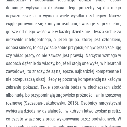
dominuje, wpływa na działania. Jego potrzeby są dla niego
najważniejsze, a to wymaga wiele wysiłku i zabiegów. Narcyz
ciągle porównuje się z innymi osobami, uważa je za przeciętne,
gorsze od niego właściwie w każdej dziedzinie. Uważa siebie za
niezwykle inteligentnego, a jeżeli grupa, której jest członkiem,
odnosi sukces, to oczywiście sobie przypisuje największą zasługę
czy wkład pracy, co nie zawsze jest prawdą. Narcyzm wzmaga w
osobach dążenie do władzy, bo jeżeli stoją one wyżej w hierarchii
zawodowej, to znaczy, że są najlepsze, najbardziej kompetentne i
nie przepuszczą okazji, żeby tę pozorną kompetencję na każdym
zebraniu pokazać. Takie spotkania budzą w słuchaczach złość
albo nudę, bo przypominają targowisko próżności, a nie rzeczową
rozmowę (Szczepan-Jakubowska, 2015). Osobnicy narcystyczni
wybierają dziedziny działalności, w których łatwo zyskać prestiż,
co często wiąże się z pracą wykonywaną przez podwładnych. W
takich sytuacjach zamiast współpracy mają miejsce destrukcyjne