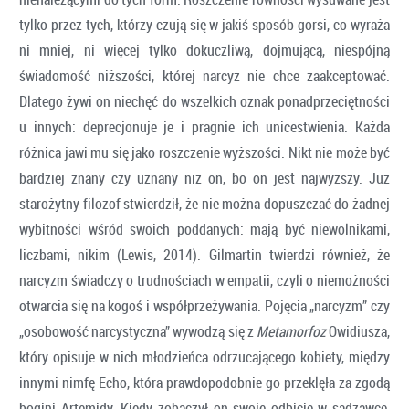
tylko przez tych, którzy czują się w jakiś sposób gorsi, co wyraża
ni mniej, ni więcej tylko dokuczliwą, dojmującą, niespójną
świadomość niższości, której narcyz nie chce zaakceptować.
Dlatego żywi on niechęć do wszelkich oznak ponadprzeciętności
u innych: deprecjonuje je i pragnie ich unicestwienia. Każda
różnica jawi mu się jako roszczenie wyższości. Nikt nie może być
bardziej znany czy uznany niż on, bo on jest najwyższy. Już
starożytny filozof stwierdził, że nie można dopuszczać do żadnej
wybitności wśród swoich poddanych: mają być niewolnikami,
liczbami, nikim (Lewis, 2014). Gilmartin twierdzi również, że
narcyzm świadczy o trudnościach w empatii, czyli o niemożności
otwarcia się na kogoś i współprzeżywania. Pojęcia „narcyzm” czy
„osobowość narcystyczna” wywodzą się z
Metamorfoz
Owidiusza,
który opisuje w nich młodzieńca odrzucającego kobiety, między
innymi nimfę Echo, która prawdopodobnie go przeklęła za zgodą
bogini Artemidy. Kiedy zobaczył on swoje odbicie w sadzawce,