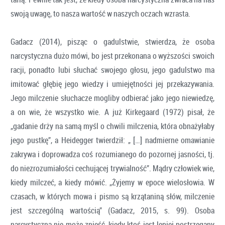
swoją uwagę, to nasza wartość w naszych oczach wzrasta.
Gadacz (2014), pisząc o gadulstwie, stwierdza, że osoba
narcystyczna dużo mówi, bo jest przekonana o wyższości swoich
racji, ponadto lubi słuchać swojego głosu, jego gadulstwo ma
imitować głębię jego wiedzy i umiejętności jej przekazywania.
Jego milczenie słuchacze mogliby odbierać jako jego niewiedzę,
a on wie, że wszystko wie. A już Kirkegaard (1972) pisał, że
„gadanie drży na samą myśl o chwili milczenia, która obnażyłaby
jego pustkę”, a Heidegger twierdził: „ […] nadmierne omawianie
zakrywa i doprowadza coś rozumianego do pozornej jasności, tj.
do niezrozumiałości cechującej trywialność”. Mądry człowiek wie,
kiedy milczeć, a kiedy mówić. „Żyjemy w epoce wielosłowia. W
czasach, w których mowa i pismo są krzątaniną słów, milczenie
jest szczególną wartością” (Gadacz, 2015, s. 99). Osoba
narcystyczna nie może znieść, kiedy ktoś jest lepiej postrzegany