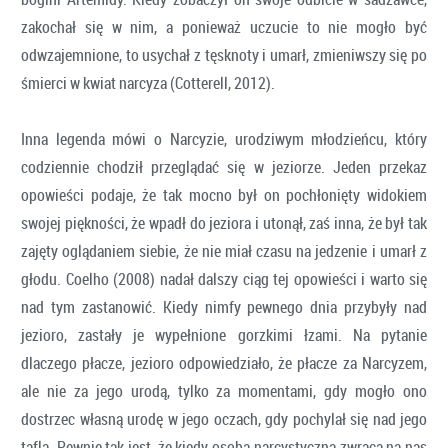
zakochał się w nim, a ponieważ uczucie to nie mogło być
odwzajemnione, to usychał z tęsknoty i umarł, zmieniwszy się po
śmierci w kwiat narcyza (Cotterell, 2012).
Inna legenda mówi o Narcyzie, urodziwym młodzieńcu, który
codziennie chodził przeglądać się w jeziorze. Jeden przekaz
opowieści podaje, że tak mocno był on pochłonięty widokiem
swojej piękności, że wpadł do jeziora i utonął, zaś inna, że był tak
zajęty oglądaniem siebie, że nie miał czasu na jedzenie i umarł z
głodu. Coelho (2008) nadał dalszy ciąg tej opowieści i warto się
nad tym zastanowić. Kiedy nimfy pewnego dnia przybyły nad
jezioro, zastały je wypełnione gorzkimi łzami. Na pytanie
dlaczego płacze, jezioro odpowiedziało, że płacze za Narcyzem,
ale nie za jego urodą, tylko za momentami, gdy mogło ono
dostrzec własną urodę w jego oczach, gdy pochylał się nad jego
taflą. Pewnie tak jest, że kiedy osoba narcystyczna zwraca na nas