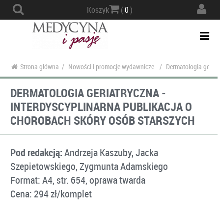
Actio
Koszyk
(
0
)
navig
Togg
navi
Strona główna
/
Nowości i promocje wydawnicze
/
Dermatologia geriat
DERMATOLOGIA GERIATRYCZNA -
INTERDYSCYPLINARNA PUBLIKACJA O
CHOROBACH SKÓRY OSÓB STARSZYCH
Pod redakcją:
Andrzeja Kaszuby, Jacka
Szepietowskiego, Zygmunta Adamskiego
Format: A4, str. 654, oprawa twarda
Cena: 294 zł/komplet