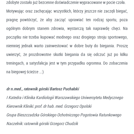
zdobyte zostało już bezcenne doświadczenie wypracowane w pocie czoła.
Motywując oraz zachęcając wszystkich, którzy jeszcze nie zaczęli biegać,
pragnę powtórzyć, że aby zacząć uprawiać ten rodzaj sportu, poza
ogólnym dobrym stanem zdrowia, wystarczą tak naprawdę chęci. Na
początku nie trzeba kupować modnego oraz drogiego stroju sportowego,
niemniej jednak warto zainwestować w dobre buty do biegania. Proszę
uwierzyć, że prozdrowotne skutki biegania da się odczuć już po kilku
treningach, a satysfakcja jest w tym przypadku ogromna. Do zobaczenia
na biegowej ścieżce …:)
dr n.med., ratownik górski Bartosz Puchalski
I Katedra i Klinika Kardiologii Warszawskiego Uniwersytetu Medycznego
Kierownik Kliniki: prof. dr hab. med. Grzegorz Opolski
Grupa Bieszczadzka Górskiego Ochotniczego Pogotowia Ratunkowego
Naczelnik: ratownik górski Grzegorz Chudzik