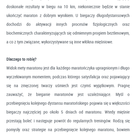
doskonałe rezultaty w biegu na 10 km, niekoniecznie będzie w stanie
ukończyć maraton z dobrym wynikiem. U biegaczy długodystansowych
dochodzi do aktywacji innych procesów fizjologicznych oraz
biochemicznych charakteryzujących się odmiennym progiem beztlenowym,
a co z tym związane, wykorzystywane są inne włókna mięśniowe.
Dlaczego to robię?
Widok mety maratonu jest dla każdego maratończyka upragnionym i długo
wyczekiwanym momentem, podczas którego satysfakcja oraz pojawiający
się na zmęczonej twarzy uśmiech jest czymś
wyjątkowym. Pragnę
zauważyć, że bieganie maratonów jest uzależniające. Myśl o
przebiegnięciu kolejnego dystansu maratońskiego pojawia się u większości
biegaczy najczęściej po około 5 dniach od maratonu. Wtedy mięśnie
przestają boleć i następuje powrót do regularnych treningów. Rodzą się
pomysły oraz strategie na przebiegnięcie kolejnego maratonu, bowiem