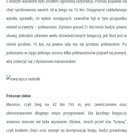
z dobrym wynikiem było źródłem ogromnej satysfakcji. Później pojawiła się
chęć spróbowania swoich sił w biegu na 15 km. Osiągnięcie zakładanego
wyniku sprawiło, że wybór następnych zawodów był w tym przypadku
niemal oczywisty – półmaraton. Dystans ponad 21 km może budzić pewne
obawy, jednakże zdaniem wielu doświadczonych biegaczy, jak ktoś jest w
stanie przebiec 15 km, na pewno uda mu się przebiec półmaraton. Po
pokonaniu w ciągu jednego sezonu kilku półmaratonów pojawił się pomysł,
aby zmierzyć się z dystansem maratońskim.
Pokonać siebie
Maraton, czyli bieg na 42 km 195 m, jest zwieńczeniem oraz
ukoronowaniem długiego etapu przygotowań. Dla każdego biegacza
amatora stanowi nie lada wyzwanie. Obawa, strach przed tzw. ”ścianą”,
czyli brakiem chęci oraz energii na kontynuację biegu, budzi prawdziwy