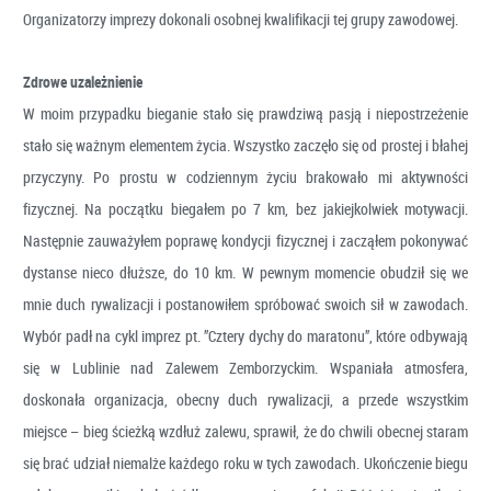
Organizatorzy imprezy dokonali osobnej kwalifikacji tej grupy zawodowej.
Zdrowe uzależnienie
W moim przypadku bieganie stało się prawdziwą pasją i niepostrzeżenie
stało się ważnym elementem życia. Wszystko zaczęło się od prostej i błahej
przyczyny. Po prostu w codziennym życiu brakowało mi aktywności
fizycznej. Na początku biegałem po 7 km, bez jakiejkolwiek motywacji.
Następnie zauważyłem poprawę kondycji fizycznej i zacząłem pokonywać
dystanse nieco dłuższe, do 10 km. W pewnym momencie obudził się we
mnie duch rywalizacji i postanowiłem spróbować swoich sił w zawodach.
Wybór padł na cykl imprez pt. ”Cztery dychy do maratonu”, które odbywają
się w Lublinie nad Zalewem Zemborzyckim. Wspaniała atmosfera,
doskonała organizacja, obecny duch rywalizacji, a przede wszystkim
miejsce – bieg ścieżką wzdłuż zalewu, sprawił, że do chwili obecnej staram
się brać udział niemalże każdego roku w tych zawodach. Ukończenie biegu