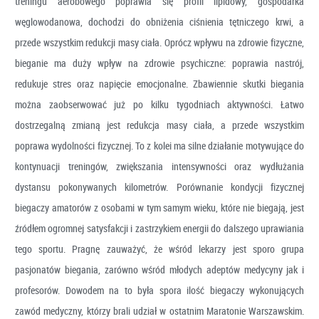
treningu aerobowego poprawia się profil lipidowy, gospodarka
węglowodanowa, dochodzi do obniżenia ciśnienia tętniczego krwi, a
przede wszystkim redukcji masy ciała. Oprócz wpływu na zdrowie fizyczne,
bieganie ma duży wpływ na zdrowie psychiczne: poprawia nastrój,
redukuje stres oraz napięcie emocjonalne. Zbawiennie skutki biegania
można zaobserwować już po kilku tygodniach aktywności. Łatwo
dostrzegalną zmianą jest redukcja masy ciała, a przede wszystkim
poprawa wydolności fizycznej. To z kolei ma silne działanie motywujące do
kontynuacji treningów, zwiększania intensywności oraz wydłużania
dystansu pokonywanych kilometrów. Porównanie kondycji fizycznej
biegaczy amatorów z osobami w tym samym wieku, które nie biegają, jest
źródłem ogromnej satysfakcji i zastrzykiem energii do dalszego uprawiania
tego sportu. Pragnę zauważyć, że wśród lekarzy jest sporo grupa
pasjonatów biegania, zarówno wśród młodych adeptów medycyny jak i
profesorów. Dowodem na to była spora ilość biegaczy wykonujących
zawód medyczny, którzy brali udział w ostatnim Maratonie Warszawskim.