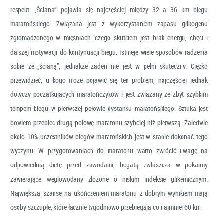
respekt. „Ściana” pojawia się najczęściej między 32 a 36 km biegu
maratońskiego. Związana jest z wykorzystaniem zapasu glikogenu
zgromadzonego w mięśniach, czego skutkiem jest brak energii, chęci i
dalszej motywacji do kontynuacji biegu. Istnieje wiele sposobów radzenia
sobie ze „ścianą”, jednakże żaden nie jest w pełni skuteczny. Ciężko
przewidzieć, u kogo może pojawić się ten problem, najczęściej jednak
dotyczy początkujących maratończyków i jest związany ze zbyt szybkim
tempem biegu w pierwszej połowie dystansu maratońskiego. Sztuką jest
bowiem przebiec drugą połowę maratonu szybciej niż pierwszą. Zaledwie
około 10% uczestników biegów maratońskich jest w stanie dokonać tego
wyczynu. W przygotowaniach do maratonu warto zwrócić uwagę na
odpowiednią dietę przed zawodami, bogatą zwłaszcza w pokarmy
zawierające węglowodany złożone o niskim indeksie glikemicznym.
Największą szanse na ukończeniem maratonu z dobrym wynikiem mają
osoby szczupłe, które łącznie tygodniowo przebiegają co najmniej 60 km.