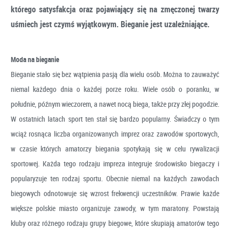
którego satysfakcja oraz pojawiający się na zmęczonej twarzy
uśmiech jest czymś
wyjątkowym. Bieganie jest uzależniające.
Moda na bieganie
Bieganie stało się bez wątpienia pasją dla wielu osób. Można to zauważyć
niemal każdego dnia o każdej porze roku. Wiele osób o poranku, w
południe, późnym wieczorem, a nawet nocą biega, także przy złej pogodzie.
W ostatnich latach sport ten stał się bardzo popularny. Świadczy o tym
wciąż rosnąca liczba organizowanych imprez oraz zawodów sportowych,
w czasie których amatorzy biegania spotykają się w celu rywalizacji
sportowej. Każda tego rodzaju impreza integruje środowisko biegaczy i
popularyzuje ten rodzaj sportu. Obecnie niemal na każdych zawodach
biegowych odnotowuje się wzrost frekwencji uczestników. Prawie każde
większe polskie miasto organizuje zawody, w tym maratony. Powstają
kluby oraz różnego rodzaju grupy biegowe, które skupiają amatorów tego