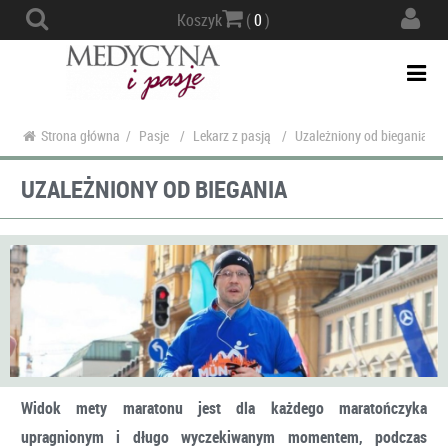
Actio
Koszyk
(
0
)
navig
Togg
navi
Strona główna
/
Pasje
/
Lekarz z pasją
/
Uzależniony od biegania
UZALEŻNIONY OD BIEGANIA
Widok mety maratonu jest dla każdego maratończyka
upragnionym i długo wyczekiwanym momentem, podczas