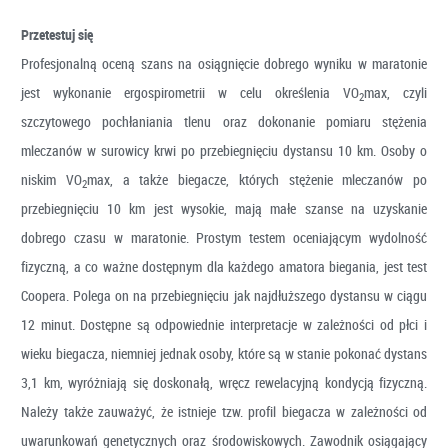
Przetestuj się
Profesjonalną oceną szans na osiągnięcie dobrego wyniku w maratonie
jest wykonanie ergospirometrii w celu określenia VO
max, czyli
2
szczytowego pochłaniania tlenu oraz dokonanie pomiaru stężenia
mleczanów w surowicy krwi po przebiegnięciu dystansu 10 km. Osoby o
niskim VO
max, a także biegacze, których stężenie mleczanów po
2
przebiegnięciu 10 km jest wysokie, mają małe szanse na uzyskanie
dobrego czasu w maratonie. Prostym testem oceniającym wydolność
fizyczną, a co ważne dostępnym dla każdego amatora biegania, jest test
Coopera. Polega on na przebiegnięciu jak najdłuższego dystansu w ciągu
12 minut. Dostępne są odpowiednie interpretacje w zależności od płci i
wieku biegacza, niemniej jednak osoby, które są w stanie pokonać dystans
3,1 km, wyróżniają się doskonałą, wręcz rewelacyjną kondycją fizyczną.
Należy także zauważyć, że istnieje tzw. profil biegacza w zależności od
uwarunkowań genetycznych oraz środowiskowych. Zawodnik osiągający