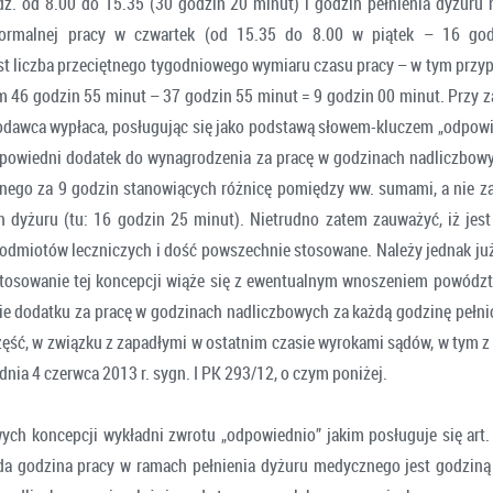
z. od 8.00 do 15.35 (30 godzin 20 minut) i godzin pełnienia dyżur
ormalnej pracy w czwartek (od 15.35 do 8.00 w piątek – 16 go
t liczba przeciętnego tygodniowego wymiaru czasu pracy – w tym przy
m 46 godzin 55 minut – 37 godzin 55 minut = 9 godzin 00 minut. Przy z
odawca wypłaca, posługując się jako podstawą słowem-kluczem „odpowie
 odpowiedni dodatek do wynagrodzenia za pracę w godzinach nadliczbowy
ego za 9 godzin stanowiących różnicę pomiędzy ww. sumami, a nie z
 dyżuru (tu: 16 godzin 25 minut). Nietrudno zatem zauważyć, iż jest
podmiotów leczniczych i dość powszechnie stosowane. Należy jednak ju
 stosowanie tej koncepcji wiąże się z ewentualnym wnoszeniem powództ
ie dodatku za pracę w godzinach nadliczbowych za każdą godzinę pełni
 część, w związku z zapadłymi w ostatnim czasie wyrokami sądów, w tym 
nia 4 czerwca 2013 r. sygn. I PK 293/12, o czym poniżej.
ych koncepcji wykładni zwrotu „odpowiednio” jakim posługuje się art. 9
żda godzina pracy w ramach pełnienia dyżuru medycznego jest godziną