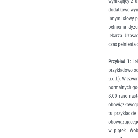
wynikający z u
dodatkowe wyna
Innymi słowy p
pełnienia dyż
lekarza. Uzasad
czas pełnienia 
Przykład 1:
Lek
przykładowo od
u.d.l.). W czwa
normalnych god
8.00 rano nas
obowiązkowego 
tu przykładzie
obowiązującego
w piątek. Wob