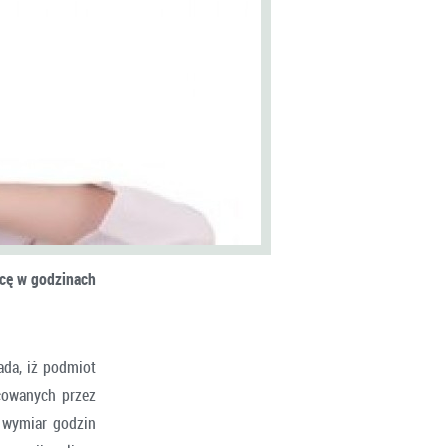
acę w godzinach
ada, iż podmiot
cowanych przez
y wymiar godzin