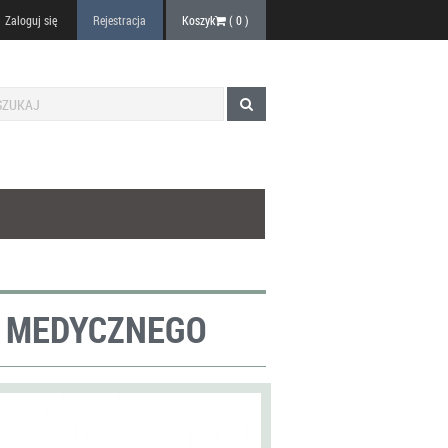
Zaloguj się
Rejestracja
Koszyk
(
0
)
U MEDYCZNEGO