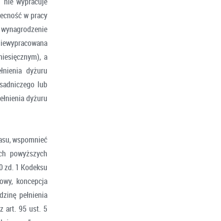
) nie wypracuje
becność w pracy
i wynagrodzenie
niewypracowana
iesięcznym), a
łnienia dyżuru
sadniczego lub
ełnienia dyżuru
zasu, wspomnieć
óch powyższych
80 zd. 1 Kodeksu
owy, koncepcja
zinę pełnienia
 art. 95 ust. 5