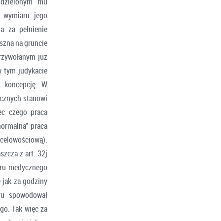
udzielonym mu
 wymiaru jego
a za pełnienie
szna na gruncie
przywołanym już
w tym judykacie
, koncepcję. W
ycznych stanowi
ec czego praca
ormalna" praca
 celowościową).
zcza z art. 32j
żuru medycznego
 jak za godziny
uru spowodował
go. Tak więc za