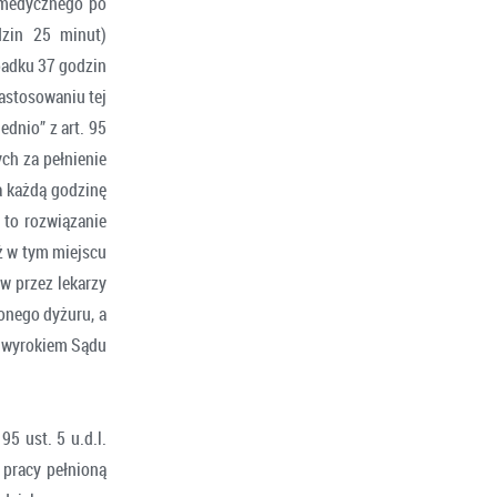
u medycznego po
dzin 25 minut)
padku 37 godzin
astosowaniu tej
dnio” z art. 95
ch za pełnienie
a każdą godzinę
 to rozwiązanie
ż w tym miejscu
w przez lekarzy
onego dyżuru, a
z wyrokiem Sądu
5 ust. 5 u.d.l.
 pracy pełnioną