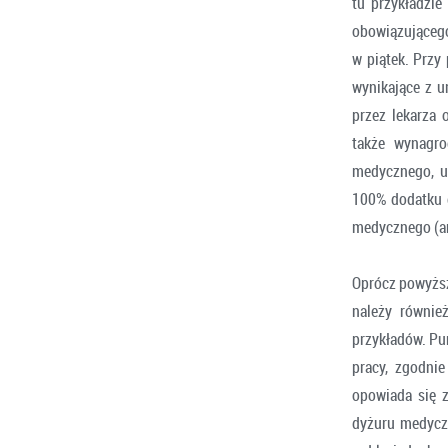
tu przykładzie
obowiązującego
w piątek. Przy
wynikające z 
przez lekarza
także wynagro
medycznego, u
100% dodatku d
medycznego (art.
Oprócz powyższ
należy równie
przykładów. Pun
pracy, zgodni
opowiada się 
dyżuru medyczn