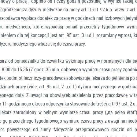
mowy o pracę i dopiero od liczby godzin pozostałej w wyniku takiej op
grodzenie za dyżury medyczne na mocy art. 1511 §2 k.p. w zw. z art. 9
racodawca wypłaca dodatek za pracę w godzinach nadliczbowych jedyni
uru medycznego, które wypadają ponad przeciętny tygodniowy wymi
nieniem dla tej koncepcji jest art. 95 ust. 3 u.d.l. rozumiany wprost, k
dyżuru medycznego wlicza się do czasu pracy.
arz od poniedziałku do czwartku wykonuje pracę w normalnych dla si
 8.00 do 15.35 (7 godz. 35 min. dobowego wymiaru czasu pracy zgodnie z
rtek podmiot leczniczy-pracodawca zobowiązuje lekarza do pełnienia po 
zinach pracy (vide: art. 95 ust. 2 u.d.l.) dyżuru medycznego w godzin
tępnego dnia. Z uwagi na obowiązek udzielenia przez pracodawcę w t
11-godzinnego okresu odpoczynku stosownie do treści art. 97 ust. 2 u.
 lekarz zatrudniony w pełnym wymiarze czasu pracy („na pełen etat”
 go przeciętnego tygodniowego wymiaru czasu pracy z uwagi na nieo
ec powyższego od sumy faktycznie przepracowanych godzin od p