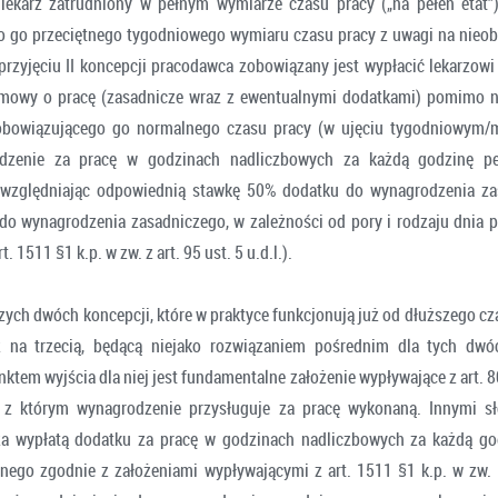
 lekarz zatrudniony w pełnym wymiarze czasu pracy („na pełen etat”
 go przeciętnego tygodniowego wymiaru czasu pracy z uwagi na nieo
 przyjęciu II koncepcji pracodawca zobowiązany jest wypłacić lekarzow
umowy o pracę (zasadnicze wraz z ewentualnymi dodatkami) pomimo 
 obowiązującego go normalnego czasu pracy (w ujęciu tygodniowym/m
dzenie za pracę w godzinach nadliczbowych za każdą godzinę pe
względniając odpowiednią stawkę 50% dodatku do wynagrodzenia za
o wynagrodzenia zasadniczego, w zależności od pory i rodzaju dnia p
 1511 §1 k.p. w zw. z art. 95 ust. 5 u.d.l.).
ych dwóch koncepcji, które w praktyce funkcjonują już od dłuższego c
ż na trzecią, będącą niejako rozwiązaniem pośrednim dla tych dw
ktem wyjścia dla niej jest fundamentalne założenie wypływające z art. 
e z którym wynagrodzenie przysługuje za pracę wykonaną. Innymi sł
za wypłatą dodatku za pracę w godzinach nadliczbowych za każdą god
ego zgodnie z założeniami wypływającymi z art. 1511 §1 k.p. w zw. z