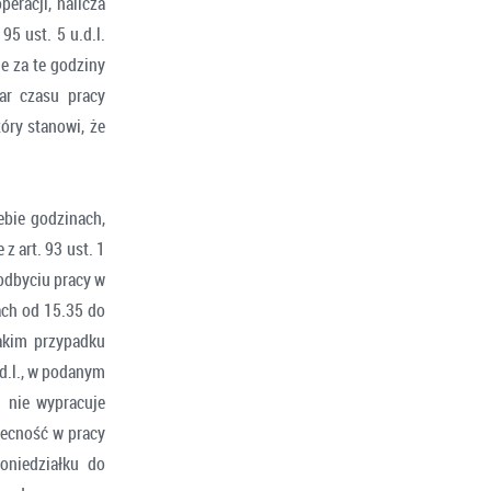
eracji, nalicza
5 ust. 5 u.d.l.
e za te godziny
ar czasu pracy
tóry stanowi, że
ebie godzinach,
 art. 93 ust. 1
odbyciu pracy w
ach od 15.35 do
akim przypadku
d.l., w podanym
) nie wypracuje
becność w pracy
oniedziałku do