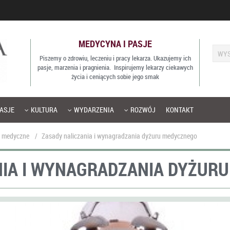
MEDYCYNA I PASJE
Piszemy o zdrowiu, leczeniu i pracy lekarza. Ukazujemy ich
pasje, marzenia i pragnienia. Inspirujemy lekarzy ciekawych
życia i ceniących sobie jego smak
ASJE
KULTURA
WYDARZENIA
ROZWÓJ
KONTAKT
 medyczne
/
Zasady naliczania i wynagradzania dyżuru medycznego
NIA I WYNAGRADZANIA DYŻUR