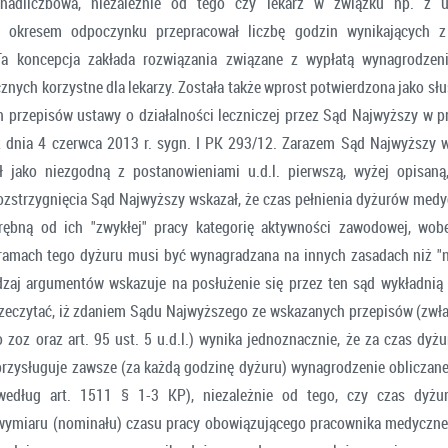
 nadliczbowa, niezależnie od tego czy lekarz w związku np. z 
 okresem odpoczynku przepracował liczbę godzin wynikających z
 Ta koncepcja zakłada rozwiązania związane z wypłatą wynagrodzeni
nych korzystne dla lekarzy. Została także wprost potwierdzona jako słu
 przepisów ustawy o działalności leczniczej przez Sąd Najwyższy w 
 dnia 4 czerwca 2013 r. sygn. I PK 293/12. Zarazem Sąd Najwyższy 
ł jako niezgodną z postanowieniami u.d.l. pierwszą, wyżej opisaną
ozstrzygnięcia Sąd Najwyższy wskazał, że czas pełnienia dyżurów med
drębną od ich "zwykłej" pracy kategorię aktywności zawodowej, wob
ramach tego dyżuru musi być wynagradzana na innych zasadach niż "n
dzaj argumentów wskazuje na posłużenie się przez ten sąd wykładnią
zeczytać, iż zdaniem Sądu Najwyższego ze wskazanych przepisów (zwłas
o zoz oraz art. 95 ust. 5 u.d.l.) wynika jednoznacznie, że za czas dy
rzysługuje zawsze (za każdą godzinę dyżuru) wynagrodzenie obliczane
według art. 1511 § 1-3 KP), niezależnie od tego, czy czas dyż
wymiaru (nominału) czasu pracy obowiązującego pracownika medyczne