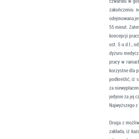
czwartku w god
zakończeniu n
odejmowana jes
55 minut. Zate
koncepcji prac
ust. 5 u.d.l.,
dyżuru medyczn
pracy w ramach
korzystne dla 
podkreślić, iż
za niewypłacen
jedynie za jej
Najwyższego z d
Druga z możliw
zakłada, iż ka