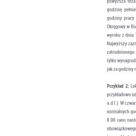
powyższa teza
godzinę pełni
godziny pracy
Okręgowy w Bia
wyroku z dnia 
Najwyższy zazn
zatrudnionego 
tylko wynagrod
jak za godziny
Przykład 2:
Lek
przykładowo od
u.d.l.). W czwa
normalnych god
8.00 rano nas
obowiązkowego 