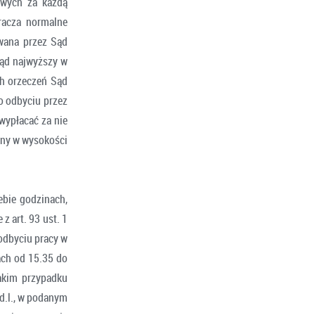
owych za każdą
racza normalne
wana przez Sąd
Sąd najwyższy w
ch orzeczeń Sąd
o odbyciu przez
wypłacać za nie
any w wysokości
ebie godzinach,
 art. 93 ust. 1
odbyciu pracy w
ach od 15.35 do
akim przypadku
d.l., w podanym