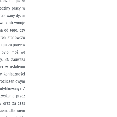
rodzenie jak za
odziny pracy w
pracowany dyżur
ownik otrzymuje
na od tego, czy
 ten stanowczo
(jak za pracę w
e było możliwe
ny, SN zauważa
ci w ustaleniu
y konieczności
rozliczeniowym
odyfikowany). Z
zyskanie przez
y oraz za czas
kiem, albowiem