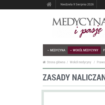
Niedziela 9 Sierpnia 2026
MEDYCYNA
WOKÓŁ MEDYCYNY
P
Strona główna
/
Wokół medycyny
/
Prawo
ZASADY NALICZA