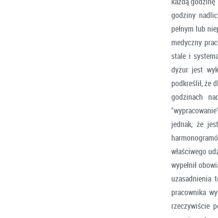
każdą godzinę 
godziny nadli
pełnym lub nie
medyczny praco
stale i system
dyżur jest wy
podkreślił, że 
godzinach nad
"wypracowanie
jednak, że je
harmonogramów
właściwego ud
wypełnił obowi
uzasadnienia 
pracownika wy
rzeczywiście 