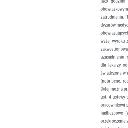
jako godzina
obowiązkowym
zatrudnienia.
dyżurów medycz
obowiązujących
wyżej wyroku z
zakwestionowa
uzasadnieniu r
dla lekarzy o
świadczona w 
(nota bene: ro
Dalej można pr
ust. 4 ustawy 
pracownikowi p
nadliczbowe (
przekroczenie 