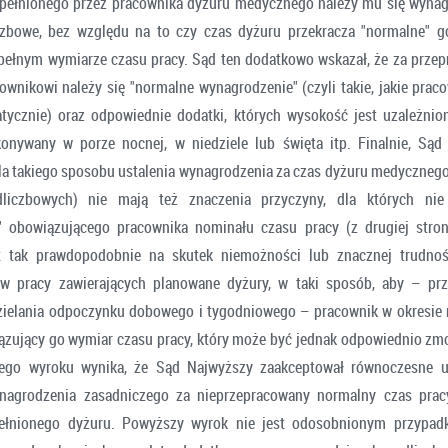
pełnionego przez pracownika dyżuru medycznego należy mu się wynag
czbowe, bez względu na to czy czas dyżuru przekracza "normalne" g
pełnym wymiarze czasu pracy. Sąd ten dodatkowo wskazał, że za prze
wnikowi należy się "normalne wynagrodzenie" (czyli takie, jakie prac
atycznie) oraz odpowiednie dodatki, których wysokość jest uzależnio
konywany w porze nocnej, w niedziele lub święta itp. Finalnie, Sąd
dla takiego sposobu ustalenia wynagrodzenia za czas dyżuru medycznego 
liczbowych) nie mają też znaczenia przyczyny, dla których ni
" obowiązującego pracownika nominału czasu pracy (z drugiej stro
st tak prawdopodobnie na skutek niemożności lub znacznej trudnoś
 pracy zawierających planowane dyżury, w taki sposób, aby – prz
zielania odpoczynku dobowego i tygodniowego – pracownik w okresie 
ązujący go wymiar czasu pracy, który może być jednak odpowiednio zm
tego wyroku wynika, że Sąd Najwyższy zaakceptował równoczesne u
nagrodzenia zasadniczego za nieprzepracowany normalny czas prac
pełnionego dyżuru. Powyższy wyrok nie jest odosobnionym przypad