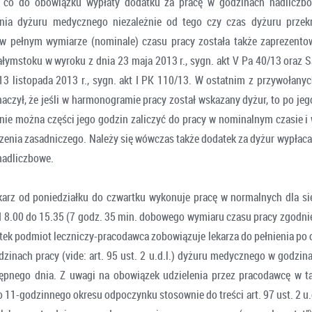
 co do obowiązku wypłaty dodatku za pracę w godzinach nadliczb
enia dyżuru medycznego niezależnie od tego czy czas dyżuru przek
 w pełnym wymiarze (nominale) czasu pracy została także zaprezento
łymstoku w wyroku z dnia 23 maja 2013 r., sygn. akt V Pa 40/13 oraz 
13 listopada 2013 r., sygn. akt I PK 110/13. W ostatnim z przywołany
aczył, że jeśli w harmonogramie pracy został wskazany dyżur, to po jeg
nie można części jego godzin zaliczyć do pracy w nominalnym czasie i 
zenia zasadniczego. Należy się wówczas także dodatek za dyżur wypłac
 nadliczbowe.
arz od poniedziałku do czwartku wykonuje pracę w normalnych dla si
 8.00 do 15.35 (7 godz. 35 min. dobowego wymiaru czasu pracy zgodnie z
rtek podmiot leczniczy-pracodawca zobowiązuje lekarza do pełnienia po 
zinach pracy (vide: art. 95 ust. 2 u.d.l.) dyżuru medycznego w godzin
tępnego dnia. Z uwagi na obowiązek udzielenia przez pracodawcę w t
11-godzinnego okresu odpoczynku stosownie do treści art. 97 ust. 2 u.