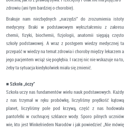
zdrowiu (ani tym bardziej o chorobie).
Brakuje nam niezbędnych „narzędzi” do zrozumienia istoty
medycyny. Braki w podstawowym wykształceniu z zakresu
chemii, fizyki, biochemii, fizjologii, anatomii sięgają często
szkoły podstawowej. A wraz z postępem wiedzy medycznej ta
przepaść w wiedzy na temat zdrowia i choroby między lekarzem a
jego pacjentem wciąż się pogłębia. I raczej nic nie wskazuje na to,
żeby ta sytuacja kiedykolwiek miała się zmienić.
■
Szkoła „óczy”
Szkoła uczy nas fundamentów wielu nauk podstawowych. Każdy
z nas trzymał w ręku probówkę, liczyliśmy prędkość kątową
planet, liczyliśmy pole pod krzywą, część z nas hodowała
pantofelki w cuchnącej szklance wody. Sporo pilnych uczniów
wie, kto jest Winkelriedem Narodów i jak powiedzieć „Nie mówię