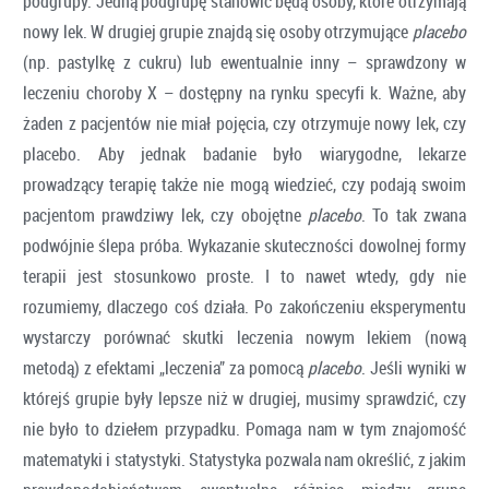
podgrupy. Jedną podgrupę stanowić będą osoby, które otrzymają
nowy lek. W drugiej grupie znajdą się osoby otrzymujące
placebo
(np. pastylkę z cukru) lub ewentualnie inny – sprawdzony w
leczeniu choroby X – dostępny na rynku specyfi k. Ważne, aby
żaden z pacjentów nie miał pojęcia, czy otrzymuje nowy lek, czy
placebo. Aby jednak badanie było wiarygodne, lekarze
prowadzący terapię także nie mogą wiedzieć, czy podają swoim
pacjentom prawdziwy lek, czy obojętne
placebo
. To tak zwana
podwójnie ślepa próba. Wykazanie skuteczności dowolnej formy
terapii jest stosunkowo proste. I to nawet wtedy, gdy nie
rozumiemy, dlaczego coś działa. Po zakończeniu eksperymentu
wystarczy porównać skutki leczenia nowym lekiem (nową
metodą) z efektami „leczenia” za pomocą
placebo
. Jeśli wyniki w
którejś grupie były lepsze niż w drugiej, musimy sprawdzić, czy
nie było to dziełem przypadku. Pomaga nam w tym znajomość
matematyki i statystyki. Statystyka pozwala nam określić, z jakim