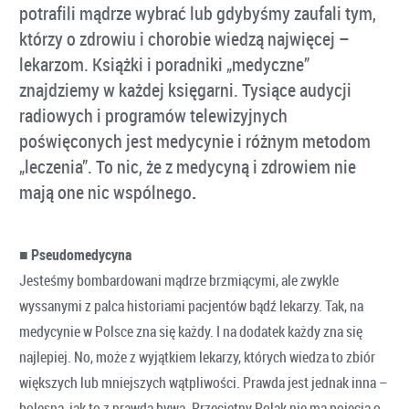
potrafili mądrze wybrać lub gdybyśmy zaufali tym,
którzy o zdrowiu i chorobie wiedzą najwięcej –
lekarzom. Książki i poradniki „medyczne”
znajdziemy w każdej księgarni. Tysiące audycji
radiowych i programów telewizyjnych
poświęconych jest medycynie i różnym metodom
„leczenia”. To nic, że z medycyną i zdrowiem nie
mają one nic wspólnego
.
■
Pseudomedycyna
Jesteśmy bombardowani mądrze brzmiącymi, ale zwykle
wyssanymi z palca historiami pacjentów bądź lekarzy. Tak, na
medycynie w Polsce zna się każdy. I na dodatek każdy zna się
najlepiej. No, może z wyjątkiem lekarzy, których wiedza to zbiór
większych lub mniejszych wątpliwości. Prawda jest jednak inna –
bolesna, jak to z prawdą bywa. Przeciętny Polak nie ma pojęcia o