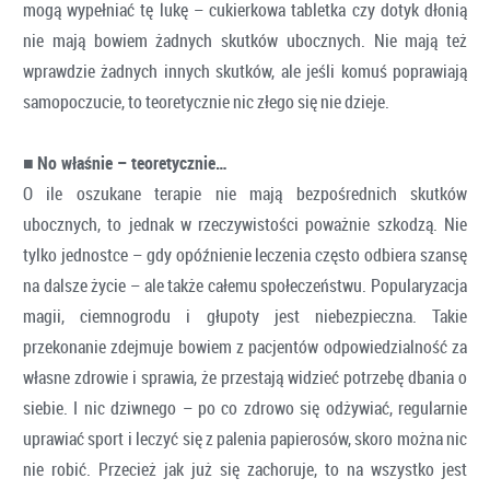
mogą wypełniać tę lukę – cukierkowa tabletka czy dotyk dłonią
nie mają bowiem żadnych skutków ubocznych. Nie mają też
wprawdzie żadnych innych skutków, ale jeśli komuś poprawiają
samopoczucie, to teoretycznie nic złego się nie dzieje.
■
No właśnie – teoretycznie…
O ile oszukane terapie nie mają bezpośrednich skutków
ubocznych, to jednak w rzeczywistości poważnie szkodzą. Nie
tylko jednostce – gdy opóźnienie leczenia często odbiera szansę
na dalsze życie – ale także całemu społeczeństwu. Popularyzacja
magii, ciemnogrodu i głupoty jest niebezpieczna. Takie
przekonanie zdejmuje bowiem z pacjentów odpowiedzialność za
własne zdrowie i sprawia, że przestają widzieć potrzebę dbania o
siebie. I nic dziwnego – po co zdrowo się odżywiać, regularnie
uprawiać sport i leczyć się z palenia papierosów, skoro można nic
nie robić. Przecież jak już się zachoruje, to na wszystko jest