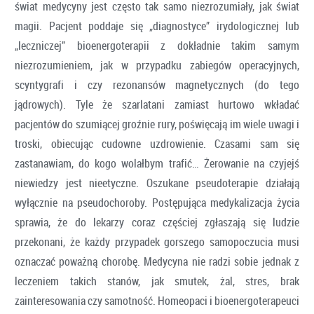
świat medycyny jest często tak samo niezrozumiały, jak świat
magii. Pacjent poddaje się „diagnostyce” irydologicznej lub
„leczniczej” bioenergoterapii z dokładnie takim samym
niezrozumieniem, jak w przypadku zabiegów operacyjnych,
scyntygrafi i czy rezonansów magnetycznych (do tego
jądrowych). Tyle że szarlatani zamiast hurtowo wkładać
pacjentów do szumiącej groźnie rury, poświęcają im wiele uwagi i
troski, obiecując cudowne uzdrowienie. Czasami sam się
zastanawiam, do kogo wolałbym trafić… Żerowanie na czyjejś
niewiedzy jest nieetyczne. Oszukane pseudoterapie działają
wyłącznie na pseudochoroby. Postępująca medykalizacja życia
sprawia, że do lekarzy coraz częściej zgłaszają się ludzie
przekonani, że każdy przypadek gorszego samopoczucia musi
oznaczać poważną chorobę. Medycyna nie radzi sobie jednak z
leczeniem takich stanów, jak smutek, żal, stres, brak
zainteresowania czy samotność. Homeopaci i bioenergoterapeuci