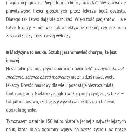
magiczna pigułka... Pacjentom brakuje „narzędzi”, aby sprawdzić
prawdziwość treści głoszonych przez lekarza bądź oszusta.
Dlatego tak łatwo dają się oszukać. Większość pacjentów – ale
także lekarzy – nie wie, jak obiektywnie ocenić, czy coś nam
zaszkodzi, czy może raczej wyleczy.
■
Medycyna to nauka. Sztuką jest wmawiać chorym, że jest
inaczej
Hasła takie jak „medycyna oparta na dowodach” (
evidence-based
medicine; science
based medicine
) nie zna dziś nawet wielu
lekarzy. Dowód naukowy dla wielu pozostaje niezrozumiałą
fantasmagorią. Niektórzy ciągle uważają medycynę za „sztukę” –
tak jak malarstwo, rzeźbę czy wywoływanie deszczu tańcem
dookoła ogniska.
Tymczasem ostatnie 150 lat to historia jednej z najważniejszych
nauk, która miała ogromny wpływ na nasze życie i na nasze