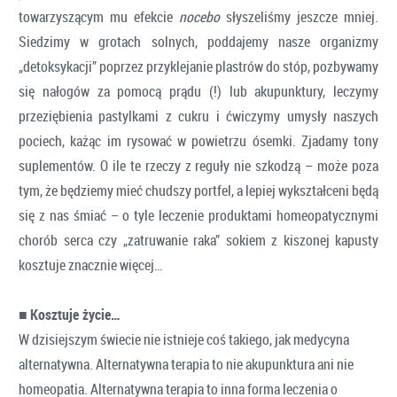
towarzyszącym mu efekcie
nocebo
słyszeliśmy jeszcze mniej.
Siedzimy w grotach solnych, poddajemy nasze organizmy
„detoksykacji” poprzez przyklejanie plastrów do stóp, pozbywamy
się nałogów za pomocą prądu (!) lub akupunktury, leczymy
przeziębienia pastylkami z cukru i ćwiczymy umysły naszych
pociech, każąc im rysować w powietrzu ósemki. Zjadamy tony
suplementów. O ile te rzeczy z reguły nie szkodzą – może poza
tym, że będziemy mieć chudszy portfel, a lepiej wykształceni będą
się z nas śmiać – o tyle leczenie produktami homeopatycznymi
chorób serca czy „zatruwanie raka” sokiem z kiszonej kapusty
kosztuje znacznie więcej…
■
Kosztuje życie…
W dzisiejszym świecie nie istnieje coś takiego, jak medycyna
alternatywna. Alternatywna terapia to nie akupunktura ani nie
homeopatia. Alternatywna terapia to inna forma leczenia o