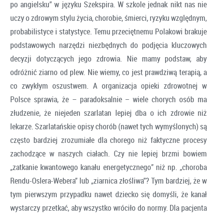
po angielsku” w języku Szekspira. W szkole jednak nikt nas nie
uczy o zdrowym stylu życia, chorobie, śmierci, ryzyku względnym,
probabilistyce i statystyce. Temu przeciętnemu Polakowi brakuje
podstawowych narzędzi niezbędnych do podjęcia kluczowych
decyzji dotyczących jego zdrowia. Nie mamy podstaw, aby
odróżnić ziarno od plew. Nie wiemy, co jest prawdziwą terapią, a
co zwykłym oszustwem. A organizacja opieki zdrowotnej w
Polsce sprawia, że – paradoksalnie – wiele chorych osób ma
złudzenie, że niejeden szarlatan lepiej dba o ich zdrowie niż
lekarze. Szarlatańskie opisy chorób (nawet tych wymyślonych) są
często bardziej zrozumiałe dla chorego niż faktyczne procesy
zachodzące w naszych ciałach. Czy nie lepiej brzmi bowiem
„zatkanie kwantowego kanału energetycznego” niż np. „choroba
Rendu-Oslera-Webera” lub „ziarnica złośliwa”? Tym bardziej, że w
tym pierwszym przypadku nawet dziecko się domyśli, że kanał
wystarczy przetkać, aby wszystko wróciło do normy. Dla pacjenta