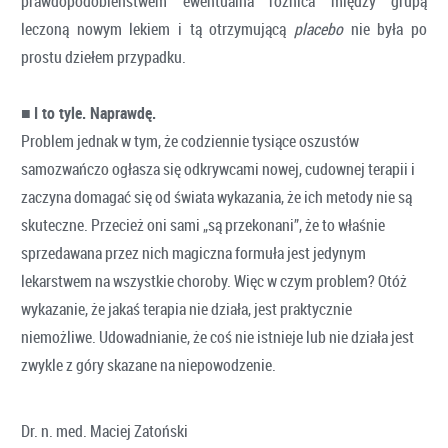
prawdopodobieństwem ewentualna różnica między grupą
leczoną nowym lekiem i tą otrzymującą
placebo
nie była po
prostu dziełem przypadku.
■
I to tyle. Naprawdę.
Problem jednak w tym, że codziennie tysiące oszustów
samozwańczo ogłasza się odkrywcami nowej, cudownej terapii i
zaczyna domagać się od świata wykazania, że ich metody nie są
skuteczne. Przecież oni sami „są przekonani”, że to właśnie
sprzedawana przez nich magiczna formuła jest jedynym
lekarstwem na wszystkie choroby. Więc w czym problem? Otóż
wykazanie, że jakaś terapia nie działa, jest praktycznie
niemożliwe. Udowadnianie, że coś nie istnieje lub nie działa jest
zwykle z góry skazane na niepowodzenie.
Dr. n. med. Maciej Zatoński