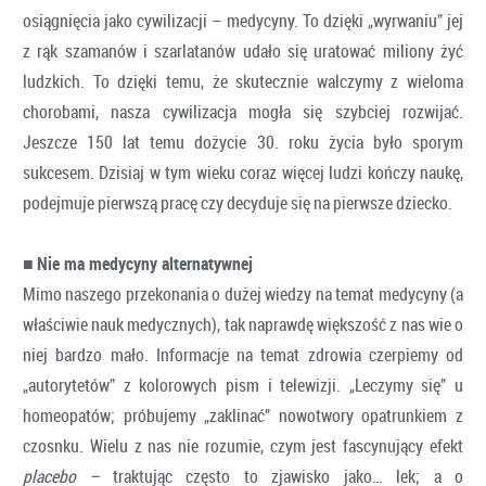
osiągnięcia jako cywilizacji – medycyny. To dzięki „wyrwaniu” jej
z rąk szamanów i szarlatanów udało się uratować miliony żyć
ludzkich. To dzięki temu, że skutecznie walczymy z wieloma
chorobami, nasza cywilizacja mogła się szybciej rozwijać.
Jeszcze 150 lat temu dożycie 30. roku życia było sporym
sukcesem. Dzisiaj w tym wieku coraz więcej ludzi kończy naukę,
podejmuje pierwszą pracę czy decyduje się na pierwsze dziecko.
■
Nie ma medycyny alternatywnej
Mimo naszego przekonania o dużej wiedzy na temat medycyny (a
właściwie nauk medycznych), tak naprawdę większość z nas wie o
niej bardzo mało. Informacje na temat zdrowia czerpiemy od
„autorytetów” z kolorowych pism i telewizji. „Leczymy się” u
homeopatów; próbujemy „zaklinać” nowotwory opatrunkiem z
czosnku. Wielu z nas nie rozumie, czym jest fascynujący efekt
placebo –
traktując często to zjawisko jako… lek; a o