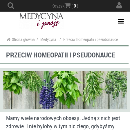
Actio
Koszyk
(
0
)
navig
Togg
navi
Strona główna
/
Medycyna
/
Przeciw homeopatii i pseudonauce
PRZECIW HOMEOPATII I PSEUDONAUCE
Mamy wiele narodowych obsesji. Jedną z nich jest
zdrowie. I nie byłoby w tym nic złego, gdybyśmy