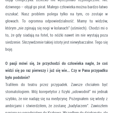
dziwnego – objął go pirat. Małego człowieka można bardzo łatwo
oszukać. Nasz problem polega tylko na tym, co zostaje w
głowach. To ogromna odpowiedzialność. Mamy tu widzów,
którym „nie zginają się nogi w kolanach” (uśmiech). Chodzi mi o
to, że gdy siadają na fotel, to nóżki nawet im nie wystają poza
siedzenie. Skrzywdzenie takiej istoty jest niewybaczalne. Tego się
boję.
O pasji mówi się, że przychodzi do człowieka nagle, że coś
widzi się po raz pierwszy i już się wie... Czy w Pana przypadku
było podobnie?
Trafiłem do teatru przez przypadek. Zawsze chciałem być
stomatologiem. Mój korepetytor z fizyki „udowodnił” mi jednak
szybko, że nie nadaję się na medycynę. Pożegnałem się wtedy z
ambicjami i stwierdziłem, że zostanę „badylarzem”. Zawiozłem
papiery na ogrodnictwo do Krakowa. Wszedłem do dziekanatu, ale