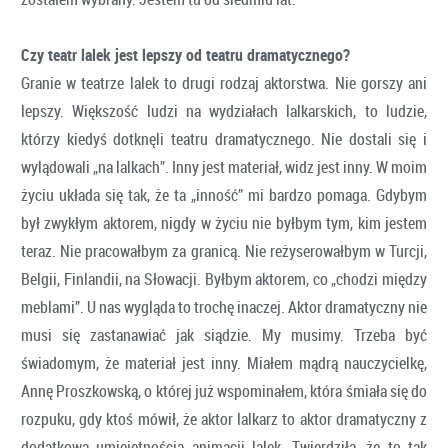
Czy teatr lalek jest lepszy od teatru dramatycznego?
Granie w teatrze lalek to drugi rodzaj aktorstwa. Nie gorszy ani
lepszy. Większość ludzi na wydziałach lalkarskich, to ludzie,
którzy kiedyś dotknęli teatru dramatycznego. Nie dostali się i
wylądowali „na lalkach”. Inny jest materiał, widz jest inny. W moim
życiu układa się tak, że ta „inność” mi bardzo pomaga. Gdybym
był zwykłym aktorem, nigdy w życiu nie byłbym tym, kim jestem
teraz. Nie pracowałbym za granicą. Nie reżyserowałbym w Turcji,
Belgii, Finlandii, na Słowacji. Byłbym aktorem, co „chodzi między
meblami”. U nas wygląda to trochę inaczej. Aktor dramatyczny nie
musi się zastanawiać jak siądzie. My musimy. Trzeba być
świadomym, że materiał jest inny. Miałem mądrą nauczycielkę,
Annę Proszkowską, o której już wspominałem, która śmiała się do
rozpuku, gdy ktoś mówił, że aktor lalkarz to aktor dramatyczny z
dodatkową umiejętnością animacji lalek. Twierdziła, że to tak