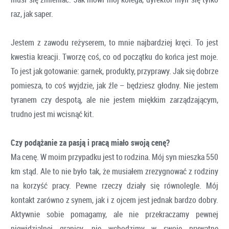
raz, jak saper.
Jestem z zawodu reżyserem, to mnie najbardziej kręci. To jest
kwestia kreacji. Tworzę coś, co od początku do końca jest moje.
To jest jak gotowanie: garnek, produkty, przyprawy. Jak się dobrze
pomiesza, to coś wyjdzie, jak źle – będziesz głodny. Nie jestem
tyranem czy despotą, ale nie jestem miękkim zarządzającym,
trudno jest mi wcisnąć kit.
Czy podążanie za pasją i pracą miało swoją cenę?
Ma cenę. W moim przypadku jest to rodzina. Mój syn mieszka 550
km stąd. Ale to nie było tak, że musiałem zrezygnować z rodziny
na korzyść pracy. Pewne rzeczy działy się równolegle. Mój
kontakt zarówno z synem, jak i z ojcem jest jednak bardzo dobry.
Aktywnie sobie pomagamy, ale nie przekraczamy pewnej
niewidzialnej granicy, nie wchodzimy w swoje prywatne