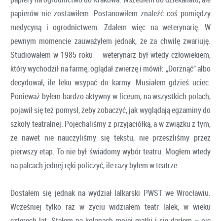
papierów nie zostawiłem. Postanowiłem znaleźć coś pomiędzy
medycyną i ogrodnictwem. Zdałem więc na weterynarię. W
pewnym momencie zauważyłem jednak, że za chwilę zwariuję.
Studiowałem w 1985 roku – weterynarz był wtedy człowiekiem,
który wychodził na farmę, oglądał zwierzę i mówił: „Dorżnąć” albo
decydował, ile leku wsypać do karmy. Musiałem gdzieś uciec.
Ponieważ byłem bardzo aktywny w liceum, na wszystkich polach,
pojawił się też pomysł, żeby zobaczyć, jak wyglądają egzaminy do
szkoły teatralnej. Pojechaliśmy z przyjaciółką, a w związku z tym,
że nawet nie nauczyliśmy się tekstu, nie przeszliśmy przez
pierwszy etap. To nie był świadomy wybór teatru. Mogłem wtedy
na palcach jednej ręki policzyć, ile razy byłem w teatrze.
Dostałem się jednak na wydział lalkarski PWST we Wrocławiu.
Wcześniej tylko raz w życiu widziałem teatr lalek, w wieku
czterech lat. Stałem na kolanach mojej matki i się darłem – nic