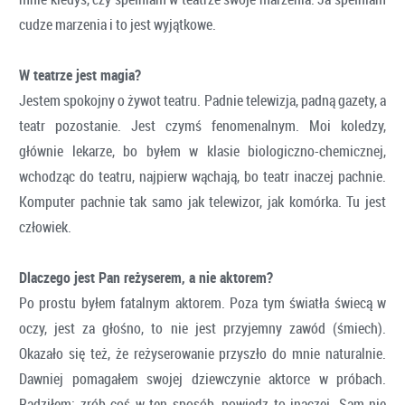
cudze marzenia i to jest wyjątkowe.
W teatrze jest magia?
Jestem spokojny o żywot teatru. Padnie telewizja, padną gazety, a
teatr pozostanie. Jest czymś fenomenalnym. Moi koledzy,
głównie lekarze, bo byłem w klasie biologiczno-chemicznej,
wchodząc do teatru, najpierw wąchają, bo teatr inaczej pachnie.
Komputer pachnie tak samo jak telewizor, jak komórka. Tu jest
człowiek.
Dlaczego jest Pan reżyserem, a nie aktorem?
Po prostu byłem fatalnym aktorem. Poza tym światła świecą w
oczy, jest za głośno, to nie jest przyjemny zawód (śmiech).
Okazało się też, że reżyserowanie przyszło do mnie naturalnie.
Dawniej pomagałem swojej dziewczynie aktorce w próbach.
Radziłem: zrób coś w ten sposób, powiedz to inaczej. Sam nie