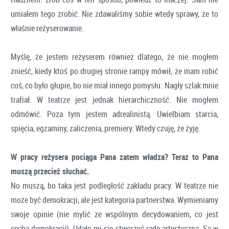
umiałem tego zrobić. Nie zdawaliśmy sobie wtedy sprawy, że to
właśnie reżyserowanie.
Myślę, że jestem reżyserem również dlatego, że nie mogłem
znieść, kiedy ktoś po drugiej stronie rampy mówił, że mam robić
coś, co było głupie, bo nie miał innego pomysłu. Nagły szlak mnie
trafiał. W teatrze jest jednak hierarchiczność. Nie mogłem
odmówić. Poza tym jestem adrealinistą. Uwielbiam starcia,
spięcia, egzaminy, zaliczenia, premiery. Wtedy czuję, że żyję.
W pracy reżysera pociąga Pana zatem władza? Teraz to Pana
muszą przecież słuchać.
No muszą, bo taka jest podległość zakładu pracy. W teatrze nie
może być demokracji, ale jest kategoria partnerstwa. Wymieniamy
swoje opinie (nie mylić ze wspólnym decydowaniem, co jest
cechą demokracji). Udało mi się stworzyć radę artystyczną. Są w