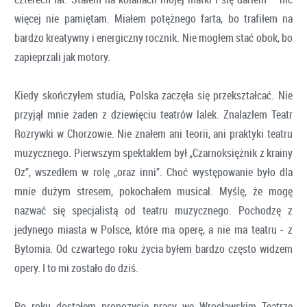
więcej nie pamiętam. Miałem potężnego farta, bo trafiłem na
bardzo kreatywny i energiczny rocznik. Nie mogłem stać obok, bo
zapieprzali jak motory.
Kiedy skończyłem studia, Polska zaczęła się przekształcać. Nie
przyjął mnie żaden z dziewięciu teatrów lalek. Znalazłem Teatr
Rozrywki w Chorzowie. Nie znałem ani teorii, ani praktyki teatru
muzycznego. Pierwszym spektaklem był „Czarnoksiężnik z krainy
Oz”, wszedłem w rolę „oraz inni”. Choć występowanie było dla
mnie dużym stresem, pokochałem musical. Myślę, że mogę
nazwać się specjalistą od teatru muzycznego. Pochodzę z
jedynego miasta w Polsce, które ma operę, a nie ma teatru - z
Bytomia. Od czwartego roku życia byłem bardzo często widzem
opery. I to mi zostało do dziś.
Po roku dostałem propozycję pracy we Wrocławskim Teatrze