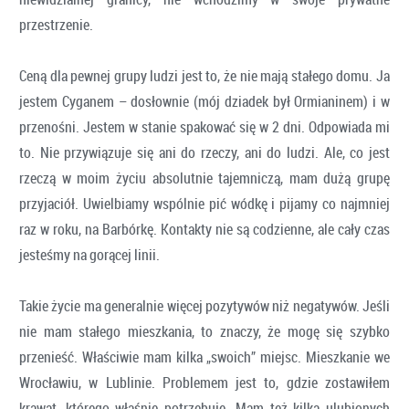
przestrzenie.
Ceną dla pewnej grupy ludzi jest to, że nie mają stałego domu. Ja
jestem Cyganem – dosłownie (mój dziadek był Ormianinem) i w
przenośni. Jestem w stanie spakować się w 2 dni. Odpowiada mi
to. Nie przywiązuje się ani do rzeczy, ani do ludzi. Ale, co jest
rzeczą w moim życiu absolutnie tajemniczą, mam dużą grupę
przyjaciół. Uwielbiamy wspólnie pić wódkę i pijamy co najmniej
raz w roku, na Barbórkę. Kontakty nie są codzienne, ale cały czas
jesteśmy na gorącej linii.
Takie życie ma generalnie więcej pozytywów niż negatywów. Jeśli
nie mam stałego mieszkania, to znaczy, że mogę się szybko
przenieść. Właściwie mam kilka „swoich” miejsc. Mieszkanie we
Wrocławiu, w Lublinie. Problemem jest to, gdzie zostawiłem
krawat, którego właśnie potrzebuję. Mam też kilka ulubionych