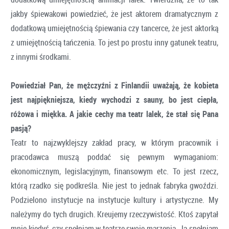
jakby śpiewakowi powiedzieć, że jest aktorem dramatycznym z
dodatkową umiejętnością śpiewania czy tancerce, że jest aktorką
z umiejętnością tańczenia. To jest po prostu inny gatunek teatru,
z innymi środkami.
Powiedział Pan, że mężczyźni z Finlandii uważają, że kobieta
jest najpiękniejsza, kiedy wychodzi z sauny, bo jest ciepła,
różowa i miękka. A jakie cechy ma teatr lalek, że stał się Pana
pasją?
Teatr to najzwyklejszy zakład pracy, w którym pracownik i
pracodawca muszą poddać się pewnym wymaganiom:
ekonomicznym, legislacyjnym, finansowym etc. To jest rzecz,
którą rzadko się podkreśla. Nie jest to jednak fabryka gwoździ.
Podzielono instytucje na instytucje kultury i artystyczne. My
należymy do tych drugich. Kreujemy rzeczywistość. Ktoś zapytał
mnie kiedyś, czy spełniam w teatrze swoje marzenia. Ja spełniam