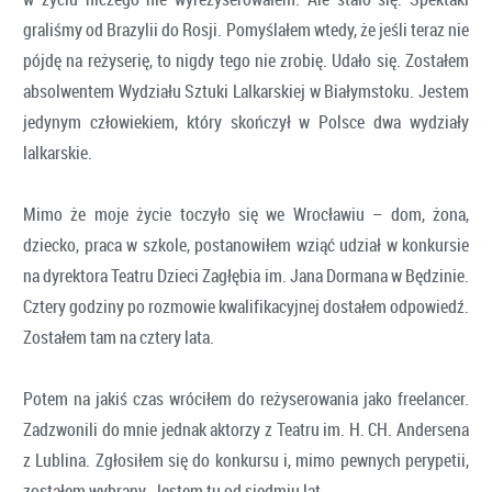
graliśmy od Brazylii do Rosji. Pomyślałem wtedy, że jeśli teraz nie
pójdę na reżyserię, to nigdy tego nie zrobię. Udało się. Zostałem
absolwentem Wydziału Sztuki Lalkarskiej w Białymstoku. Jestem
jedynym człowiekiem, który skończył w Polsce dwa wydziały
lalkarskie.
Mimo że moje życie toczyło się we Wrocławiu – dom, żona,
dziecko, praca w szkole, postanowiłem wziąć udział w konkursie
na dyrektora Teatru Dzieci Zagłębia im. Jana Dormana w Będzinie.
Cztery godziny po rozmowie kwalifikacyjnej dostałem odpowiedź.
Zostałem tam na cztery lata.
Potem na jakiś czas wróciłem do reżyserowania jako freelancer.
Zadzwonili do mnie jednak aktorzy z Teatru im. H. CH. Andersena
z Lublina. Zgłosiłem się do konkursu i, mimo pewnych perypetii,
zostałem wybrany. Jestem tu od siedmiu lat.