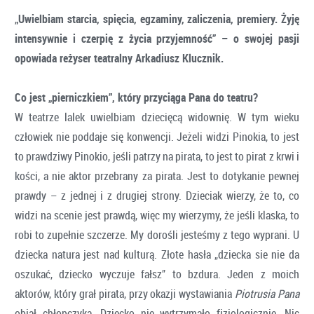
„Uwielbiam starcia, spięcia, egzaminy, zaliczenia, premiery. Żyję
intensywnie i czerpię z życia przyjemność” – o swojej pasji
opowiada reżyser teatralny Arkadiusz Klucznik.
Co jest „pierniczkiem”, który przyciąga Pana do teatru?
W teatrze lalek uwielbiam dziecięcą widownię. W tym wieku
człowiek nie poddaje się konwencji. Jeżeli widzi Pinokia, to jest
to prawdziwy Pinokio, jeśli patrzy na pirata, to jest to pirat z krwi i
kości, a nie aktor przebrany za pirata. Jest to dotykanie pewnej
prawdy – z jednej i z drugiej strony. Dzieciak wierzy, że to, co
widzi na scenie jest prawdą, więc my wierzymy, że jeśli klaska, to
robi to zupełnie szczerze. My dorośli jesteśmy z tego wyprani. U
dziecka natura jest nad kulturą. Złote hasła „dziecka sie nie da
oszukać, dziecko wyczuje fałsz” to bzdura. Jeden z moich
aktorów, który grał pirata, przy okazji wystawiania
Piotrusia Pana
objął chłopczyka. Dziecko nie wytrzymało fizjologicznie. Nic