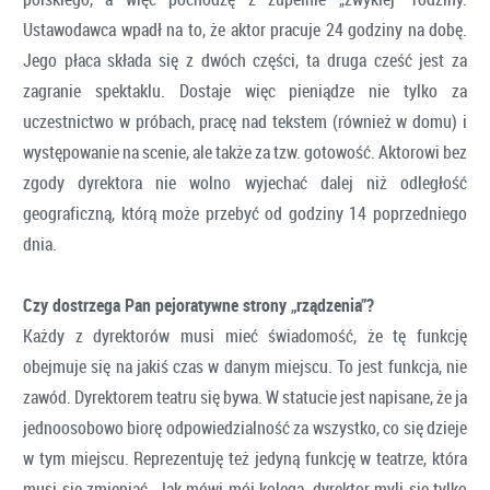
Ustawodawca wpadł na to, że aktor pracuje 24 godziny na dobę.
Jego płaca składa się z dwóch części, ta druga cześć jest za
zagranie spektaklu. Dostaje więc pieniądze nie tylko za
uczestnictwo w próbach, pracę nad tekstem (również w domu) i
występowanie na scenie, ale także za tzw. gotowość. Aktorowi bez
zgody dyrektora nie wolno wyjechać dalej niż odległość
geograficzną, którą może przebyć od godziny 14 poprzedniego
dnia.
Czy dostrzega Pan pejoratywne strony „rządzenia”?
Każdy z dyrektorów musi mieć świadomość, że tę funkcję
obejmuje się na jakiś czas w danym miejscu. To jest funkcja, nie
zawód. Dyrektorem teatru się bywa. W statucie jest napisane, że ja
jednoosobowo biorę odpowiedzialność za wszystko, co się dzieje
w tym miejscu. Reprezentuję też jedyną funkcję w teatrze, która
musi się zmieniać. Jak mówi mój kolega, dyrektor myli się tylko