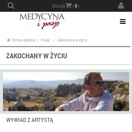
Actio
Koszyk
(
0
)
navig
Togg
navi
Strona główna
/
Pasje
/
Zakochany w życiu
ZAKOCHANY W ŻYCIU
WYWIAD Z ARTYSTĄ