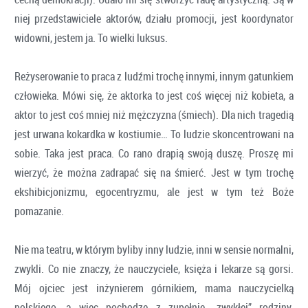
niej przedstawiciele aktorów, działu promocji, jest koordynator
widowni, jestem ja. To wielki luksus.
Reżyserowanie to praca z ludźmi trochę innymi, innym gatunkiem
człowieka. Mówi się, że aktorka to jest coś więcej niż kobieta, a
aktor to jest coś mniej niż mężczyzna (śmiech). Dla nich tragedią
jest urwana kokardka w kostiumie… To ludzie skoncentrowani na
sobie. Taka jest praca. Co rano drapią swoją duszę. Proszę mi
wierzyć, że można zadrapać się na śmierć. Jest w tym trochę
ekshibicjonizmu, egocentryzmu, ale jest w tym też Boże
pomazanie.
Nie ma teatru, w którym byliby inny ludzie, inni w sensie normalni,
zwykli. Co nie znaczy, że nauczyciele, księża i lekarze są gorsi.
Mój ojciec jest inżynierem górnikiem, mama nauczycielką
polskiego, a więc pochodzę z zupełnie „zwykłej” rodziny.