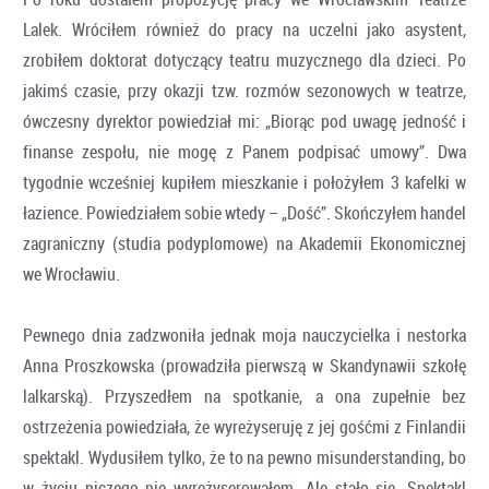
Lalek. Wróciłem również do pracy na uczelni jako asystent,
zrobiłem doktorat dotyczący teatru muzycznego dla dzieci. Po
jakimś czasie, przy okazji tzw. rozmów sezonowych w teatrze,
ówczesny dyrektor powiedział mi: „Biorąc pod uwagę jedność i
finanse zespołu, nie mogę z Panem podpisać umowy”. Dwa
tygodnie wcześniej kupiłem mieszkanie i położyłem 3 kafelki w
łazience. Powiedziałem sobie wtedy – „Dość”. Skończyłem handel
zagraniczny (studia podyplomowe) na Akademii Ekonomicznej
we Wrocławiu.
Pewnego dnia zadzwoniła jednak moja nauczycielka i nestorka
Anna Proszkowska (prowadziła pierwszą w Skandynawii szkołę
lalkarską). Przyszedłem na spotkanie, a ona zupełnie bez
ostrzeżenia powiedziała, że wyreżyseruję z jej gośćmi z Finlandii
spektakl. Wydusiłem tylko, że to na pewno misunderstanding, bo
w życiu niczego nie wyreżyserowałem. Ale stało się. Spektakl