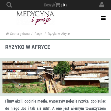
Actio
Koszyk
(
0
)
navig
Togg
navi
Strona główna
/
Pasje
/
Ryzyko w Afryce
RYZYKO W AFRYCE
Filmy akcji, ogólnie media, wypaczyły pojęcie ryzyka, dopisując
do niego „bo i tak się uda”. A ono jest wiernym towarzyszem