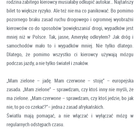
rodzina zabitego kierowcy musiałaby odkupić autokar… Najtańszy
bilet to większe ryzyko. Ale też nie ma co panikować. Bo pomimo
pozornego braku zasad ruchu drogowego i ogromnej wyobraźni
kierowców co do sposobów ‘powiększania’ drogi, wypadków jest
mniej niż w Polsce. Tak, jasne, Amerykę odkryłem? Jak dróg i
samochodów mało to i wypadków mniej. Nie tylko dlatego.
Dlatego, że pomimo wszystko ci kierowcy używają mózgu
podczas jazdy, a nie tylko świateł i znaków.
„Mam zielone – jadę. Mam czerwone – stoję” – europejska
zasada. „Mam zielone” – sprawdzam, czy ktoś inny nie myśli, że
ma zielone. „Mam czerwone – sprawdzam, czy ktoś jedzie, bo jak
nie, to po co czekać?”– jedna z zasad afrykańskich.
Światła mają pomagać, a nie włączać i wyłączać mózg w
regularnych odstępach czasu.