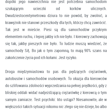
dopóki jego nawierzchnia nie jest potrzebna samochodom
szukającym ucieczki od korków ulicznych.
Dwudziestocentymetrowa dziura to nie powód, by zwolnić, a
krawężnik nie stanowi przeszkody dla tych, którzy chcą zawrócić.
Tak jest w mieście. Piesi są dla samochodów przykrym
elementem ruchu, i lepiej jakby ich nie było. I kierowcy zachowują
się tak, jakby pieszych nie było. To ludzie muszą wiedzieć, że
samochody SĄ. Bo jak o tym zapomną, to mają 90% szans na
zakończenie życia pod ich kołami. Jest ryzyko.
Droga międzymiastowa to pas dla pędzących ciężarówek,
autobusów i samochodów osobowych. To okazja dla kierowców
do szlifowania zdolności wyprzedzania na pełnej prędkości, gdy z
bliskiej oddali widać nadjeżdżającą ciężarówkę z kierowcą o tym
samym zamiarze. Test psychiki: kto ustąpi? Niesamowite, ale w
większości takich sytuacji nikomu nic złego się nie dzieje, bo albo