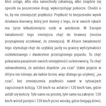
ktoś ustąpi, albo oba samochody zahamują, albo znajdzie się
sposób na poszerzenie drogi, wykorzystując pobocze. Chodzi o
to, by nie zmniejszyć prędkości. Prędkość to bezpośredni wynik
działania kierowcy, który jest dumny z tego, że w swoich rękach
ma życie kilkudziesięciu osób w autobusie. W Europie
świadomość tego zmniejsza chęć do brawury (można
przynajmniej oczekiwać, że zmniejsza). W Afryce świadomość
tego stymuluje chęć do szybkiej jazdy na granicy wytrzymałości
rozklekotanego i dwukrotnie przeciążonego pojazdu. To chęć
pokazania pasażerom swoich umiejętności za kierownicą. To chęć
udowodnienia, że autobus dojedzie „na czas” (takie pojęcie w
Afryce nie istnieje, ale ładnie brzmi, więc dlatego go użyłem); „na
czas”, bez zmniejszenia prędkości nawet w sytuacjach
zagrożonych kolizją. 120 km/h na asfalcie i 120 km/h tam, gdzie
asfalt się kończy. Tyle samo na prostej, tyle samo na zakręcie. 120
km/h wśród pustyni i 120 km/h przez wioskę, gdzie biegają dzieci,