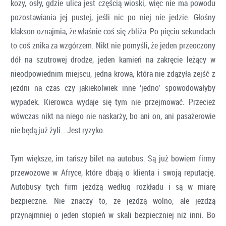
kozy, osły, gdzie ulica jest częścią wioski, więc nie ma powodu
pozostawiania jej pustej, jeśli nic po niej nie jedzie. Głośny
klakson oznajmia, że właśnie coś się zbliża. Po pięciu sekundach
to coś znika za wzgórzem. Nikt nie pomyśli, że jeden przeoczony
dół na szutrowej drodze, jeden kamień na zakręcie leżący w
nieodpowiednim miejscu, jedna krowa, która nie zdążyła zejść z
jezdni na czas czy jakiekolwiek inne ‘jedno’ spowodowałyby
wypadek. Kierowca wydaje się tym nie przejmować. Przecież
wówczas nikt na niego nie naskarży, bo ani on, ani pasażerowie
nie będą już żyli… Jest ryzyko.
Tym większe, im tańszy bilet na autobus. Są już bowiem firmy
przewozowe w Afryce, które dbają o klienta i swoją reputację.
Autobusy tych firm jeżdżą według rozkładu i są w miarę
bezpieczne. Nie znaczy to, że jeżdżą wolno, ale jeżdżą
przynajmniej o jeden stopień w skali bezpieczniej niż inni. Bo