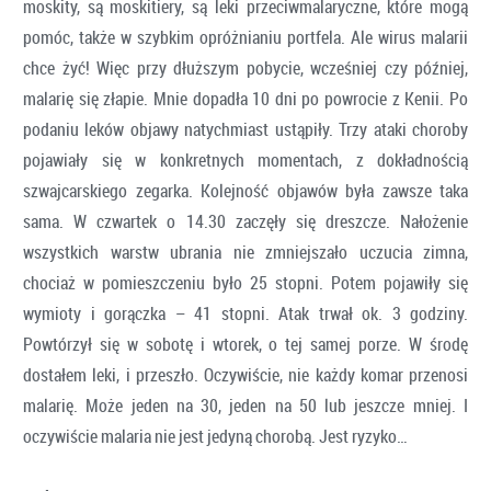
moskity, są moskitiery, są leki przeciwmalaryczne, które mogą
pomóc, także w szybkim opróżnianiu portfela. Ale wirus malarii
chce żyć! Więc przy dłuższym pobycie, wcześniej czy później,
malarię się złapie. Mnie dopadła 10 dni po powrocie z Kenii. Po
podaniu leków objawy natychmiast ustąpiły. Trzy ataki choroby
pojawiały się w konkretnych momentach, z dokładnością
szwajcarskiego zegarka. Kolejność objawów była zawsze taka
sama. W czwartek o 14.30 zaczęły się dreszcze. Nałożenie
wszystkich warstw ubrania nie zmniejszało uczucia zimna,
chociaż w pomieszczeniu było 25 stopni. Potem pojawiły się
wymioty i gorączka – 41 stopni. Atak trwał ok. 3 godziny.
Powtórzył się w sobotę i wtorek, o tej samej porze. W środę
dostałem leki, i przeszło. Oczywiście, nie każdy komar przenosi
malarię. Może jeden na 30, jeden na 50 lub jeszcze mniej. I
oczywiście malaria nie jest jedyną chorobą. Jest ryzyko…