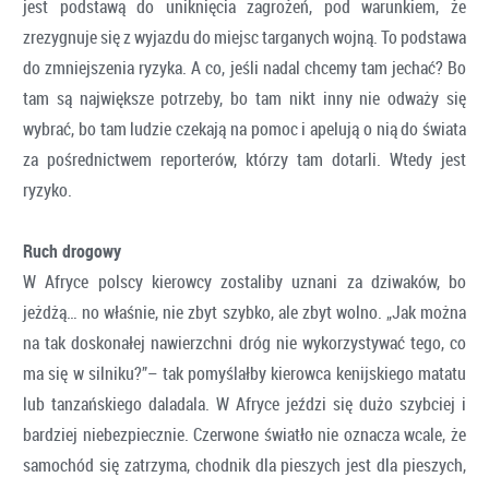
jest podstawą do uniknięcia zagrożeń, pod warunkiem, że
zrezygnuje się z wyjazdu do miejsc targanych wojną. To podstawa
do zmniejszenia ryzyka. A co, jeśli nadal chcemy tam jechać? Bo
tam są największe potrzeby, bo tam nikt inny nie odważy się
wybrać, bo tam ludzie czekają na pomoc i apelują o nią do świata
za pośrednictwem reporterów, którzy tam dotarli. Wtedy jest
ryzyko.
Ruch drogowy
W Afryce polscy kierowcy zostaliby uznani za dziwaków, bo
jeżdżą… no właśnie, nie zbyt szybko, ale zbyt wolno. „Jak można
na tak doskonałej nawierzchni dróg nie wykorzystywać tego, co
ma się w silniku?”– tak pomyślałby kierowca kenijskiego matatu
lub tanzańskiego daladala. W Afryce jeździ się dużo szybciej i
bardziej niebezpiecznie. Czerwone światło nie oznacza wcale, że
samochód się zatrzyma, chodnik dla pieszych jest dla pieszych,