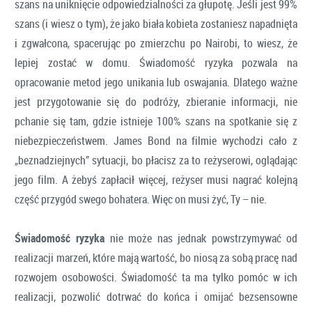
szans na uniknięcie odpowiedzialności za głupotę. Jeśli jest 99%
szans (i wiesz o tym), że jako biała kobieta zostaniesz napadnięta
i zgwałcona, spacerując po zmierzchu po Nairobi, to wiesz, że
lepiej zostać w domu. Świadomość ryzyka pozwala na
opracowanie metod jego unikania lub oswajania. Dlatego ważne
jest przygotowanie się do podróży, zbieranie informacji, nie
pchanie się tam, gdzie istnieje 100% szans na spotkanie się z
niebezpieczeństwem. James Bond na filmie wychodzi cało z
„beznadziejnych” sytuacji, bo płacisz za to reżyserowi, oglądając
jego film. A żebyś zapłacił więcej, reżyser musi nagrać kolejną
część przygód swego bohatera. Więc on musi żyć, Ty – nie.
Świadomość ryzyka
nie może nas jednak powstrzymywać od
realizacji marzeń, które mają wartość, bo niosą za sobą pracę nad
rozwojem osobowości. Świadomość ta ma tylko pomóc w ich
realizacji, pozwolić dotrwać do końca i omijać bezsensowne