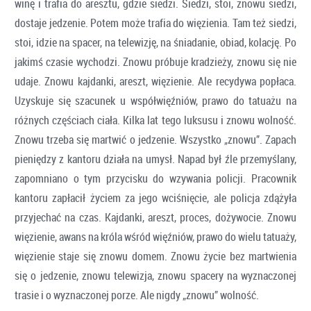
winę i trafia do aresztu, gdzie siedzi. Siedzi, stoi, znowu siedzi,
dostaje jedzenie. Potem może trafia do więzienia. Tam też siedzi,
stoi, idzie na spacer, na telewizję, na śniadanie, obiad, kolację. Po
jakimś czasie wychodzi. Znowu próbuje kradzieży, znowu się nie
udaje. Znowu kajdanki, areszt, więzienie. Ale recydywa popłaca.
Uzyskuje się szacunek u współwięźniów, prawo do tatuażu na
różnych częściach ciała. Kilka lat tego luksusu i znowu wolność.
Znowu trzeba się martwić o jedzenie. Wszystko „znowu”. Zapach
pieniędzy z kantoru działa na umysł. Napad był źle przemyślany,
zapomniano o tym przycisku do wzywania policji. Pracownik
kantoru zapłacił życiem za jego wciśnięcie, ale policja zdążyła
przyjechać na czas. Kajdanki, areszt, proces, dożywocie. Znowu
więzienie, awans na króla wśród więźniów, prawo do wielu tatuaży,
więzienie staje się znowu domem. Znowu życie bez martwienia
się o jedzenie, znowu telewizja, znowu spacery na wyznaczonej
trasie i o wyznaczonej porze. Ale nigdy „znowu” wolność.