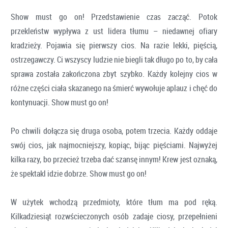
Show must go on! Przedstawienie czas zacząć. Potok
przekleństw wypływa z ust lidera tłumu – niedawnej ofiary
kradzieży. Pojawia się pierwszy cios. Na razie lekki, pięścią,
ostrzegawczy. Ci wszyscy ludzie nie biegli tak długo po to, by cała
sprawa została zakończona zbyt szybko. Każdy kolejny cios w
różne części ciała skazanego na śmierć wywołuje aplauz i chęć do
kontynuacji. Show must go on!
Po chwili dołącza się druga osoba, potem trzecia. Każdy oddaje
swój cios, jak najmocniejszy, kopiąc, bijąc pięściami. Najwyżej
kilka razy, bo przecież trzeba dać szansę innym! Krew jest oznaką,
że spektakl idzie dobrze. Show must go on!
W użytek wchodzą przedmioty, które tłum ma pod ręką.
Kilkadziesiąt rozwścieczonych osób zadaje ciosy, przepełnieni