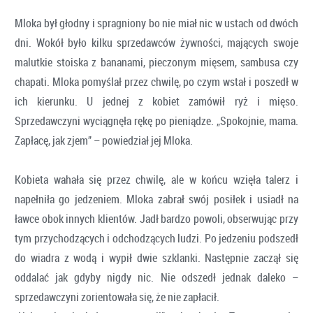
Mloka był głodny i spragniony bo nie miał nic w ustach od dwóch
dni. Wokół było kilku sprzedawców żywności, mających swoje
malutkie stoiska z bananami, pieczonym mięsem, sambusa czy
chapati. Mloka pomyślał przez chwilę, po czym wstał i poszedł w
ich kierunku. U jednej z kobiet zamówił ryż i mięso.
Sprzedawczyni wyciągnęła rękę po pieniądze. „Spokojnie, mama.
Zapłacę, jak zjem” – powiedział jej Mloka.
Kobieta wahała się przez chwilę, ale w końcu wzięła talerz i
napełniła go jedzeniem. Mloka zabrał swój posiłek i usiadł na
ławce obok innych klientów. Jadł bardzo powoli, obserwując przy
tym przychodzących i odchodzących ludzi. Po jedzeniu podszedł
do wiadra z wodą i wypił dwie szklanki. Następnie zaczął się
oddalać jak gdyby nigdy nic. Nie odszedł jednak daleko –
sprzedawczyni zorientowała się, że nie zapłacił.