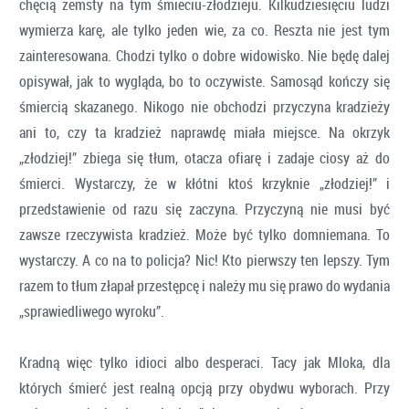
chęcią zemsty na tym śmieciu-złodzieju. Kilkudziesięciu ludzi
wymierza karę, ale tylko jeden wie, za co. Reszta nie jest tym
zainteresowana. Chodzi tylko o dobre widowisko. Nie będę dalej
opisywał, jak to wygląda, bo to oczywiste. Samosąd kończy się
śmiercią skazanego. Nikogo nie obchodzi przyczyna kradzieży
ani to, czy ta kradzież naprawdę miała miejsce. Na okrzyk
„złodziej!” zbiega się tłum, otacza ofiarę i zadaje ciosy aż do
śmierci. Wystarczy, że w kłótni ktoś krzyknie „złodziej!” i
przedstawienie od razu się zaczyna. Przyczyną nie musi być
zawsze rzeczywista kradzież. Może być tylko domniemana. To
wystarczy. A co na to policja? Nic! Kto pierwszy ten lepszy. Tym
razem to tłum złapał przestępcę i należy mu się prawo do wydania
„sprawiedliwego wyroku”.
Kradną więc tylko idioci albo desperaci. Tacy jak Mloka, dla
których śmierć jest realną opcją przy obydwu wyborach. Przy