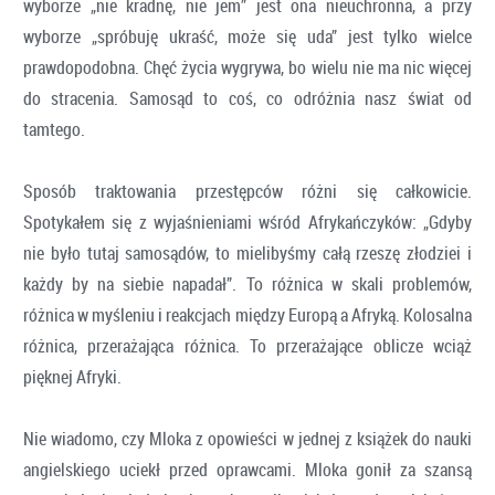
wyborze „nie kradnę, nie jem” jest ona nieuchronna, a przy
wyborze „spróbuję ukraść, może się uda” jest tylko wielce
prawdopodobna. Chęć życia wygrywa, bo wielu nie ma nic więcej
do stracenia. Samosąd to coś, co odróżnia nasz świat od
tamtego.
Sposób traktowania przestępców różni się całkowicie.
Spotykałem się z wyjaśnieniami wśród Afrykańczyków: „Gdyby
nie było tutaj samosądów, to mielibyśmy całą rzeszę złodziei i
każdy by na siebie napadał”. To różnica w skali problemów,
różnica w myśleniu i reakcjach między Europą a Afryką. Kolosalna
różnica, przerażająca różnica. To przerażające oblicze wciąż
pięknej Afryki.
Nie wiadomo, czy Mloka z opowieści w jednej z książek do nauki
angielskiego uciekł przed oprawcami. Mloka gonił za szansą