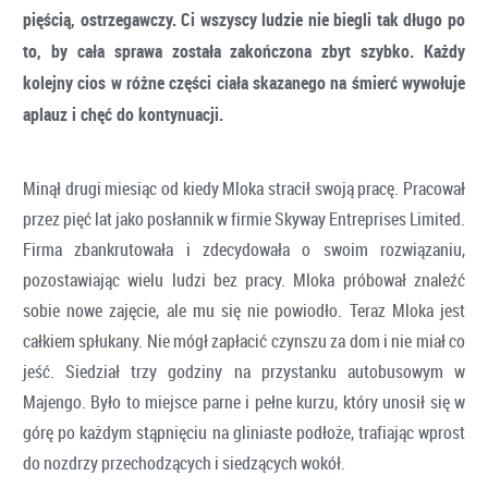
pięścią, ostrzegawczy. Ci wszyscy ludzie nie biegli tak długo po
to, by cała sprawa została zakończona zbyt szybko. Każdy
kolejny cios w różne części ciała skazanego na śmierć wywołuje
aplauz i chęć do kontynuacji.
Minął drugi miesiąc od kiedy Mloka stracił swoją pracę. Pracował
przez pięć lat jako posłannik w firmie Skyway Entreprises Limited.
Firma zbankrutowała i zdecydowała o swoim rozwiązaniu,
pozostawiając wielu ludzi bez pracy. Mloka próbował znaleźć
sobie nowe zajęcie, ale mu się nie powiodło. Teraz Mloka jest
całkiem spłukany. Nie mógł zapłacić czynszu za dom i nie miał co
jeść. Siedział trzy godziny na przystanku autobusowym w
Majengo. Było to miejsce parne i pełne kurzu, który unosił się w
górę po każdym stąpnięciu na gliniaste podłoże, trafiając wprost
do nozdrzy przechodzących i siedzących wokół.