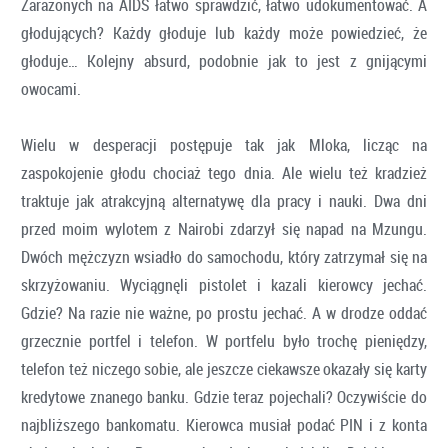
Zarażonych na AIDS łatwo sprawdzić, łatwo udokumentować. A
głodujących? Każdy głoduje lub każdy może powiedzieć, że
głoduje… Kolejny absurd, podobnie jak to jest z gnijącymi
owocami.
Wielu w desperacji postępuje tak jak Mloka, licząc na
zaspokojenie głodu chociaż tego dnia. Ale wielu też kradzież
traktuje jak atrakcyjną alternatywę dla pracy i nauki. Dwa dni
przed moim wylotem z Nairobi zdarzył się napad na Mzungu.
Dwóch mężczyzn wsiadło do samochodu, który zatrzymał się na
skrzyżowaniu. Wyciągnęli pistolet i kazali kierowcy jechać.
Gdzie? Na razie nie ważne, po prostu jechać. A w drodze oddać
grzecznie portfel i telefon. W portfelu było trochę pieniędzy,
telefon też niczego sobie, ale jeszcze ciekawsze okazały się karty
kredytowe znanego banku. Gdzie teraz pojechali? Oczywiście do
najbliższego bankomatu. Kierowca musiał podać PIN i z konta