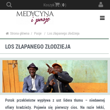
Actio
Koszyk
(
0
)
navig
Togg
navi
Strona główna
/
Pasje
/
Los złapanego złodzieja
LOS ZŁAPANEGO ZŁODZIEJA
Potok przekleństw wypływa z ust lidera tłumu – niedawnej
ofiary kradzieży. Pojawia się pierwszy cios. Na razie lekki,