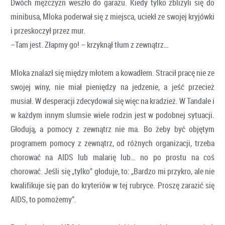
Dwóch mężczyzn weszło do garażu. Kiedy tylko zbliżyli się do
minibusa, Mloka poderwał się z miejsca, uciekł ze swojej kryjówki
i przeskoczył przez mur.
–Tam jest. Złapmy go! – krzyknął tłum z zewnątrz…
Mloka znalazł się między młotem a kowadłem. Stracił pracę nie ze
swojej winy, nie miał pieniędzy na jedzenie, a jeść przecież
musiał. W desperacji zdecydował się więc na kradzież. W Tandale i
w każdym innym slumsie wiele rodzin jest w podobnej sytuacji.
Głodują, a pomocy z zewnątrz nie ma. Bo żeby być objętym
programem pomocy z zewnątrz, od różnych organizacji, trzeba
chorować na AIDS lub malarię lub… no po prostu na coś
chorować. Jeśli się „tylko” głoduje, to: „Bardzo mi przykro, ale nie
kwalifikuje się pan do kryteriów w tej rubryce. Proszę zarazić się
AIDS, to pomożemy”.