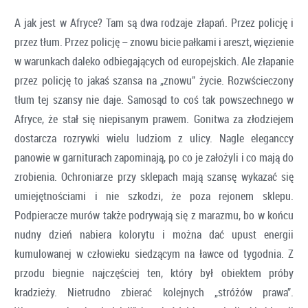
A jak jest w Afryce? Tam są dwa rodzaje złapań. Przez policję i
przez tłum. Przez policję – znowu bicie pałkami i areszt, więzienie
w warunkach daleko odbiegających od europejskich. Ale złapanie
przez policję to jakaś szansa na „znowu” życie. Rozwścieczony
tłum tej szansy nie daje. Samosąd to coś tak powszechnego w
Afryce, że stał się niepisanym prawem. Gonitwa za złodziejem
dostarcza rozrywki wielu ludziom z ulicy. Nagle eleganccy
panowie w garniturach zapominają, po co je założyli i co mają do
zrobienia. Ochroniarze przy sklepach mają szansę wykazać się
umiejętnościami i nie szkodzi, że poza rejonem sklepu.
Podpieracze murów także podrywają się z marazmu, bo w końcu
nudny dzień nabiera kolorytu i można dać upust energii
kumulowanej w człowieku siedzącym na ławce od tygodnia. Z
przodu biegnie najczęściej ten, który był obiektem próby
kradzieży. Nietrudno zbierać kolejnych „stróżów prawa”.