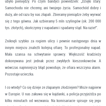
ubyło pieniędzy. Po czym bandyci powiedzieli: „Dzięki stary.
Samochodu nie chcemy, ani twojego życia. Samochód dobry i
duży, ale od razu by nas złapali. Zbieramy pieniądze żeby wyrwać
się z tego gówna. Jak uzbieramy 5 mln szylingów (ok. 200 000
tys. złotych), skończymy z napadami i spadamy stąd. Na razie!”.
Zniknęli szybko za rogiem ulicy i pewnie następnego dnia w
innym miejscu znaleźli kolejną ofiarę. To profesjonalny napad.
Mała szansa na schwytanie sprawcy. Większość kradzieży
dokonywana jest jednak przez zwykłych kieszonkowców. A
wówczas najmniejszy błąd powoduje, że ofiara wszczyna alarm.
Pozostaje ucieczka.
I co wtedy? Co się dzieje ze złapanym złodziejem? Może najpierw
w Europie. U nas zakuwa się w kajdanki, a policja przyjeżdża po
kilku minutach od wezwania. Na komisariacie spisuje się jego