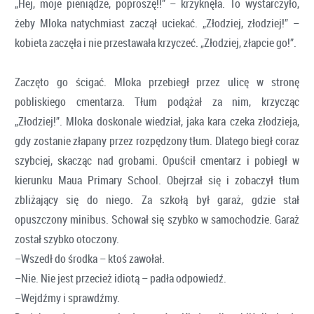
„Hej, moje pieniądze, poproszę!!” – krzyknęła. To wystarczyło,
żeby Mloka natychmiast zaczął uciekać. „Złodziej, złodziej!” –
kobieta zaczęła i nie przestawała krzyczeć. „Złodziej, złapcie go!”.
Zaczęto go ścigać. Mloka przebiegł przez ulicę w stronę
pobliskiego cmentarza. Tłum podążał za nim, krzycząc
„Złodziej!”. Mloka doskonale wiedział, jaka kara czeka złodzieja,
gdy zostanie złapany przez rozpędzony tłum. Dlatego biegł coraz
szybciej, skacząc nad grobami. Opuścił cmentarz i pobiegł w
kierunku Maua Primary School. Obejrzał się i zobaczył tłum
zbliżający się do niego. Za szkołą był garaż, gdzie stał
opuszczony minibus. Schował się szybko w samochodzie. Garaż
został szybko otoczony.
–Wszedł do środka – ktoś zawołał.
–Nie. Nie jest przecież idiotą – padła odpowiedź.
–Wejdźmy i sprawdźmy.