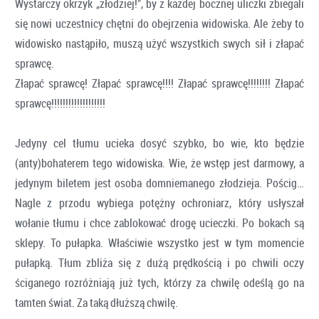
Wystarczy okrzyk „złodziej!”, by z każdej bocznej uliczki zbiegali
się nowi uczestnicy chętni do obejrzenia widowiska. Ale żeby to
widowisko nastąpiło, muszą użyć wszystkich swych sił i złapać
sprawcę.
Złapać sprawcę! Złapać sprawcę!!!! Złapać sprawcę!!!!!!!! Złapać
sprawcę!!!!!!!!!!!!!!!!!!!
Jedyny cel tłumu ucieka dosyć szybko, bo wie, kto będzie
(anty)bohaterem tego widowiska. Wie, że wstęp jest darmowy, a
jedynym biletem jest osoba domniemanego złodzieja. Pościg…
Nagle z przodu wybiega potężny ochroniarz, który usłyszał
wołanie tłumu i chce zablokować drogę ucieczki. Po bokach są
sklepy. To pułapka. Właściwie wszystko jest w tym momencie
pułapką. Tłum zbliża się z dużą prędkością i po chwili oczy
ściganego rozróżniają już tych, którzy za chwilę odeślą go na
tamten świat. Za taką dłuższą chwilę.