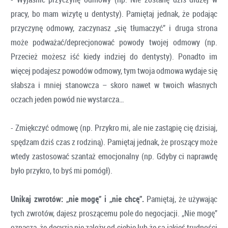
pracy, bo mam wizytę u dentysty). Pamiętaj jednak, że podając
przyczynę odmowy, zaczynasz „się tłumaczyć” i druga strona
może podważać/deprecjonować powody twojej odmowy (np.
Przecież możesz iść kiedy indziej do dentysty). Ponadto im
więcej podajesz powodów odmowy, tym twoja odmowa wydaje się
słabsza i mniej stanowcza – skoro nawet w twoich własnych
oczach jeden powód nie wystarcza…
- Zmiękczyć odmowę (np. Przykro mi, ale nie zastąpię cię dzisiaj,
spędzam dziś czas z rodziną). Pamiętaj jednak, że proszący może
wtedy zastosować szantaż emocjonalny (np. Gdyby ci naprawdę
było przykro, to byś mi pomógł).
Unikaj zwrotów: „nie mogę” i „nie chcę”.
Pamiętaj, że używając
tych zwrotów, dajesz proszącemu pole do negocjacji. „Nie mogę”
oznacza, że decyzja nie zależy od ciebie lub że są jakieś trudności