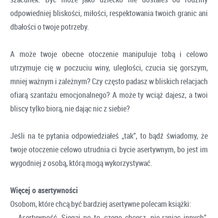
odpowiedniej bliskości, miłości, respektowania twoich granic ani
dbałości o twoje potrzeby.
A może twoje obecne otoczenie manipuluje tobą i celowo
utrzymuje cię w poczuciu winy, uległości, czucia się gorszym,
mniej ważnym i zależnym? Czy często padasz w bliskich relacjach
ofiarą szantażu emocjonalnego? A może ty wciąż dajesz, a twoi
bliscy tylko biorą, nie dając nic z siebie?
Jeśli na te pytania odpowiedziałeś „tak”, to bądź świadomy, że
twoje otoczenie celowo utrudnia ci bycie asertywnym, bo jest im
wygodniej z osobą, którą mogą wykorzystywać.
Więcej o asertywności
Osobom, które chcą być bardziej asertywne polecam książki:
- „Asertywność. Sięgaj po to, czego chcesz, nie raniąc innych”,