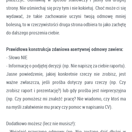
strony. Nie uśmiechaj się przy tym i nie kokietuj. Choć może ci się
wydawać, że takie zachowanie uczyni twoją odmowę mniej
bolesną, to w rzeczywistości druga strona odbiera to jako zachętę
do dalszego proszenia ciebie.
Prawidłowa konstrukcja zdaniowa asertywnej odmowy zawiera:
- Słowo NIE
- Informację o podjętej decyzji (np. Nie napiszę za ciebie raportu).
Jasne powiedzenie, jakiej konkretnie rzeczy nie zrobisz, jest
ważne zwłaszcza, jeśli prośba dotyczy paru rzeczy (np. Czy
zrobisz raport i prezentację?) lub gdy prośba jest nieprecyzyjna
(np. Czy pomożesz mi znaleźć pracę? Nie wiadomo, czy ktoś ma
na myśli załatwienie mu pracy czy pomoc w napisaniu CV).
Dodatkowo możesz (lecz nie musisz!):
- Wyjaśnić przyczynę odmowy (np. Nie zostanę dziś dłużej w