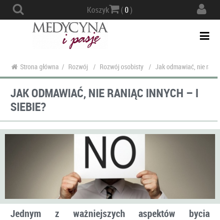
Actio
Koszyk
(
0
)
navig
Togg
navi
Strona główna
/
Rozwój
/
Rozwój osobisty
/
Jak odmawiać, nie raniąc
JAK ODMAWIAĆ, NIE RANIĄC INNYCH – I
SIEBIE?
Jednym z ważniejszych aspektów bycia