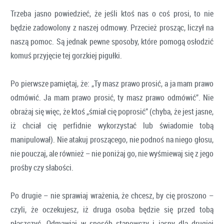
Trzeba jasno powiedzieć, że jeśli ktoś nas o coś prosi, to nie
będzie zadowolony z naszej odmowy. Przecież prosząc, liczył na
naszą pomoc. Są jednak pewne sposoby, które pomogą osłodzić
komuś przyjęcie tej gorzkiej pigułki.
Po pierwsze pamiętaj, że: „Ty masz prawo prosić, a ja mam prawo
odmówić. Ja mam prawo prosić, ty masz prawo odmówić”. Nie
obrażaj się więc, że ktoś „śmiał cię poprosić” (chyba, że jest jasne,
iż chciał cię perfidnie wykorzystać lub świadomie tobą
manipulował). Nie atakuj proszącego, nie podnoś na niego głosu,
nie pouczaj, ale również – nie poniżaj go, nie wyśmiewaj się z jego
prośby czy słabości.
Po drugie – nie sprawiaj wrażenia, że chcesz, by cię proszono –
czyli, że oczekujesz, iż druga osoba będzie się przed tobą
płaszczyć. Odmawiaj w sposób stanowczy i jasny dla drugiej