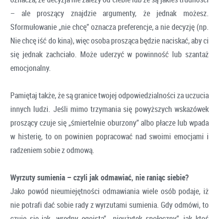
– ale proszący znajdzie argumenty, że jednak możesz.
Sformułowanie „nie chcę” oznacza preferencje, a nie decyzję (np.
Nie chcę iść do kina), więc osoba prosząca będzie naciskać, aby ci
się jednak zachciało. Może uderzyć w powinność lub szantaż
emocjonalny.
Pamiętaj także, że są granice twojej odpowiedzialności za uczucia
innych ludzi. Jeśli mimo trzymania się powyższych wskazówek
proszący czuje się „śmiertelnie oburzony” albo płacze lub wpada
w histerię, to on powinien popracować nad swoimi emocjami i
radzeniem sobie z odmową.
Wyrzuty sumienia – czyli jak odmawiać, nie raniąc siebie?
Jako powód nieumiejętności odmawiania wiele osób podaje, iż
nie potrafi dać sobie rady z wyrzutami sumienia. Gdy odmówi, to
czuje się jak „wredny egoista”, „nieużytek społeczny”, jak ktoś