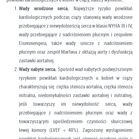
Wady wrodzone serca.
Najwyższe ryzyko powikłań
kardiologicznych podczas ciąży stanowią wady wrodzone
przebiegające z niewydolnością serca w klasie NYHA III i IV,
wady przebiegające z nadciśnieniem płucnym i zespołem
Eisenmengera, także wady sinicze z nadciśnieniem
płucnym oraz zespół Marfana z ektazją aorty i dysfunkcją
zastawki aortalnej.
Wady nabyte serca.
Spośród wad nabytych podwyższonym
ryzykiem powikłań kardiologicznych u kobiet w ciąży
charakteryzują się: ciężka stenoza aortalna, ciężka stenoza
mitralna, niedomykalności zastawki aortalnej i mitralnej,
jeśli towarzyszy im niewydolność serca, wady
przebiegające z nadciśnieniem płucnym oraz wady z
towarzyszącym upośledzeniem czynności skurczowej
lewej komory (LVEF < 40%). Zagrożony wystąpieniem
powikłań kardiologicznych jest również przebieg ciąży u