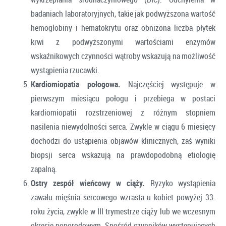
badaniach laboratoryjnych, takie jak podwyższona wartość
hemoglobiny i hematokrytu oraz obniżona liczba płytek
krwi z podwyższonymi wartościami enzymów
wskaźnikowych czynności wątroby wskazują na możliwość
wystąpienia rzucawki.
Kardiomiopatia połogowa.
Najczęściej występuje w
pierwszym miesiącu połogu i przebiega w postaci
kardiomiopatii rozstrzeniowej z różnym stopniem
nasilenia niewydolności serca. Zwykle w ciągu 6 miesięcy
dochodzi do ustąpienia objawów klinicznych, zaś wyniki
biopsji serca wskazują na prawdopodobną etiologię
zapalną.
Ostry zespół wieńcowy w ciąży.
Ryzyko wystąpienia
zawału mięśnia sercowego wzrasta u kobiet powyżej 33.
roku życia, zwykle w III trymestrze ciąży lub we wczesnym
okresie poporodowym. Spośród czynników występujących