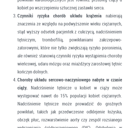
kobiet po wszczepieniu sztucznej zastawki serca.
Czynniki ryzyka chorób układu krążenia
nabierają
znaczenia ze względu na podwyższenie wieku ciężarnych,
stąd wyższy odsetek pacjentek z cukrzycą, nadciśnieniem
tętniczym, tromboﬁlią, powikłaniami zakrzepowo-
zatorowymi, które nie tylko zwiększają ryzyko poronienia,
ale również stanowią czynniki ryzyka wystąpienia choroby
wieńcowej, udaru mózgu oraz miażdżycy zarostowej tętnic
kończyn dolnych.
Choroby układu sercowo-naczyniowego nabyte w czasie
ciąży.
Nadciśnienie tętnicze u kobiet w ciąży może
występować nawet do 15% populacji kobiet ciężarnych.
Nadciśnienie tętnicze może prowadzić do groźnych
powikłań
,
takich jak przedwczesne odklejenie łożyska,
obrzęk płuc, rozwarstwienie aorty czy zespół rozsianego
wykrzepiania śródnaczyniowego (DIC). Odchylenia w