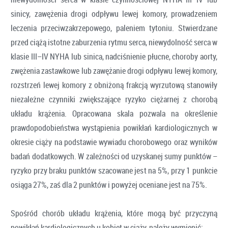
sinicy, zawężenia drogi odpływu lewej komory, prowadzeniem
leczenia przeciwzakrzepowego, paleniem tytoniu. Stwierdzane
przed ciążą istotne zaburzenia rytmu serca, niewydolność serca w
klasie III–IV NYHA lub sinica, nadciśnienie płucne, choroby aorty,
zwężenia zastawkowe lub zawężanie drogi odpływu lewej komory,
rozstrzeń lewej komory z obniżoną frakcją wyrzutową stanowiły
niezależne czynniki zwiększające ryzyko ciężarnej z chorobą
układu krążenia. Opracowana skala pozwala na określenie
prawdopodobieństwa wystąpienia powikłań kardiologicznych w
okresie ciąży na podstawie wywiadu chorobowego oraz wyników
badań dodatkowych. W zależności od uzyskanej sumy punktów –
ryzyko przy braku punktów szacowane jest na 5%, przy 1 punkcie
osiąga 27%, zaś dla 2 punktów i powyżej oceniane jest na 75%.
Spośród chorób układu krążenia, które mogą być przyczyną
powikłań kardiologicznych u kobiet w ciąży, należy wymienić: