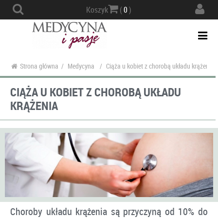
Actio
Koszyk
(
0
)
navig
Togg
navi
Strona główna
/
Medycyna
/
Ciąża u kobiet z chorobą układu krążenia
CIĄŻA U KOBIET Z CHOROBĄ UKŁADU
KRĄŻENIA
Choroby układu krążenia są przyczyną od 10% do