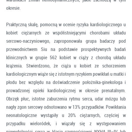
okresie.
Praktyczną skalę, pomocną w ocenie ryzyka kardiologicznego u
kobiet ciężarnych ze współistniejącymi chorobami układu
sercowo-naczyniowego, zaproponowała grupa badaczy pod
przewodnictwem Siu na podstawie prospektywnych badań
klinicznych w grupie 562 kobiet w ciąży z chorobą układu
krążenia. Stwierdzono, że ciąża u kobiet ze schorzeniem
kardiologicznym wiąże się z istotnym ryzykiem powikłań u matki i
płodu bez względu na doświadczenie położnika-ginekologa i
prowadzonej opieki kardiologicznej w okresie prenatalnym.
Obrzęk płuc, istotne zaburzenia rytmu serca, udar mózgu lub
nagły zgon sercowy odnotowano w 13% przypadków. Powikłania
neonatologiczne wystąpiły u 20% ciężarnych, częściej w
przypadku wieloródek, i wiązały się z występowaniem
niewydolności serca w klasie czynnościowej NYHA III–IV lub