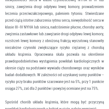
sinicy, zawężenia drogi odpływu lewej komory, prowadzeniem
leczenia przeciwzakrzepowego, paleniem tytoniu. Stwierdzane
przed ciążą istotne zaburzenia rytmu serca, niewydolność serca w
klasie III–IV NYHA lub sinica, nadciśnienie płucne, choroby aorty,
zwężenia zastawkowe lub zawężanie drogi odpływu lewej komory,
rozstrzeń lewej komory z obniżoną frakcją wyrzutową stanowiły
niezależne czynniki zwiększające ryzyko ciężarnej z chorobą
układu krążenia. Opracowana skala pozwala na określenie
prawdopodobieństwa wystąpienia powikłań kardiologicznych w
okresie ciąży na podstawie wywiadu chorobowego oraz wyników
badań dodatkowych. W zależności od uzyskanej sumy punktów –
ryzyko przy braku punktów szacowane jest na 5%, przy 1 punkcie
osiąga 27%, zaś dla 2 punktów i powyżej oceniane jest na 75%.
Spośród chorób układu krążenia, które mogą być przyczyną
powikłań kardiologicznych u kobiet w ciąży, należy wymienić: