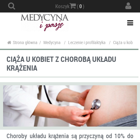
Actio
Koszyk
(
0
)
navig
Togg
navi
Strona główna
/
Medycyna
/
Leczenie i profilaktyka
/
Ciąża u kobiet 
CIĄŻA U KOBIET Z CHOROBĄ UKŁADU
KRĄŻENIA
Choroby układu krążenia są przyczyną od 10% do