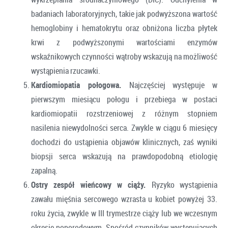
badaniach laboratoryjnych, takie jak podwyższona wartość
hemoglobiny i hematokrytu oraz obniżona liczba płytek
krwi z podwyższonymi wartościami enzymów
wskaźnikowych czynności wątroby wskazują na możliwość
wystąpienia rzucawki.
Kardiomiopatia połogowa.
Najczęściej występuje w
pierwszym miesiącu połogu i przebiega w postaci
kardiomiopatii rozstrzeniowej z różnym stopniem
nasilenia niewydolności serca. Zwykle w ciągu 6 miesięcy
dochodzi do ustąpienia objawów klinicznych, zaś wyniki
biopsji serca wskazują na prawdopodobną etiologię
zapalną.
Ostry zespół wieńcowy w ciąży.
Ryzyko wystąpienia
zawału mięśnia sercowego wzrasta u kobiet powyżej 33.
roku życia, zwykle w III trymestrze ciąży lub we wczesnym
okresie poporodowym. Spośród czynników występujących