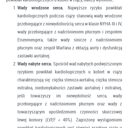
Wady wrodzone serca.
Najwyższe ryzyko powikłań
kardiologicznych podczas ciąży stanowią wady wrodzone
przebiegające z niewydolnością serca w klasie NYHA III i IV,
wady przebiegające z nadciśnieniem płucnym i zespołem
Eisenmengera, także wady sinicze z nadciśnieniem
płucnym oraz zespół Marfana z ektazją aorty i dysfunkcją
zastawki aortalnej.
Wady nabyte serca.
Spośród wad nabytych podwyższonym
ryzykiem powikłań kardiologicznych u kobiet w ciąży
charakteryzują się: ciężka stenoza aortalna, ciężka stenoza
mitralna, niedomykalności zastawki aortalnej i mitralnej,
jeśli towarzyszy im niewydolność serca, wady
przebiegające z nadciśnieniem płucnym oraz wady z
towarzyszącym upośledzeniem czynności skurczowej
lewej komory (LVEF < 40%). Zagrożony wystąpieniem
powikłań kardiologicznych jest również przebieg ciąży u