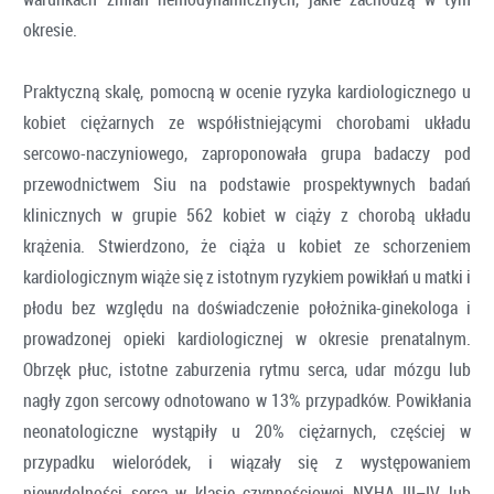
okresie.
Praktyczną skalę, pomocną w ocenie ryzyka kardiologicznego u
kobiet ciężarnych ze współistniejącymi chorobami układu
sercowo-naczyniowego, zaproponowała grupa badaczy pod
przewodnictwem Siu na podstawie prospektywnych badań
klinicznych w grupie 562 kobiet w ciąży z chorobą układu
krążenia. Stwierdzono, że ciąża u kobiet ze schorzeniem
kardiologicznym wiąże się z istotnym ryzykiem powikłań u matki i
płodu bez względu na doświadczenie położnika-ginekologa i
prowadzonej opieki kardiologicznej w okresie prenatalnym.
Obrzęk płuc, istotne zaburzenia rytmu serca, udar mózgu lub
nagły zgon sercowy odnotowano w 13% przypadków. Powikłania
neonatologiczne wystąpiły u 20% ciężarnych, częściej w
przypadku wieloródek, i wiązały się z występowaniem
niewydolności serca w klasie czynnościowej NYHA III–IV lub