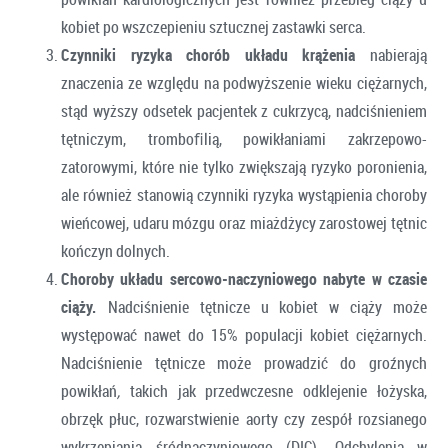
kobiet po wszczepieniu sztucznej zastawki serca.
Czynniki ryzyka chorób układu krążenia
nabierają
znaczenia ze względu na podwyższenie wieku ciężarnych,
stąd wyższy odsetek pacjentek z cukrzycą, nadciśnieniem
tętniczym, tromboﬁlią, powikłaniami zakrzepowo-
zatorowymi, które nie tylko zwiększają ryzyko poronienia,
ale również stanowią czynniki ryzyka wystąpienia choroby
wieńcowej, udaru mózgu oraz miażdżycy zarostowej tętnic
kończyn dolnych.
Choroby układu sercowo-naczyniowego nabyte w czasie
ciąży.
Nadciśnienie tętnicze u kobiet w ciąży może
występować nawet do 15% populacji kobiet ciężarnych.
Nadciśnienie tętnicze może prowadzić do groźnych
powikłań
,
takich jak przedwczesne odklejenie łożyska,
obrzęk płuc, rozwarstwienie aorty czy zespół rozsianego
wykrzepiania śródnaczyniowego (DIC). Odchylenia w