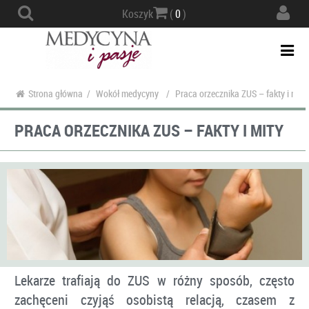
Actio
Koszyk
(
0
)
navig
Togg
navi
Strona główna
/
Wokół medycyny
/
Praca orzecznika ZUS – fakty i mity
PRACA ORZECZNIKA ZUS – FAKTY I MITY
Lekarze trafiają do ZUS w różny sposób, często
zachęceni czyjąś osobistą relacją, czasem z