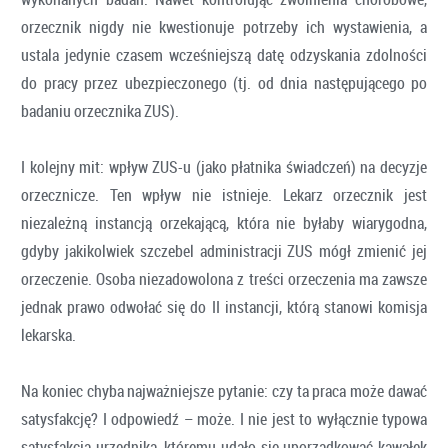
orzecznik nigdy nie kwestionuje potrzeby ich wystawienia, a
ustala jedynie czasem wcześniejszą datę odzyskania zdolności
do pracy przez ubezpieczonego (tj. od dnia następującego po
badaniu orzecznika ZUS).
I kolejny mit: wpływ ZUS-u (jako płatnika świadczeń) na decyzje
orzecznicze. Ten wpływ nie istnieje. Lekarz orzecznik jest
niezależną instancją orzekającą, która nie byłaby wiarygodna,
gdyby jakikolwiek szczebel administracji ZUS mógł zmienić jej
orzeczenie. Osoba niezadowolona z treści orzeczenia ma zawsze
jednak prawo odwołać się do II instancji, którą stanowi komisja
lekarska.
Na koniec chyba najważniejsze pytanie: czy ta praca może dawać
satysfakcję? I odpowiedź – może. I nie jest to wyłącznie typowa
satysfakcja urzędnika, któremu udało się uporządkować kawałek