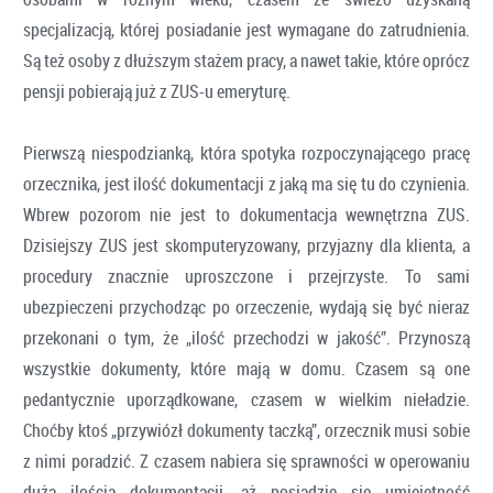
specjalizacją, której posiadanie jest wymagane do zatrudnienia.
Są też osoby z dłuższym stażem pracy, a nawet takie, które oprócz
pensji pobierają już z ZUS-u emeryturę.
Pierwszą niespodzianką, która spotyka rozpoczynającego pracę
orzecznika, jest ilość dokumentacji z jaką ma się tu do czynienia.
Wbrew pozorom nie jest to dokumentacja wewnętrzna ZUS.
Dzisiejszy ZUS jest skomputeryzowany, przyjazny dla klienta, a
procedury znacznie uproszczone i przejrzyste. To sami
ubezpieczeni przychodząc po orzeczenie, wydają się być nieraz
przekonani o tym, że „ilość przechodzi w jakość”. Przynoszą
wszystkie dokumenty, które mają w domu. Czasem są one
pedantycznie uporządkowane, czasem w wielkim nieładzie.
Choćby ktoś „przywiózł dokumenty taczką”, orzecznik musi sobie
z nimi poradzić. Z czasem nabiera się sprawności w operowaniu
dużą ilością dokumentacji, aż posiądzie się umiejętność