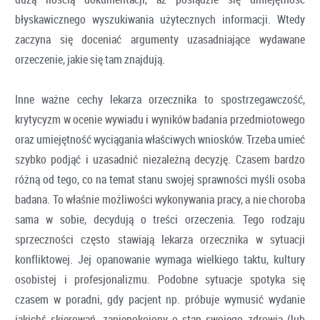
błyskawicznego wyszukiwania użytecznych informacji. Wtedy
zaczyna się doceniać argumenty uzasadniające wydawane
orzeczenie, jakie się tam znajdują.
Inne ważne cechy lekarza orzecznika to spostrzegawczość,
krytycyzm w ocenie wywiadu i wyników badania przedmiotowego
oraz umiejętność wyciągania właściwych wniosków. Trzeba umieć
szybko podjąć i uzasadnić niezależną decyzję. Czasem bardzo
różną od tego, co na temat stanu swojej sprawności myśli osoba
badana. To właśnie możliwości wykonywania pracy, a nie choroba
sama w sobie, decydują o treści orzeczenia. Tego rodzaju
sprzeczności często stawiają lekarza orzecznika w sytuacji
konfliktowej. Jej opanowanie wymaga wielkiego taktu, kultury
osobistej i profesjonalizmu. Podobne sytuacje spotyka się
czasem w poradni, gdy pacjent np. próbuje wymusić wydanie
jakichś skierowań, zaniepokojony o stan swojego zdrowia (lub