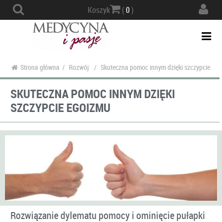
Actio
Koszyk
(
0
)
navig
Togg
navi
Strona główna
/
Rozwój
/
Skuteczna pomoc innym dzięki szczypcie eg
SKUTECZNA POMOC INNYM DZIĘKI
SZCZYPCIE EGOIZMU
Rozwiązanie dylematu pomocy i ominięcie pułapki