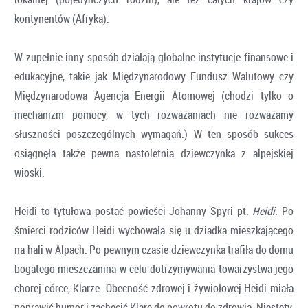
kontynentów (Afryka).
W zupełnie inny sposób działają globalne instytucje finansowe i
edukacyjne, takie jak Międzynarodowy Fundusz Walutowy czy
Międzynarodowa Agencja Energii Atomowej (chodzi tylko o
mechanizm pomocy, w tych rozważaniach nie rozważamy
słuszności poszczególnych wymagań.) W ten sposób sukces
osiągnęła także pewna nastoletnia dziewczynka z alpejskiej
wioski.
Heidi to tytułowa postać powieści Johanny Spyri pt.
Heidi
. Po
śmierci rodziców Heidi wychowała się u dziadka mieszkającego
na hali w Alpach. Po pewnym czasie dziewczynka trafiła do domu
bogatego mieszczanina w celu dotrzymywania towarzystwa jego
chorej córce, Klarze. Obecność zdrowej i żywiołowej Heidi miała
poprawić humor i zachęcić Klarę do powrotu do zdrowia. Niestety,