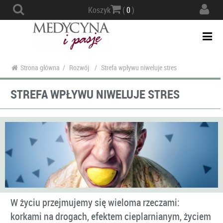
Actio
Koszyk
(
0
)
navig
Togg
navi
Strona główna
/
Rozwój
/
Strefa wpływu niweluje stres
STREFA WPŁYWU NIWELUJE STRES
W życiu przejmujemy się wieloma rzeczami:
korkami na drogach, efektem cieplarnianym, życiem