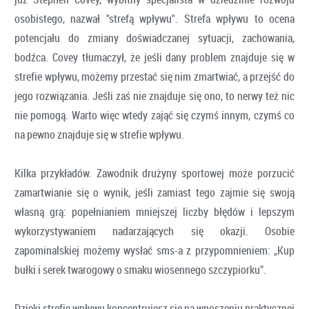
osobistego, nazwał "strefą wpływu". Strefa wpływu to ocena
potencjału do zmiany doświadczanej sytuacji, zachowania,
bodźca. Covey tłumaczył, że jeśli dany problem znajduje się w
strefie wpływu, możemy przestać się nim zmartwiać, a przejść do
jego rozwiązania. Jeśli zaś nie znajduje się ono, to nerwy też nic
nie pomogą. Warto więc wtedy zająć się czymś innym, czymś co
na pewno znajduje się w strefie wpływu.
Kilka przykładów. Zawodnik drużyny sportowej może porzucić
zamartwianie się o wynik, jeśli zamiast tego zajmie się swoją
własną grą: popełnianiem mniejszej liczby błędów i lepszym
wykorzystywaniem nadarzających się okazji. Osobie
zapominalskiej możemy wysłać sms-a z przypomnieniem: „Kup
bułki i serek twarogowy o smaku wiosennego szczypiorku”.
Dzięki strefie wpływu koncentrujesz się na wnoszeniu praktycznej