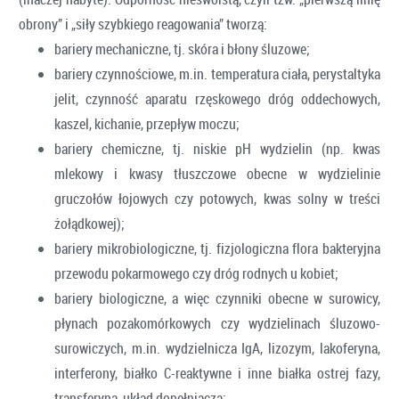
obrony” i „siły szybkiego reagowania” tworzą:
bariery mechaniczne, tj. skóra i błony śluzowe;
bariery czynnościowe, m.in. temperatura ciała, perystaltyka
jelit, czynność aparatu rzęskowego dróg oddechowych,
kaszel, kichanie, przepływ moczu;
bariery chemiczne, tj. niskie pH wydzielin (np. kwas
mlekowy i kwasy tłuszczowe obecne w wydzielinie
gruczołów łojowych czy potowych, kwas solny w treści
żołądkowej);
bariery mikrobiologiczne, tj. fizjologiczna flora bakteryjna
przewodu pokarmowego czy dróg rodnych u kobiet;
bariery biologiczne, a więc czynniki obecne w surowicy,
płynach pozakomórkowych czy wydzielinach śluzowo-
surowiczych, m.in. wydzielnicza IgA, lizozym, lakoferyna,
interferony, białko C-reaktywne i inne białka ostrej fazy,
transferyna, układ dopełniacza;