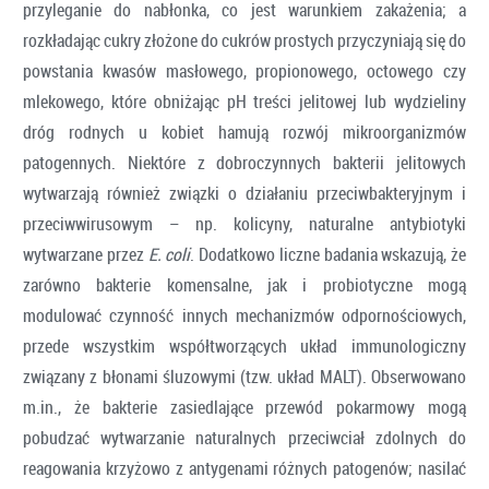
przyleganie do nabłonka, co jest warunkiem zakażenia; a
rozkładając cukry złożone do cukrów prostych przyczyniają się do
powstania kwasów masłowego, propionowego, octowego czy
mlekowego, które obniżając pH treści jelitowej lub wydzieliny
dróg rodnych u kobiet hamują rozwój mikroorganizmów
patogennych. Niektóre z dobroczynnych bakterii jelitowych
wytwarzają również związki o działaniu przeciwbakteryjnym i
przeciwwirusowym – np. kolicyny, naturalne antybiotyki
wytwarzane przez
E. coli
. Dodatkowo liczne badania wskazują, że
zarówno bakterie komensalne, jak i probiotyczne mogą
modulować czynność innych mechanizmów odpornościowych,
przede wszystkim współtworzących układ immunologiczny
związany z błonami śluzowymi (tzw. układ MALT). Obserwowano
m.in., że bakterie zasiedlające przewód pokarmowy mogą
pobudzać wytwarzanie naturalnych przeciwciał zdolnych do
reagowania krzyżowo z antygenami różnych patogenów; nasilać