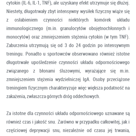
cytokin (IL-6, IL-1, TNF), ale uzyskany efekt utrzymuje się dłużej.
Niestety, długotrwały zbyt intensywny wysiłek fizyczny wiąże się
z osłabieniem czynności niektórych komórek układu
immunologicznego (m.in. granulocytów obojętnochłonnych i
monocytów) oraz zmniejszeniem stężenia cytokin (w tym TNF).
Zaburzenia utrzymują się od 3 do 24 godzin po intensywnym
treningu. Ponadto u sportowców obserwowano również istotne
długotrwałe upośledzenie czynności układu odpornościowego
związanego z błonami śluzowymi, wyrażające się m.in.
zmniejszeniem stężenia wydzielniczej IgA. Osoby przeciążone
treningiem fizycznym charakteryzuje więc większa podatność na
zakażenia, zwłaszcza górnych dróg oddechowych.
Za istotne dla czynności układu odpornościowego uznawane są
również czas i jakość snu. Zarówno w przypadku całkowitej, jak i
częściowej deprywacji snu, niezależnie od czasu jej trwania,