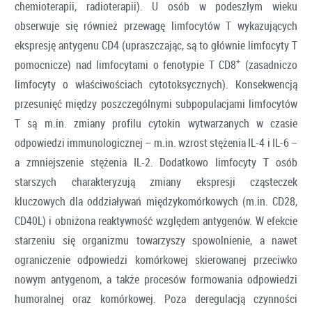
chemioterapii, radioterapii). U osób w podeszłym wieku
obserwuje się również przewagę limfocytów T wykazujących
ekspresję antygenu CD4 (upraszczając, są to głównie limfocyty T
+
pomocnicze) nad limfocytami o fenotypie T CD8
(zasadniczo
limfocyty o właściwościach cytotoksycznych). Konsekwencją
przesunięć między poszczególnymi subpopulacjami limfocytów
T są m.in. zmiany profilu cytokin wytwarzanych w czasie
odpowiedzi immunologicznej – m.in. wzrost stężenia IL-4 i IL-6 –
a zmniejszenie stężenia IL-2. Dodatkowo limfocyty T osób
starszych charakteryzują zmiany ekspresji cząsteczek
kluczowych dla oddziaływań międzykomórkowych (m.in. CD28,
CD40L) i obniżona reaktywność względem antygenów. W efekcie
starzeniu się organizmu towarzyszy spowolnienie, a nawet
ograniczenie odpowiedzi komórkowej skierowanej przeciwko
nowym antygenom, a także procesów formowania odpowiedzi
humoralnej oraz komórkowej. Poza deregulacją czynności