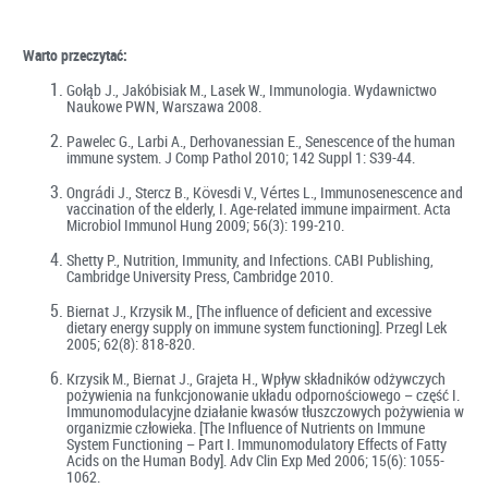
Warto przeczytać:
Gołąb J., Jakóbisiak M., Lasek W., Immunologia. Wydawnictwo
Naukowe PWN, Warszawa 2008.
Pawelec G., Larbi A., Derhovanessian E., Senescence of the human
immune system. J Comp Pathol 2010; 142 Suppl 1: S39-44.
Ongrádi J., Stercz B., Kövesdi V., Vértes L., Immunosenescence and
vaccination of the elderly, I. Age-related immune impairment. Acta
Microbiol Immunol Hung 2009; 56(3): 199-210.
Shetty P., Nutrition, Immunity, and Infections. CABI Publishing,
Cambridge University Press, Cambridge 2010.
Biernat J., Krzysik M., [The influence of deficient and excessive
dietary energy supply on immune system functioning]. Przegl Lek
2005; 62(8): 818-820.
Krzysik M., Biernat J., Grajeta H., Wpływ składników odżywczych
pożywienia na funkcjonowanie układu odpornościowego – część I.
Immunomodulacyjne działanie kwasów tłuszczowych pożywienia w
organizmie człowieka. [The Influence of Nutrients on Immune
System Functioning – Part I. Immunomodulatory Effects of Fatty
Acids on the Human Body]. Adv Clin Exp Med 2006; 15(6): 1055-
1062.