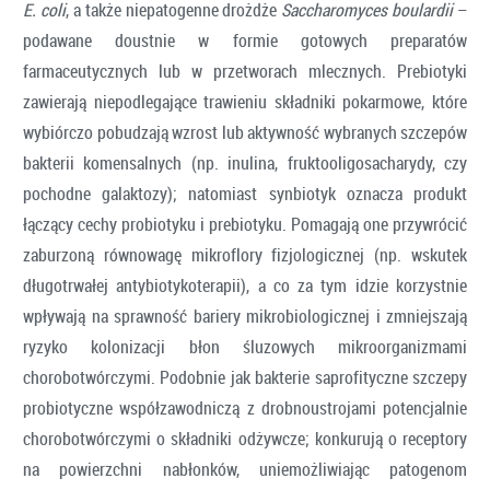
E. coli
, a także niepatogenne drożdże
Saccharomyces boulardii
–
podawane doustnie w formie gotowych preparatów
farmaceutycznych lub w przetworach mlecznych. Prebiotyki
zawierają niepodlegające trawieniu składniki pokarmowe, które
wybiórczo pobudzają wzrost lub aktywność wybranych szczepów
bakterii komensalnych (np. inulina, fruktooligosacharydy, czy
pochodne galaktozy); natomiast synbiotyk oznacza produkt
łączący cechy probiotyku i prebiotyku. Pomagają one przywrócić
zaburzoną równowagę mikroflory fizjologicznej (np. wskutek
długotrwałej antybiotykoterapii), a co za tym idzie korzystnie
wpływają na sprawność bariery mikrobiologicznej i zmniejszają
ryzyko kolonizacji błon śluzowych mikroorganizmami
chorobotwórczymi. Podobnie jak bakterie saprofityczne szczepy
probiotyczne współzawodniczą z drobnoustrojami potencjalnie
chorobotwórczymi o składniki odżywcze; konkurują o receptory
na powierzchni nabłonków, uniemożliwiając patogenom