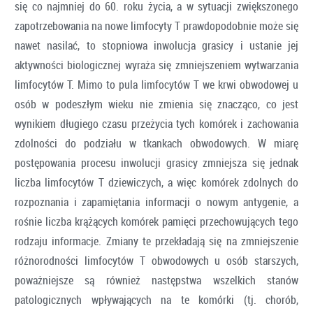
się co najmniej do 60. roku życia, a w sytuacji zwiększonego
zapotrzebowania na nowe limfocyty T prawdopodobnie może się
nawet nasilać, to stopniowa inwolucja grasicy i ustanie jej
aktywności biologicznej wyraża się zmniejszeniem wytwarzania
limfocytów T. Mimo to pula limfocytów T we krwi obwodowej u
osób w podeszłym wieku nie zmienia się znacząco, co jest
wynikiem długiego czasu przeżycia tych komórek i zachowania
zdolności do podziału w tkankach obwodowych. W miarę
postępowania procesu inwolucji grasicy zmniejsza się jednak
liczba limfocytów T dziewiczych, a więc komórek zdolnych do
rozpoznania i zapamiętania informacji o nowym antygenie, a
rośnie liczba krążących komórek pamięci przechowujących tego
rodzaju informacje. Zmiany te przekładają się na zmniejszenie
różnorodności limfocytów T obwodowych u osób starszych,
poważniejsze są również następstwa wszelkich stanów
patologicznych wpływających na te komórki (tj. chorób,