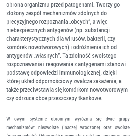
obrona organizmu przed patogenami. Tworzy go
złożony zespół mechanizmów zdolnych do
precyzyjnego rozpoznania „obcych”, a więc
niebezpiecznych antygenów (np. substancji
charakterystycznych dla wirusów, bakterii, czy
komórek nowotworowych) i odróżnienia ich od
antygenów „własnych”. Ta zdolność swoistego
rozpoznawania i reagowania z antygenami stanowi
podstawę odpowiedzi immunologicznej, dzięki
której układ odpornościowy zwalcza zakażenia, a
także przeciwstawia się komórkom nowotworowym
czy odrzuca obce przeszczepy tkankowe.
W owym systemie obronnym wyróżnia się dwie grupy
mechanizmów: nieswoiste (inaczej wrodzone) oraz swoiste
(inaczej nabyte). Odporność nieswoistą, czyli tzw. „pierwszą linię