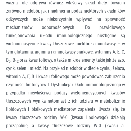
ważną rolę odgrywa również właściwy skład diety, bowiem
zarówno niedobór, jak i nadmierna podaż niektórych składników
odżywczych może niekorzystnie wpływać na sprawność
mechanizmów odpornościowych. Do prawidłowego
funkcjonowania układu immunologicznego niezbędne są
wielonienasycone kwasy tłuszczowe, niektóre aminokwasy – w
tym glutamina, arginina i aminokwasy siarkowe, witaminy A, E, C,
B
, B
oraz kwas foliowy, a także mikroelementy takie jak żelazo,
6
12
cynk, selen i miedź. Na przykład niedobór w diecie cynku, żelaza,
witamin A, E, B i kwasu foliowego może powodować zaburzenia
czynności limfocytów T. Dysfunkcja układu immunologicznego w
przypadku niewłaściwej podaży wielonienasyconych kwasów
tłuszczowych wynika natomiast z ich udziału w metabolizmie
lipidowych i białkowych mediatorów zapalenia. Uważa się, że
kwasy tłuszczowe rodziny W-6 (kwasu linolowego) działają
prozapalnie, a kwasy tłuszczowe rodziny W-3 (kwasu a-