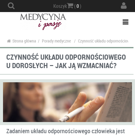
Actio
Koszyk
(
0
)
navig
Togg
navi
Strona główna
/
Porady medyczne
/
Czynność układu odpornościowego 
CZYNNOŚĆ UKŁADU ODPORNOŚCIOWEGO
U DOROSŁYCH – JAK JĄ WZMACNIAĆ?
Zadaniem układu odpornościowego człowieka jest