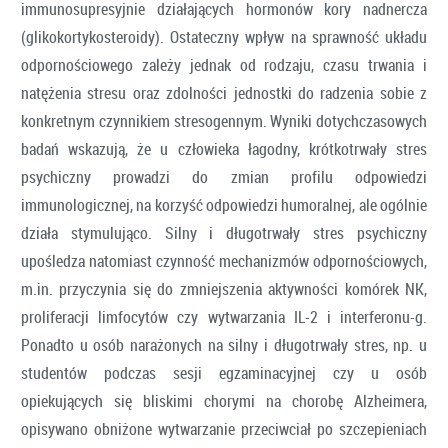
immunosupresyjnie działających hormonów kory nadnercza
(glikokortykosteroidy). Ostateczny wpływ na sprawność układu
odpornościowego zależy jednak od rodzaju, czasu trwania i
natężenia stresu oraz zdolności jednostki do radzenia sobie z
konkretnym czynnikiem stresogennym. Wyniki dotychczasowych
badań wskazują, że u człowieka łagodny, krótkotrwały stres
psychiczny prowadzi do zmian profilu odpowiedzi
immunologicznej, na korzyść odpowiedzi humoralnej, ale ogólnie
działa stymulująco. Silny i długotrwały stres psychiczny
upośledza natomiast czynność mechanizmów odpornościowych,
m.in. przyczynia się do zmniejszenia aktywności komórek NK,
proliferacji limfocytów czy wytwarzania IL-2 i interferonu-g.
Ponadto u osób narażonych na silny i długotrwały stres, np. u
studentów podczas sesji egzaminacyjnej czy u osób
opiekujących się bliskimi chorymi na chorobę Alzheimera,
opisywano obniżone wytwarzanie przeciwciał po szczepieniach