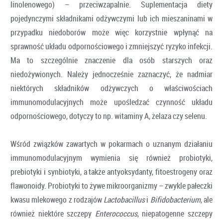
linolenowego) – przeciwzapalnie. Suplementacja diety
pojedynczymi składnikami odżywczymi lub ich mieszaninami w
przypadku niedoborów może więc korzystnie wpłynąć na
sprawność układu odpornościowego i zmniejszyć ryzyko infekcji.
Ma to szczególnie znaczenie dla osób starszych oraz
niedożywionych. Należy jednocześnie zaznaczyć, że nadmiar
niektórych składników odżywczych o właściwościach
immunomodulacyjnych może upośledzać czynność układu
odpornościowego, dotyczy to np. witaminy A, żelaza czy selenu.
Wśród związków zawartych w pokarmach o uznanym działaniu
immunomodulacyjnym wymienia się również probiotyki,
prebiotyki i synbiotyki, a także antyoksydanty, fitoestrogeny oraz
flawonoidy. Probiotyki to żywe mikroorganizmy – zwykle pałeczki
kwasu mlekowego z rodzajów
Lactobacillus
i
Bifidobacterium
, ale
również niektóre szczepy
Enterococcus
, niepatogenne szczepy