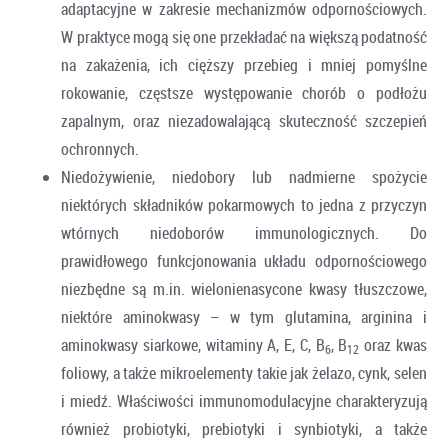
adaptacyjne w zakresie mechanizmów odpornościowych.
W praktyce mogą się one przekładać na większą podatność
na zakażenia, ich cięższy przebieg i mniej pomyślne
rokowanie, częstsze występowanie chorób o podłożu
zapalnym, oraz niezadowalającą skuteczność szczepień
ochronnych.
Niedożywienie, niedobory lub nadmierne spożycie
niektórych składników pokarmowych to jedna z przyczyn
wtórnych niedoborów immunologicznych. Do
prawidłowego funkcjonowania układu odpornościowego
niezbędne są m.in. wielonienasycone kwasy tłuszczowe,
niektóre aminokwasy – w tym glutamina, arginina i
aminokwasy siarkowe, witaminy A, E, C, B
, B
oraz kwas
6
12
foliowy, a także mikroelementy takie jak żelazo, cynk, selen
i miedź. Właściwości immunomodulacyjne charakteryzują
również probiotyki, prebiotyki i synbiotyki, a także