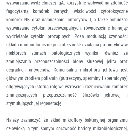
wytwarzanie wydzielniczej IgA; korzystnie wpływać na zdolność
fagocytarną komórek żernych, właściwości cytotoksyczne
komórek NK oraz namnażanie limfocytów T, a także pobudzać
wytwarzanie cytokin przeciwzapalnych, równocześnie hamując
wydzielanie cytokin prozaplnych. Poza modulacją czynności
układu immunologicznego skuteczność działania probiotyków w
niektórych stanach patologicznych wynika również ze
zmniejszania przepuszczalności błony śluzowej jelita oraz
degradacji antygenów. Komensalna mikroflora jelitowa jest
głównym źródłem poliamin (putrescyny, sperminy i spermidyny)
odgrywających istotną rolę we wzroście i różnicowaniu komórek
zmniejszających przepuszczalność śluzówki jelitowej i
stymulujących jej regenerację.
Należy zaznaczyć, że skład mikroflory bakteryjnej organizmu
człowieka, a tym samym sprawność bariery mikrobiologicznej,