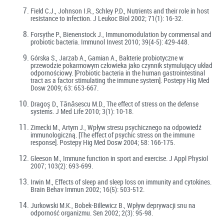
Field C.J., Johnson I.R., Schley P.D., Nutrients and their role in host
resistance to infection. J Leukoc Biol 2002; 71(1): 16-32.
Forsythe P., Bienenstock J., Immunomodulation by commensal and
probiotic bacteria. Immunol Invest 2010; 39(4-5): 429-448.
Górska S., Jarzab A., Gamian A., Bakterie probiotyczne w
przewodzie pokarmowym człowieka jako czynnik stymulujący układ
odpornościowy. [Probiotic bacteria in the human gastrointestinal
tract as a factor stimulating the immune system]. Postepy Hig Med
Dosw 2009; 63: 653-667.
Dragoş D., Tănăsescu M.D., The effect of stress on the defense
systems. J Med Life 2010; 3(1): 10-18.
Zimecki M., Artym J., Wpływ stresu psychicznego na odpowiedź
immunologiczną. [The effect of psychic stress on the immune
response]. Postepy Hig Med Dosw 2004; 58: 166-175.
Gleeson M., Immune function in sport and exercise. J Appl Physiol
2007; 103(2): 693-699.
Irwin M., Effects of sleep and sleep loss on immunity and cytokines.
Brain Behav Immun 2002; 16(5): 503-512.
Jurkowski M.K., Bobek-Billewicz B., Wpływ deprywacji snu na
odporność organizmu. Sen 2002; 2(3): 95-98.