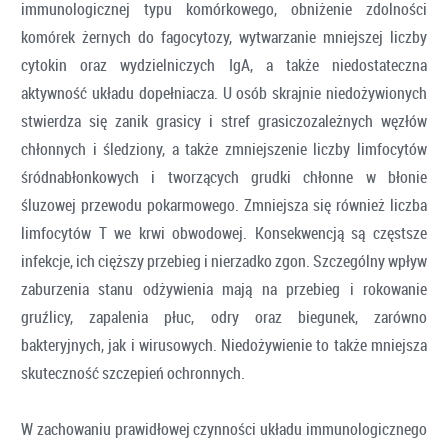
immunologicznej typu komórkowego, obniżenie zdolności
komórek żernych do fagocytozy, wytwarzanie mniejszej liczby
cytokin oraz wydzielniczych IgA, a także niedostateczna
aktywność układu dopełniacza. U osób skrajnie niedożywionych
stwierdza się zanik grasicy i stref grasiczozależnych węzłów
chłonnych i śledziony, a także zmniejszenie liczby limfocytów
śródnabłonkowych i tworzących grudki chłonne w błonie
śluzowej przewodu pokarmowego. Zmniejsza się również liczba
limfocytów T we krwi obwodowej. Konsekwencją są częstsze
infekcje, ich cięższy przebieg i nierzadko zgon. Szczególny wpływ
zaburzenia stanu odżywienia mają na przebieg i rokowanie
gruźlicy, zapalenia płuc, odry oraz biegunek, zarówno
bakteryjnych, jak i wirusowych. Niedożywienie to także mniejsza
skuteczność szczepień ochronnych.
W zachowaniu prawidłowej czynności układu immunologicznego