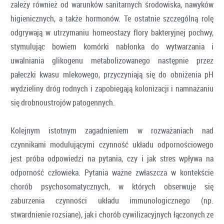
zależy również od warunków sanitarnych środowiska, nawyków
higienicznych, a także hormonów. Te ostatnie szczególną rolę
odgrywają w utrzymaniu homeostazy flory bakteryjnej pochwy,
stymulując bowiem komórki nabłonka do wytwarzania i
uwalniania glikogenu metabolizowanego następnie przez
pałeczki kwasu mlekowego, przyczyniają się do obniżenia pH
wydzieliny dróg rodnych i zapobiegają kolonizacji i namnażaniu
się drobnoustrojów patogennych.
Kolejnym istotnym zagadnieniem w rozważaniach nad
czynnikami modulującymi czynność układu odpornościowego
jest próba odpowiedzi na pytania, czy i jak stres wpływa na
odporność człowieka. Pytania ważne zwłaszcza w kontekście
chorób psychosomatycznych, w których obserwuje się
zaburzenia czynności układu immunologicznego (np.
stwardnienie rozsiane), jak i chorób cywilizacyjnych łączonych ze