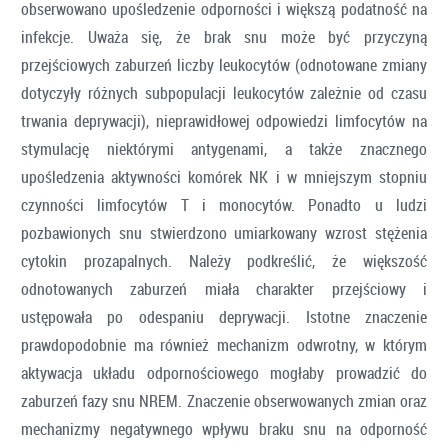
obserwowano upośledzenie odporności i większą podatność na
infekcje. Uważa się, że brak snu może być przyczyną
przejściowych zaburzeń liczby leukocytów (odnotowane zmiany
dotyczyły różnych subpopulacji leukocytów zależnie od czasu
trwania deprywacji), nieprawidłowej odpowiedzi limfocytów na
stymulację niektórymi antygenami, a także znacznego
upośledzenia aktywności komórek NK i w mniejszym stopniu
czynności limfocytów T i monocytów. Ponadto u ludzi
pozbawionych snu stwierdzono umiarkowany wzrost stężenia
cytokin prozapalnych. Należy podkreślić, że większość
odnotowanych zaburzeń miała charakter przejściowy i
ustępowała po odespaniu deprywacji. Istotne znaczenie
prawdopodobnie ma również mechanizm odwrotny, w którym
aktywacja układu odpornościowego mogłaby prowadzić do
zaburzeń fazy snu NREM. Znaczenie obserwowanych zmian oraz
mechanizmy negatywnego wpływu braku snu na odporność