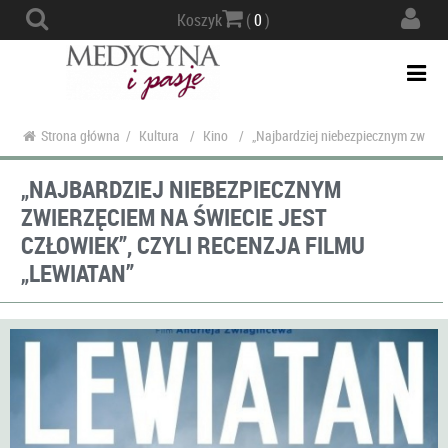
Actio
Koszyk
(
0
)
navig
Togg
navi
Strona główna
/
Kultura
/
Kino
/
„Najbardziej niebezpiecznym zwierzęc
„NAJBARDZIEJ NIEBEZPIECZNYM
ZWIERZĘCIEM NA ŚWIECIE JEST
CZŁOWIEK”, CZYLI RECENZJA FILMU
„LEWIATAN”