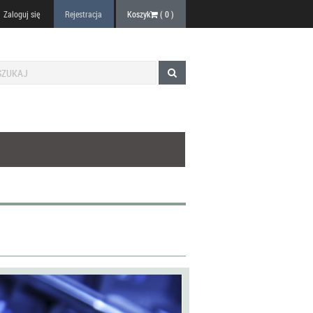
Zaloguj się
Rejestracja
Koszyk
(
0
)