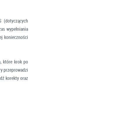
 (dotyczących
zas wypełniania
ej konieczności
, które krok po
ry przeprowadzi
dź korekty oraz