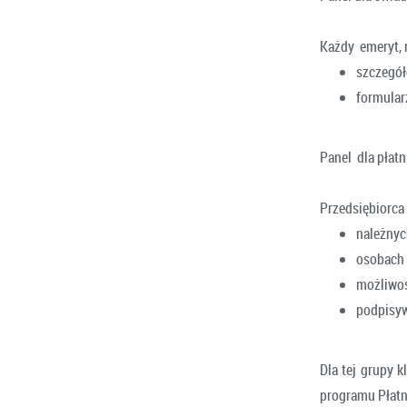
Każdy emeryt, 
szczegół
formularz
Panel dla płat
Przedsiębiorca 
należnyc
osobach 
możliwoś
podpisyw
Dla tej grupy k
programu Płatni