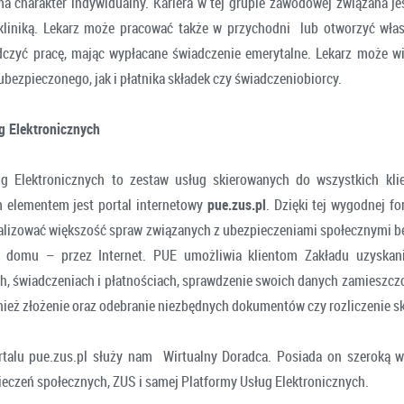
ma charakter indywidualny. Kariera w tej grupie zawodowej związana je
kliniką. Lekarz może pracować także w przychodni lub otworzyć włas
dczyć pracę, mając wypłacane świadczenie emerytalne. Lekarz może w
ubezpieczonego, jak i płatnika składek czy świadczeniobiorcy.
g Elektronicznych
ug Elektronicznych to zestaw usług skierowanych do wszystkich kli
 elementem jest portal internetowy
pue.zus.pl
. Dzięki tej wygodnej f
lizować większość spraw związanych z ubezpieczeniami społecznymi b
 domu – przez Internet. PUE umożliwia klientom Zakładu uzyskani
h, świadczeniach i płatnościach, sprawdzenie swoich danych zamieszcz
nież złożenie oraz odebranie niezbędnych dokumentów czy rozliczenie sk
talu pue.zus.pl służy nam Wirtualny Doradca. Posiada on szeroką w
eczeń społecznych, ZUS i samej Platformy Usług Elektronicznych.