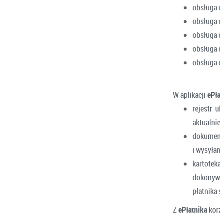
obsługa 
obsługa 
obsługa
obsługa
obsługa
W aplikacji
ePła
rejestr 
aktualni
dokument
i wysyła
kartotek
dokonyw
płatnika 
Z
ePłatnika
kor