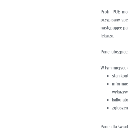
Profil PUE mo
przypisany spe
następujące pan
lekarza.
Panel ubezpie
W tym miejscu 
stan kon
informac
wykazywa
kalkulat
zgłoszen
Panel dla świa