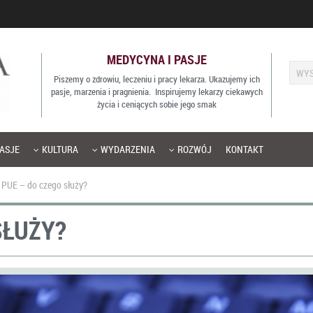
MEDYCYNA I PASJE
Piszemy o zdrowiu, leczeniu i pracy lekarza. Ukazujemy ich
pasje, marzenia i pragnienia. Inspirujemy lekarzy ciekawych
życia i ceniących sobie jego smak
ASJE
KULTURA
WYDARZENIA
ROZWÓJ
KONTAKT
PUE – do czego służy?
SŁUŻY?