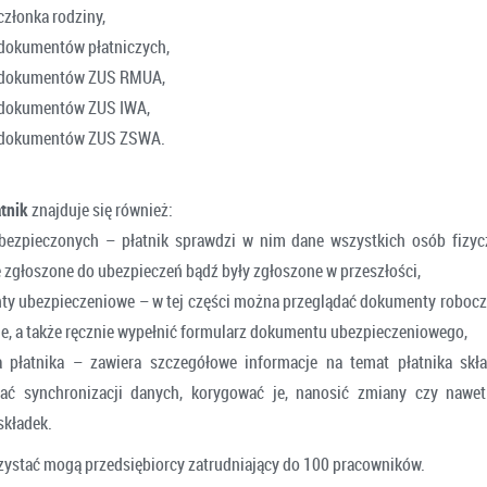
członka rodziny,
dokumentów płatniczych,
 dokumentów ZUS RMUA,
 dokumentów ZUS IWA,
 dokumentów ZUS ZSWA.
tnik
znajduje się również:
ubezpieczonych – płatnik sprawdzi w nim dane wszystkich osób fizyc
e zgłoszone do ubezpieczeń bądź były zgłoszone w przeszłości,
y ubezpieczeniowe – w tej części można przeglądać dokumenty robocz
ne, a także ręcznie wypełnić formularz dokumentu ubezpieczeniowego,
a płatnika – zawiera szczegółowe informacje na temat płatnika skł
ać synchronizacji danych, korygować je, nanosić zmiany czy nawet
składek.
zystać mogą przedsiębiorcy zatrudniający do 100 pracowników.