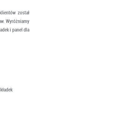
lientów został
raw. Wyróżniamy
adek i panel dla
składek