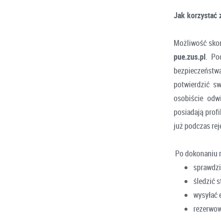
Jak korzystać 
Możliwość skor
pue.zus.pl
. Po
bezpieczeństw
potwierdzić s
osobiście odw
posiadają prof
już podczas rej
Po dokonaniu re
sprawdzi
śledzić 
wysyłać 
rezerwow