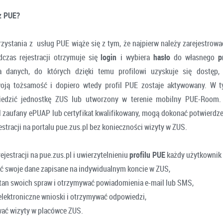
z PUE?
zystania z usług PUE wiąże się z tym, że najpierw należy zarejestrować
dczas rejestracji otrzymuje się
login
i wybiera
hasło
do własnego
p
a danych, do których dzięki temu profilowi uzyskuje się dostęp, 
woją tożsamość i dopiero wtedy profil PUE zostaje aktywowany. W t
iedzić jednostkę ZUS lub utworzony w terenie mobilny PUE-Room. K
il zaufany ePUAP lub certyfikat kwalifikowany, mogą dokonać potwierdz
estracji na portalu pue.zus.pl bez konieczności wizyty w ZUS.
jestracji na pue.zus.pl i uwierzytelnieniu
profilu PUE
każdy użytkownik 
ć swoje dane zapisane na indywidualnym koncie w ZUS,
stan swoich spraw i otrzymywać powiadomienia e-mail lub SMS,
elektroniczne wnioski i otrzymywać odpowiedzi,
ać wizyty w placówce ZUS.