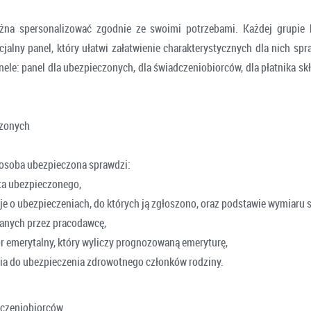
żna spersonalizować zgodnie ze swoimi potrzebami. Każdej grupie k
cjalny panel, który ułatwi załatwienie charakterystycznych dla nich sp
ele: panel dla ubezpieczonych, dla świadczeniobiorców, dla płatnika skł
czonych
osoba ubezpieczona sprawdzi:
ta ubezpieczonego,
je o ubezpieczeniach, do których ją zgłoszono, oraz podstawie wymiaru 
nych przez pracodawcę,
or emerytalny, który wyliczy prognozowaną emeryturę,
ia do ubezpieczenia zdrowotnego członków rodziny.
dczeniobiorców