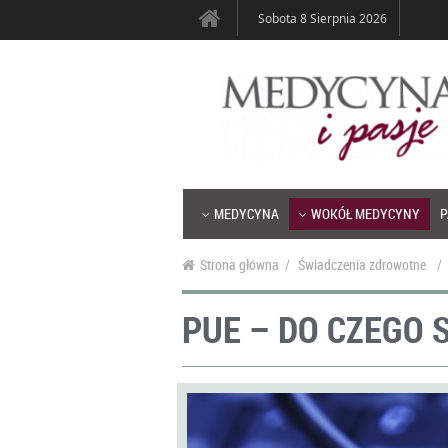
Sobota 8 Sierpnia 2026
MEDYCYNA
WOKÓŁ MEDYCYNY
P
Strona główna
/
Świadczenia zdrowotne
/
PUE – DO CZEGO 