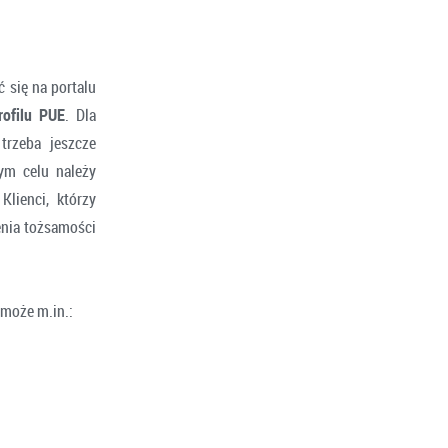
 się na portalu
rofilu PUE
. Dla
trzeba jeszcze
ym celu należy
lienci, którzy
enia tożsamości
może m.in.: