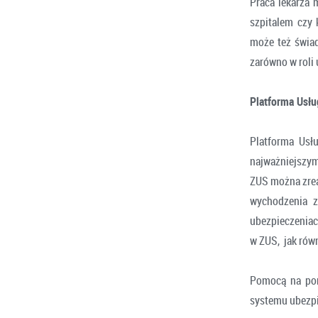
Praca lekarza 
szpitalem czy 
może też świa
zarówno w roli 
Platforma Usłu
Platforma Usł
najważniejszym
ZUS można zrea
wychodzenia z
ubezpieczeniac
w ZUS, jak rów
Pomocą na por
systemu ubezpi