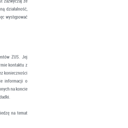
st zazwyczaj ze
ną działalność,
ięc występować
entów ZUS. Jej
ormie kontaktu z
ez konieczności
e informacji o
onych na koncie
ładki.
iedzę na temat