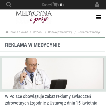
Actio
Koszyk
(
0
)
navig
Togg
navi
Strona główna
/
Rozwój
/
Rozwój zawodowy
/
Reklama w medycynie
REKLAMA W MEDYCYNIE
W Polsce obowiązuje zakaz reklamy świadczeń
zdrowotnych (zgodnie z Ustawą z dnia 15 kwietnia