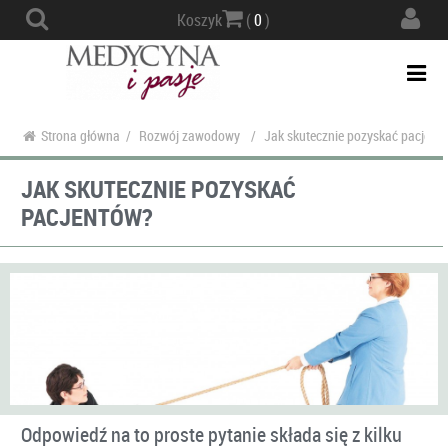
Actio
Koszyk
(
0
)
navig
Togg
navi
Strona główna
/
Rozwój zawodowy
/
Jak skutecznie pozyskać pacjent
JAK SKUTECZNIE POZYSKAĆ
PACJENTÓW?
Odpowiedź na to proste pytanie składa się z kilku