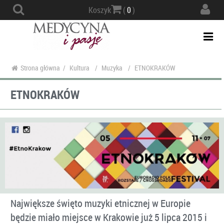
Actio
Koszyk
(
0
)
navig
Togg
navi
Strona główna
/
Kultura
/
Muzyka
/
ETNOKRAKÓW
ETNOKRAKÓW
Największe święto muzyki etnicznej w Europie
będzie miało miejsce w Krakowie już 5 lipca 2015 i