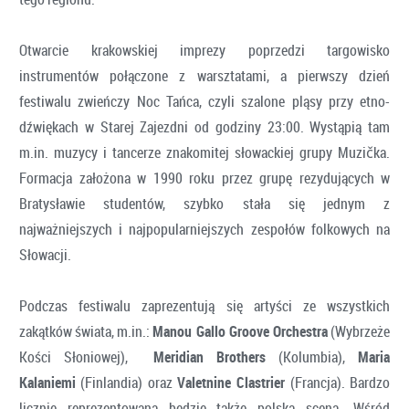
Otwarcie krakowskiej imprezy poprzedzi targowisko
instrumentów połączone z warsztatami, a pierwszy dzień
festiwalu zwieńczy Noc Tańca, czyli szalone pląsy przy etno-
dźwiękach w Starej Zajezdni od godziny 23:00. Wystąpią tam
m.in. muzycy i tancerze znakomitej słowackiej grupy Muzička.
Formacja założona w 1990 roku przez grupę rezydujących w
Bratysławie studentów, szybko stała się jednym z
najważniejszych i najpopularniejszych zespołów folkowych na
Słowacji.
Podczas festiwalu zaprezentują się artyści ze wszystkich
zakątków świata, m.in.:
Manou Gallo Groove Orchestra
(Wybrzeże
Kości Słoniowej),
Meridian Brothers
(Kolumbia),
Maria
Kalaniemi
(Finlandia) oraz
Valetnine Clastrier
(Francja). Bardzo
licznie reprezentowana będzie także polska scena. Wśród