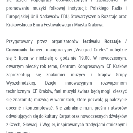
promowaniu muzyki folkowej instytucji: Polskiego Radia i
Europejskiej Unii Nadawców EBU, Stowarzyszenia Rozstaje oraz
Krakowskiego Biura Festiwalowego i Miasta Krakowa.
Przygotowany przez organizatorów
festiwalu Rozstaje /
Crossroads
k
oncert inauguracyjny „Visegrad Circles” odbędzie
się 5 lipca w niedzielę o godzinie 19.00. W nowoczesnym,
otwartym niecały rok temu, Centrum Kongresowym ICE Kraków
zaprezentują się znakomici muzycy z krajów Grupy
Wyszehradzkiej. Dzięki innowacyjnym rozwiązaniom
technicznym ICE Kraków, fani muzyki świata będą mogli cieszyć
się znakomitą muzyką w warunkach, które pozwolą ją należycie
docenić i kontemplować. Nie zabraknie m.in. pieśni i utworów
odwołujących się do kultury Karpat oraz nowoczesnych dźwięków
z Czech, Słowacji i Węgier, inspirowanych tradycjami etnicznymi
tego regionu.