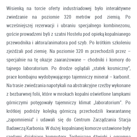
Wisienką na torcie oferty industriadowej było interaktywne
zwiedzanie na poziomie 320 metrów pod ziemią. Po
wcześniejszej rezerwacji i ubraniu specjalnego kombinezonu,
goście prowadzeni byli z szatni Hostelu pod opieką kopalnianego
przewodnika i aktora/animatora pod szyb. Po krótkim szkoleniu
zjeżdżali pod ziemię. Na poziomie 320 m przechodzili przez –
specjalnie na tę okazje zaaranżowane – chodniki i komory do
tajnego laboratorium. Po drodze oglądali „statek kosmiczny”,
prace kombajnu wydobywającego tajemniczy minerał – karbonit.
Na trasie zwiedzania napotykali na abstrakcyjne rzeźby wykonane
z bezbarwnej folii, które w mrokach kopalni oświetlone lampkami
górniczymi potęgowały tajemniczy klimat „laboratorium”. Po
krótkiej podróży kolejką górniczą przechodzili kwarantannę
„zapomnienia” i udawali się do Centrum Zarządzania Stacja
Badawczą Karbonia. W dużej kopalnianej komorze ustawione były
rzędami działające komputery. Techniczne dźwięki i ogromna