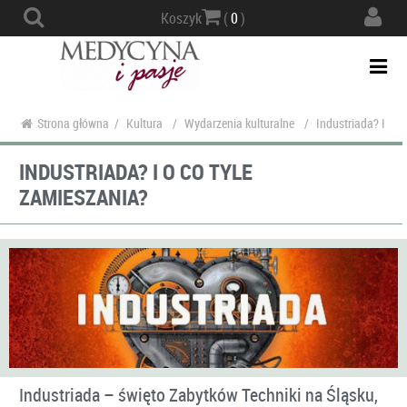
Actio
Koszyk
(
0
)
navig
Togg
navi
Strona główna
/
Kultura
/
Wydarzenia kulturalne
/
Industriada? I o c
INDUSTRIADA? I O CO TYLE
ZAMIESZANIA?
Industriada – święto Zabytków Techniki na Śląsku,