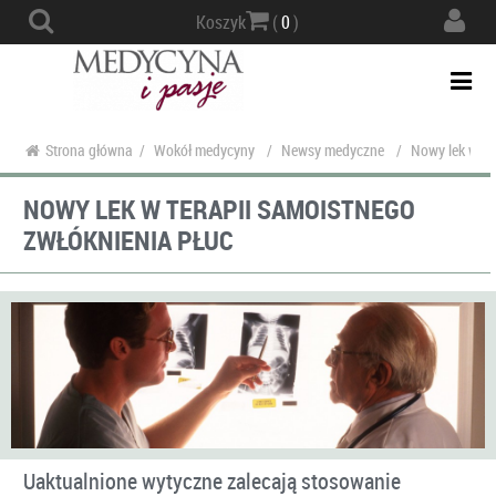
Actio
Koszyk
(
0
)
navig
Togg
navi
Strona główna
/
Wokół medycyny
/
Newsy medyczne
/
Nowy lek w te
NOWY LEK W TERAPII SAMOISTNEGO
ZWŁÓKNIENIA PŁUC
Uaktualnione wytyczne zalecają stosowanie