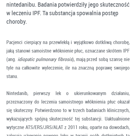
nintedanibu. Badania potwierdziły jego skuteczność
w leczeniu IPF. Ta substancja spowalnia postęp
choroby.
Pacjenci cierpiący na przewlekłą i wyjątkowo dotkliwą chorobę,
jaką stanowi samoistne włóknienie płuc, oznaczane skrótem IPF
(ang.
idiopatic pulmonary fibrosis
), mają przed sobą szansę nie
tyle na całkowite wyleczenie, ile na znaczną poprawę swojego
stanu.
Nintedanib, pierwszy lek o ukierunkowanym działaniu,
przeznaczony do leczenia samoistnego włóknienia płuc okazał
się skuteczny. Potwierdzono to w trzech badaniach klinicznych,
wykazujących spójną skuteczność tej substancji. Uaktualnione
wytyczne ATS/ERS/JRS/ALAT z 2011 roku, oparte na dowodach,
zalecają używanie nowego leku w terapii osób dotkniętych tą