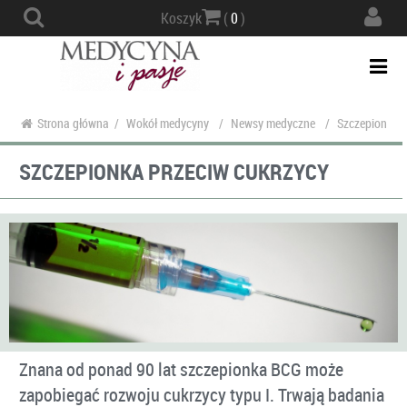
Actio
Koszyk
(
0
)
navig
Togg
navi
Strona główna
/
Wokół medycyny
/
Newsy medyczne
/
Szczepionka p
SZCZEPIONKA PRZECIW CUKRZYCY
Znana od ponad 90 lat szczepionka BCG może
zapobiegać rozwoju cukrzycy typu I. Trwają badania