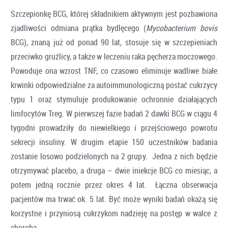
Szczepionkę BCG, której składnikiem aktywnym jest pozbawiona
zjadliwości odmiana prątka bydlęcego (
Mycobacterium bovis
BCG), znaną już od ponad 90 lat, stosuje się w szczepieniach
przeciwko gruźlicy, a także w leczeniu raka pęcherza moczowego.
Powoduje ona wzrost TNF, co czasowo eliminuje wadliwe białe
krwinki odpowiedzialne za autoimmunologiczną postać cukrzycy
typu 1 oraz stymuluje produkowanie ochronnie działających
limfocytów Treg. W pierwszej fazie badań 2 dawki BCG w ciągu 4
tygodni prowadziły do niewielkiego i przejściowego powrotu
sekrecji insuliny. W drugim etapie 150 uczestników badania
zostanie losowo podzielonych na 2 grupy. Jedna z nich będzie
otrzymywać placebo, a druga – dwie iniekcje BCG co miesiąc, a
potem jedną rocznie przez okres 4 lat. Łączna obserwacja
pacjentów ma trwać ok. 5 lat. Być może wyniki badań okażą się
korzystne i przyniosą cukrzykom nadzieję na postęp w walce z
chorobą.