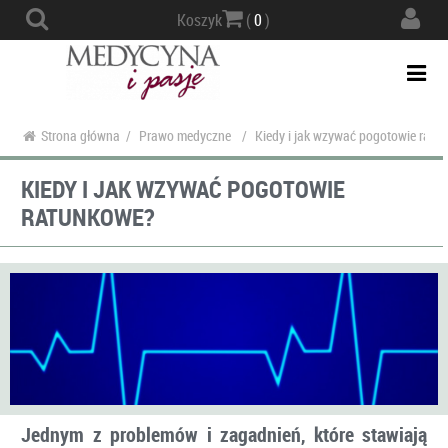
Actio
Koszyk
(
0
)
navig
Togg
navi
Strona główna
/
Prawo medyczne
/
Kiedy i jak wzywać pogotowie ratu
KIEDY I JAK WZYWAĆ POGOTOWIE
RATUNKOWE?
Jednym z problemów i zagadnień, które stawiają