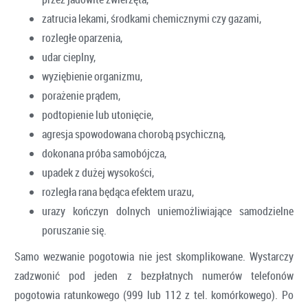
zatrucia lekami, środkami chemicznymi czy gazami,
rozległe oparzenia,
udar cieplny,
wyziębienie organizmu,
porażenie prądem,
podtopienie lub utonięcie,
agresja spowodowana chorobą psychiczną,
dokonana próba samobójcza,
upadek z dużej wysokości,
rozległa rana będąca efektem urazu,
urazy kończyn dolnych uniemożliwiające samodzielne
poruszanie się.
Samo wezwanie pogotowia nie jest skomplikowane. Wystarczy
zadzwonić pod jeden z bezpłatnych numerów telefonów
pogotowia ratunkowego (999 lub 112 z tel. komórkowego). Po