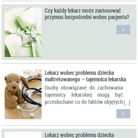
Czy każdy lekarz może zastosować
przymus bezpośredni wobec pacjenta?
Lekarz wobec problemu dziecka
maltretowanego – tajemnica lekarska
Osoby obowiązane do zachowania
tajemnicy lekarskiej mogą być
przesłuchane co do faktów objętych
tą tajemnicą tylko wtedy, gdy to jest
niezbędne dla dobra wymiaru
sprawiedliwości, a okoliczność nie
może być ustalona na podstawie
Lekarz wobec problemu dziecka
innego dowodu.