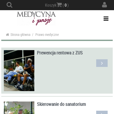
Actio
Koszyk
(
0
)
navig
Togg
navi
Strona główna
/
Prawo medyczne
Prewencja rentowa z ZUS
Skierowanie do sanatorium