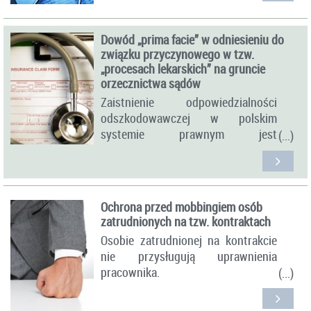
dokumentację medyczną, jak
również do uzyskiwania
Dowód „prima facie” w odniesieniu do
poświadczonych za zgodność z
związku przyczynowego w tzw.
oryginałem kserokopii
„procesach lekarskich” na gruncie
przedmiotowych dokumentów oraz
orzecznictwa sądów
oryginałów tychże dokumentów
Zaistnienie odpowiedzialności
wydawanych za pokwitowaniem, z
odszkodowawczej w polskim
obowiązkiem zwrotu po
systemie prawnym jest
wykorzystaniu.
uwarunkowane zaistnieniem
zdarzenia, z którym przepisy prawa
łączą obowiązek odszkodowawczy,
oraz szkody.
Ochrona przed mobbingiem osób
zatrudnionych na tzw. kontraktach
Te przesłanki muszą być połączone
Osobie zatrudnionej na kontrakcie
związkiem przyczynowym.
nie przysługują uprawnienia
Podstawą prawną związku
pracownika.
przyczynowego jest art. 361 § 1
ustawy z dnia 23 kwietnia 1964 r.
Osobie zatrudnionej na kontrakcie
Kodeks cywilny (Dz. U. z 2014 r.