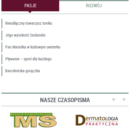
zawodowych przez osoby, o
PASJE
ROZWÓJ
których mowa w art. 95 ust. 1 u.d.l.,
w podmiocie leczniczym
Nieodłączny towarzysz toniku
wykonującym stacjonarne i
całodobowe świadczenia
Jego wysokość Outlander
zdrowotne.
Pan Mariolka w kultowym sweterku
Pływanie – sport dla każdego
Barcelońska gorączka
NASZE CZASOPISMA