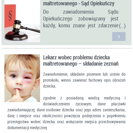
maltretowanego - Sąd Opiekuńczy
Do zawiadomienia Sądu
Opiekuńczego zobowiązany jest
każdy, komu znane jest zdarzenie
uzasadniające wszczęcie
postępowania z urzędu, na
przykład, kiedy rodzice nie
wykonują należycie lub nadużywają
Lekarz wobec problemu dziecka
władzy rodzicielskiej.
maltretowanego – składanie zeznań
Zawiadomienie, składane pisemnie lub ustnie do
protokołu, winno zawierać fachowy opis obrażeń
dziecka,
zgodnie z posiadaną wiedzą medyczną i
doświadczeniem życiowym, dane placówki
zawiadamiającej, dane osobowe dziecka oraz jego adres zamieszkania,
datę i miejsce oraz okoliczności powzięcia podejrzenia o popełnieniu
przestępstwa wobec dziecka oraz wskazanie miejsca przechowywania
dokumentacji medycznej