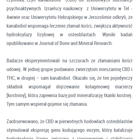
psychoaktywnych. Izraelscy naukowcy z Uniwersytetu w Tel -
Awiwie oraz Uniwersytetu Hebrajskiego w Jerozolimie odkryli, że
kanabidiol wspomaga leczenie złamań kości, zwiększa aktywność
hydroksylazy lizylowej w osteoblastach. Wyniki badań
opublikowano w Journal of Bone and Mineral Research.
Badacze eksperymentowali na szczurach ze złamaniami kości
udowej. W jednej grupie podawano zwierzętom mieszaninę CBD i
THC, w drugiej – sam kanabidiol. Okazało się, że ten pojedynczy
składnik wspomagał dojrzewanie kolagenowej macierzy
[kostniny], która zapewnia bazę pod mineralizację tkanki kostnej.
Tym samym wspierał gojenie się złamania.
Zaobserwowano, że CBD w pierwotnych hodowlach osteoblastów
stymulował ekspresję genu kodującego enzym, który katalizuje
hydroksylację lizyny, związaną z sieciowaniem i stabilizacją