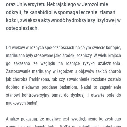
oraz Uniwersytetu Hebrajskiego w Jerozolimie
odkryli, że kanabidiol wspomaga leczenie złamań
kości, zwiększa aktywność hydroksylazy lizylowej w
osteoblastach.
Od wieków w różnych społecznościach na całym świecie konopie,
marihuana były stosowane jako środek leczniczy. W wielu krajach
go zakazano ze względu na rosnące ryzyko uzależnienia.
Zastosowanie marihuany w łagodzeniu objawów takich chorób
jak choroba Parkinsona, rak czy stwardnienie rozsiane zostało
dopiero niedawno poddane badaniom. Nadal to zagadnienie
stanowi kontrowersyjny temat do dyskusji i otwarte pole do
naukowych badań.
Analizy pokazują, że możliwe jest wyodrębnienie korzystnego
czynnika, czyli kanabidiolu (CBD) od szkodliwych substancji