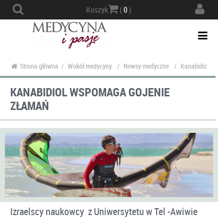
Actio
Koszyk
(
0
)
navig
Togg
navi
Strona główna
/
Wokół medycyny
/
Newsy medyczne
/
Kanabidiol w
KANABIDIOL WSPOMAGA GOJENIE
ZŁAMAŃ
Izraelscy naukowcy z Uniwersytetu w Tel -Awiwie