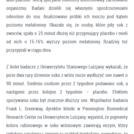
organizmu. Badani dzielili się własnymi spostrzeżeniami
odnośnie do snu. Analizowano próbki ich moczu pod kątem
poziomu melatoniny. Okazało się, że osoby, które piły sok z
owoców, spały o 25 minut dłużej niż przyjmujący placebo i mieli
od nich o 15-16% wyższy poziom melatoniny. Rzadziej też
przysypiali w ciągu dnia.
Z kolei badacze z Uniwersytetu Stanowego Luizjany wykazali, że
picie dwa razy dziennie soku z wiśni może wydłużyć sen nawet o
90 minut. Siedmiu osobom przez 2 tygodnie podawano sok, a
następnie przez kolejne 2 tygodnie – placebo. Efektem
spożywania soku był znacznie dłuższy sen. Współautor badania
Frank L. Greenway, dyrektor kliniki w Pennington Biomedical
Research Center na Uniwersytecie Luizjany, wyjaśnił, że pigmenty
koloru rubinowego w soku wiśniowym zawierają enzym, który
redukuje zapalenia i zmniejsza rozkład tryptofanu, powodując, że