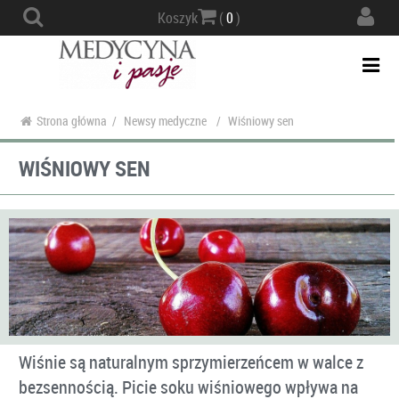
Actio
Koszyk
(
0
)
navig
Togg
navi
Strona główna
/
Newsy medyczne
/
Wiśniowy sen
WIŚNIOWY SEN
Wiśnie są naturalnym sprzymierzeńcem w walce z
bezsennością. Picie soku wiśniowego wpływa na