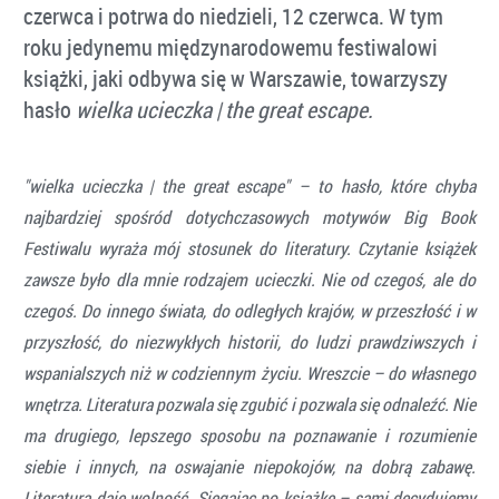
czerwca i potrwa do niedzieli, 12 czerwca. W tym
roku jedynemu międzynarodowemu festiwalowi
książki, jaki odbywa się w Warszawie, towarzyszy
hasło
wielka ucieczka | the great escape.
"wielka ucieczka | the great escape" – to hasło, które chyba
najbardziej spośród dotychczasowych motywów Big Book
Festiwalu wyraża mój stosunek do literatury. Czytanie książek
zawsze było dla mnie rodzajem ucieczki. Nie od czegoś, ale do
czegoś. Do innego świata, do odległych krajów, w przeszłość i w
przyszłość, do niezwykłych historii, do ludzi prawdziwszych i
wspanialszych niż w codziennym życiu. Wreszcie – do własnego
wnętrza. Literatura pozwala się zgubić i pozwala się odnaleźć. Nie
ma drugiego, lepszego sposobu na poznawanie i rozumienie
siebie i innych, na oswajanie niepokojów, na dobrą zabawę.
Literatura daje wolność. Sięgając po książkę – sami decydujemy