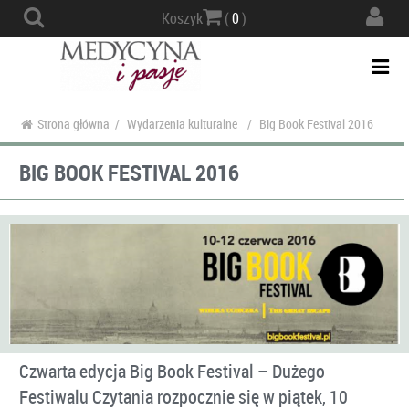
Actio
Koszyk
(
0
)
navig
Togg
navi
Strona główna
/
Wydarzenia kulturalne
/
Big Book Festival 2016
BIG BOOK FESTIVAL 2016
Czwarta edycja Big Book Festival – Dużego
Festiwalu Czytania rozpocznie się w piątek, 10